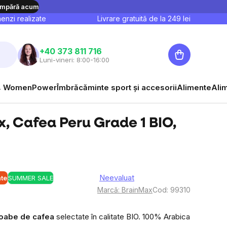
mpără acum
nzi realizate
Livrare gratuită de la
249
lei
Coş
+40 373 811 716
Luni-vineri: 8:00-16:00
de
cumpărături
 WomenPower
Îmbrăcăminte sport și accesorii
Alimente
Ali
, Cafea Peru Grade 1 BIO,
Neevaluat
ate
SUMMER SALE
Evaluarea
Marcă:
BrainMax
Cod:
99310
medie
a
oabe de cafea
selectate în calitate BIO.
100% Arabica
produsului