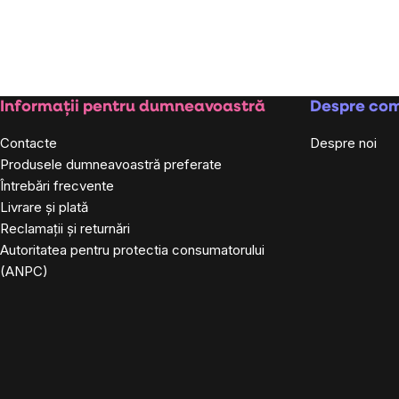
Subsol
Informații pentru dumneavoastră
Despre co
Contacte
Despre noi
Produsele dumneavoastră preferate
Întrebări frecvente
Livrare și plată
Reclamații și returnări
Autoritatea pentru protectia consumatorului
(ANPC)