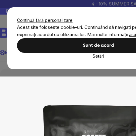
Treci
☀️−10% SUMMER SALE p
la
Peste 200.000 de recenzii verificate
Produsele no
conținut
Continuă fără personalizare
Acest site folosește cookie-uri. Continuând să navigați pe
exprimați acordul cu utilizarea lor. Mai multe informații
aici
Căutare
Sunt de acord
BrainMax
Sport
Imunitate
Femei
Bărbați
Copii
Obiective
Nou
Setări
Alimente
Ceai, cafea, cacao
Café
Caf