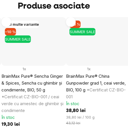
Produse asociate
Obțineți reducerea
Mai multe variante
–10 %
Prin trimiterea formularului, sunteți de aco
datelor dumneavoastră personale
și cu pri
–10 %
SUMMER SALE
buletinelor noastre informative inspiraționa
SUMMER SALE
1x
1x
BrainMax Pure® Sencha Ginger
BrainMax Pure® China
& Spices, Sencha cu ghimbir și
Gunpowder grad 1, ceai verde,
condimente, BIO, 50 g
BIO, 100 g
*Certificat CZ-BIO-
*Certificat CZ-BIO-001 / ceai
001
verde cu amestec de ghimbir și
În stoc
condimente
38,80 lei
În stoc
Evaluare
38,80 lei / 100 g
preţ:
43,12 lei
19,30 lei