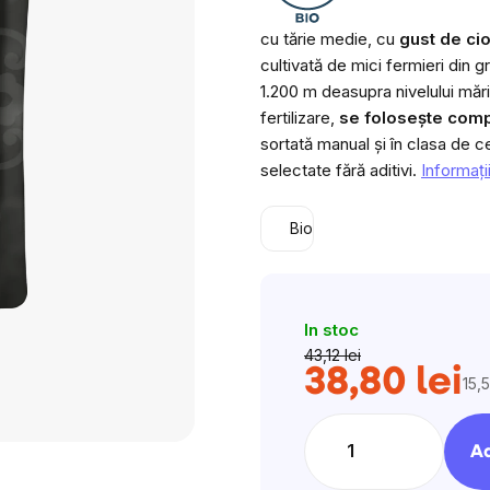
cu tărie medie, cu
gust de ci
cultivată de mici fermieri din 
1.200 m deasupra nivelului mări
fertilizare,
se folosește comp
sortată manual și în clasa de ce
selectate fără aditivi.
Informaţi
Bio
In stoc
43,12 lei
38,80 lei
15,5
Eva
preţ
Ad