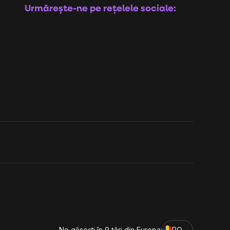
Urmărește-ne pe rețelele sociale:
Ne găsești în 9 țări din Europa:
RO