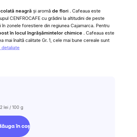
este
0,0
ocolată neagră
și aromă
de flori
. Cafeaua este
din
grupul CENFROCAFE cu grădini la altitudini de peste
5
i în zonele forestiere din regiunea Cajamarca. Pentru
stele.
ost în locul îngrășămintelor chimice
. Cafeaua este
a mai înaltă calitate Gr. 1, cele mai bune cereale sunt
i detaliate
2 lei / 100 g
luare
:
ăuga în coş