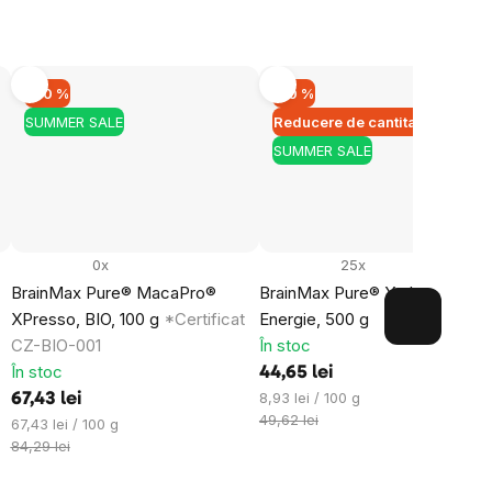
–20 %
–10 %
rd cu
prelucrarea
mirea
SUMMER SALE
Reducere de cantitate
le.
SUMMER SALE
0x
25x
BrainMax Pure® MacaPro®
BrainMax Pure® Yerba Maté,
XPresso, BIO, 100 g
*Certificat
Energie, 500 g
CZ-BIO-001
În stoc
În stoc
44,65 lei
Evaluare
8,93 lei / 100 g
67,43 lei
preţ:
49,62 lei
Evaluare
67,43 lei / 100 g
preţ:
84,29 lei