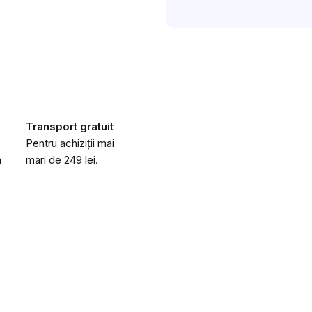
Transport gratuit
Pentru achiziții mai
a
mari de 249 lei.
Obțineți codul 
o reducere de 20
Lăsați-ne adresa dvs. de e-mail 
răsplăti
cu o reducere de 20 lei
d
primei dvs. comenzi de peste 200 