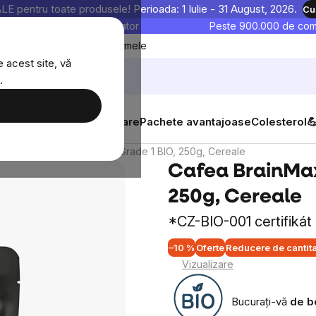
entru toate produsele! Perioada: 1 Iulie - 31 August, 2026.
Cu
astre sunt testate în laborator
Peste 900.000 de come
Blog
Favoritele mele
 acest site, vă
.
tăți
Suplimente alimentare
Pachete avantajoase
Colesterol

ea BrainMax, Cafea Peru Grade 1 BIO, 250g, Cereale
Cafea BrainMax
250g, Cereale
*CZ-BIO-001 certifikát
–10 %
Oferte
Reducere de cantit
Vizualizare
Bucurați-vă
de b