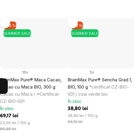
–20 %
–10 %
SUMMER SALE
SUMMER SALE
16x
5x
BrainMax Pure® Maca Cacao,
BrainMax Pure® Sencha Grad 1,
Cacao cu Maca BIO, 300 g
BIO, 100 g
*certificat CZ-BIO-
Cacao cu Maca / *Certificat
001 / ceai verde bio
CZ-BIO-001
În stoc
În stoc
38,80 lei
Evaluare
38,80 lei / 100 g
69,17 lei
preţ:
43,12 lei
Evaluare
23,06 lei / 100 g
preţ:
86,46 lei