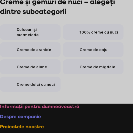
Creme și gemuri de nuci – alegeți
dintre subcategorii
Dulceuri și
100% creme cu nuci
marmelade
Creme de arahide
Creme de caju
Creme de alune
Creme de migdale
Creme dulci cu nuci
Subsol
Informații pentru dumneavoastră
Despre companie
Proiectele noastre