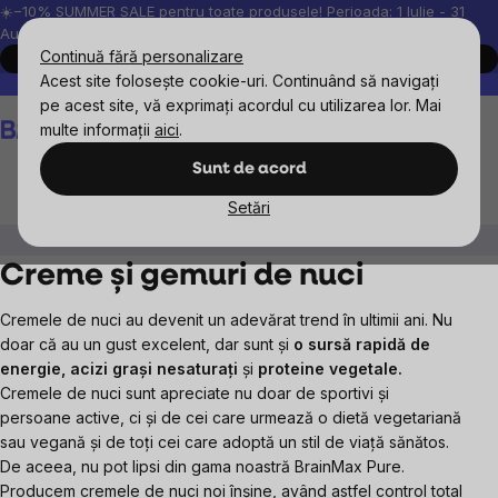
Treci
☀️−10% SUMMER SALE pentru toate produsele! Perioada: 1 Iulie - 31
August, 2026.
la
Continuă fără personalizare
Cumpără acum
conținut
Acest site folosește cookie-uri. Continuând să navigați
Peste 200.000 de recenzii verificate
Produsele noastre sunt testa
pe acest site, vă exprimați acordul cu utilizarea lor. Mai
Coş
multe informații
aici
.
de
cumpărături
Sunt de acord
Setări
BrainMax
BrainPure
Creme și gemuri de nuci
Creme și gemuri de nuci
Cremele de nuci au devenit un adevărat trend în ultimii ani. Nu
doar că au un gust excelent, dar sunt și
o sursă rapidă de
energie, acizi grași nesaturați
și
proteine vegetale.
Cremele de nuci sunt apreciate nu doar de sportivi și
persoane active, ci și de cei care urmează o dietă vegetariană
sau vegană și de toți cei care adoptă un stil de viață sănătos.
De aceea, nu pot lipsi din gama noastră BrainMax Pure.
Producem cremele de nuci noi înșine, având astfel control total