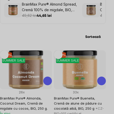
BrainMax Pure® Almond Spread,
BrainMa
Cremă 100% de migdale, BIO,
Coconut
250 g.
49,62 lei
migdale 
49,62 le
44,65 lei
Sortează
Listă
–10 %
–10 %
SUMMER SALE
SUMMER SALE
produse
26x
33x
BrainMax Pure® Almonda,
BrainMax Pure® Buenella,
Coconut Dream, Cremă de
Cremă de alune de pădure cu
migdale cu cocos, BIO, 250 g.
ciocolată albă, BIO, 250 g
*CZ-
În stoc
BIO-001 certificat