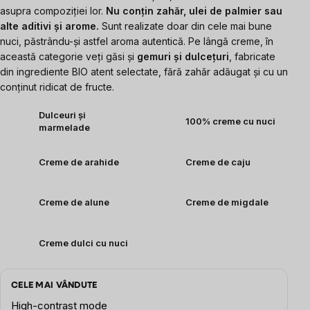
asupra compoziției lor.
Nu conțin zahăr, ulei de palmier sau
alte aditivi și arome.
Sunt realizate doar din cele mai bune
nuci, păstrându-și astfel aroma autentică.
Pe lângă creme, în
această categorie veți găsi și
gemuri și dulcețuri
, fabricate
din ingrediente BIO atent selectate, fără zahăr adăugat și cu un
conținut ridicat de fructe.
Dulceuri și
100% creme cu nuci
marmelade
Creme de arahide
Creme de caju
Creme de alune
Creme de migdale
Creme dulci cu nuci
CELE MAI VÂNDUTE
High-contrast mode