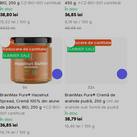
BIO, 250 g
CZ-BIO-001 certifikát
450 g.
*CZ-BIO-001 certifikát
În stoc
În stoc
38,80 lei
36,85 lei
Evaluare
Evaluare
15,52 lei / 100 g
8,19 lei / 100 g
preţ:
preţ:
43,12 lei
40,95 lei
–10 %
Reducere de cantitate
Reducere de cantitate
SUMMER SALE
SUMMER SALE
9x
32x
BrainMax Pure® Hazelnut
BrainMax Pure® Cremă de
Spread, Cremă 100% din alune
arahide pudră, 200 g
Unt de
de pădure, BIO, 250 g
*CZ-BIO-
arahide sub formă de pudră
001 certificat
În stoc
În stoc
38,79 lei
36,85 lei
Evaluare
19,40 lei / 100 g
Evaluare
preţ:
14,74 lei / 100 g