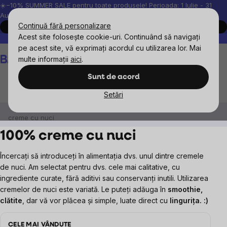
Treci
☀️−10% SUMMER SALE pentru toate produsele! Perioada: 1 Iulie - 31
August, 2026.
la
Continuă fără personalizare
Cumpără acum
conținut
Acest site folosește cookie-uri. Continuând să navigați
Peste 200.000 de recenzii verificate
Produsele noastre sunt testa
pe acest site, vă exprimați acordul cu utilizarea lor. Mai
Coş
multe informații
aici
.
de
cumpărături
Sunt de acord
Setări
Alimente
Creme de nuci, gemuri și marmelade
100%
creme cu nuci
100% creme cu nuci
Încercați să introduceți în alimentația dvs. unul dintre cremele
de nuci. Am selectat pentru dvs. cele mai calitative, cu
ingrediente curate, fără aditivi sau conservanți inutili. Utilizarea
cremelor de nuci este variată. Le puteți adăuga în
smoothie,
clătite
, dar vă vor plăcea și simple, luate direct cu
lingurița. :)
CELE MAI VÂNDUTE