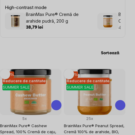
High-contrast mode
BrainMax Pure® Cremă de
BrainMa
arahide pudră, 200 g
Cremă 1
450 g.
40,95 le
38,79 lei
Sortează
Listă
–10 %
–10 %
Reducere de cantitate
Reducere de cantitate
produse
SUMMER SALE
SUMMER SALE
5x
25x
BrainMax Pure® Cashew
BrainMax Pure® Peanut Spread,
Spread, 100% Cremă de caju,
Cremă 100% de arahide, BIO,