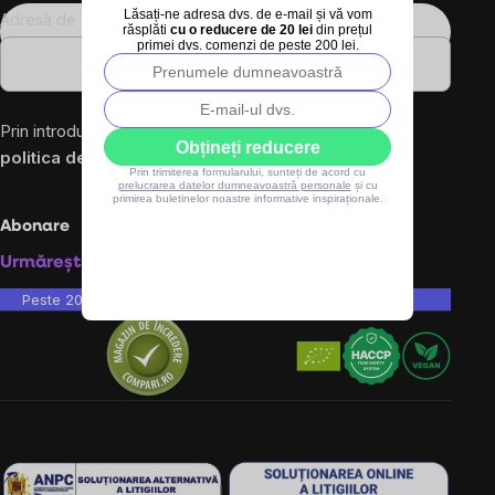
Lăsați-ne adresa dvs. de e-mail și vă vom
Adresă de e-mail
răsplăti
cu o reducere de 20 lei
din prețul
primei dvs. comenzi de peste 200 lei.
Prin introducerea e-mailului dvs. sunteți de acord cu
Obțineți reducere
politica de confidențialitate
Prin trimiterea formularului, sunteți de acord cu
prelucrarea datelor dumneavoastră personale
și cu
primirea buletinelor noastre informative inspiraționale.
Abonare
Urmărește-ne pe rețelele sociale:
Peste 200.000 de recenzii verificate
Produsele noastre sunt testa