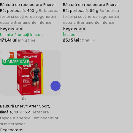
Băutură de recuperare Enervit
Băutură de recuperare Enervit
R2, portocală, 400 g
Refacerea
R2, portocală, 50 g
Refacerea
forței și susținerea regenerării
forței și susținerea regenerării
după antrenamente intense
după antrenamente intense
Regenerare
Regenerare
Ultimile 4 bucăți în stoc
În stoc
171,41 lei
190,47 lei
25,15 lei
27,95 lei
–10 %
SUMMER SALE
0x
Băutură Enervit After Sport,
lămâie, 10 x 15 g
Refacere
rapidă a energiei, aminoacizilor
și mineralelor
Regenerare