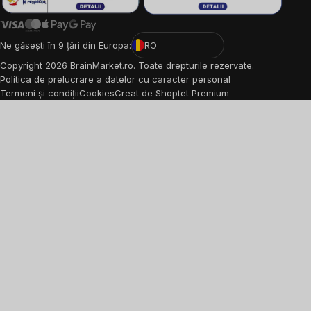
Ne găsești în 9 țări din Europa:
RO
Copyright
2026
BrainMarket.ro. Toate drepturile rezervate.
Politica de prelucrare a datelor cu caracter personal
Termeni și condiții
Cookies
Creat de Shoptet Premium