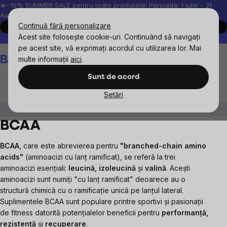
Treci
☀️−10% SUMMER SALE pentru toate produsele! Perioada: 1 Iulie - 31
August, 2026.
la
Continuă fără personalizare
Cumpără acum
conținut
Acest site folosește cookie-uri. Continuând să navigați
Peste 200.000 de recenzii verificate
Produsele noastre sunt testa
pe acest site, vă exprimați acordul cu utilizarea lor. Mai
Coş
multe informații
aici
.
de
cumpărături
Sunt de acord
Setări
Suplimente alimentare
Aminoacizi
BCAA
BCAA
BCAA
, care este abrevierea pentru
"branched-chain amino
acids"
(aminoacizi cu lanț ramificat), se referă la trei
aminoacizi esențiali:
leucină, izoleucină
și
valină
. Acești
aminoacizi sunt numiți "cu lanț ramificat" deoarece au o
structură chimică cu o ramificație unică pe lanțul lateral.
Suplimentele BCAA sunt populare printre sportivi și pasionații
de fitness datorită potențialelor beneficii pentru
performanță,
rezistență
și
recuperare
.