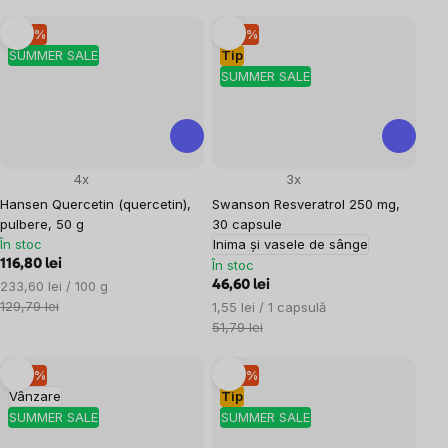
–10 %
–10 %
SUMMER SALE
Tip
SUMMER SALE
4x
3x
Hansen Quercetin (quercetin),
Swanson Resveratrol 250 mg,
pulbere, 50 g
30 capsule
În stoc
Inima și vasele de sânge
116,80 lei
În stoc
Evaluare
233,60 lei / 100 g
46,60 lei
preţ:
129,79 lei
Evaluare
1,55 lei / 1 capsulă
preţ:
51,79 lei
–10 %
–10 %
Vânzare
Tip
SUMMER SALE
SUMMER SALE