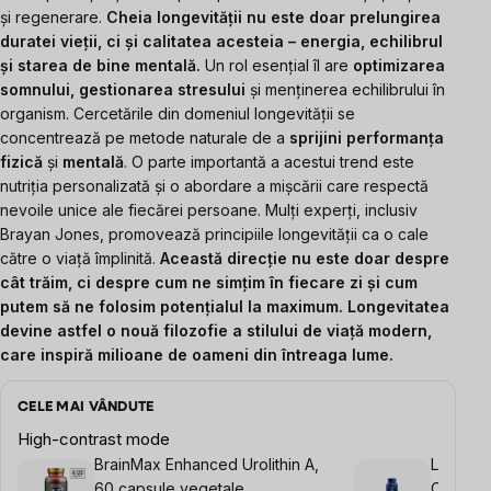
și regenerare.
Cheia longevității nu este doar prelungirea
duratei vieții, ci și calitatea acesteia – energia, echilibrul
și starea de bine mentală.
Un rol esențial îl are
optimizarea
somnului, gestionarea stresului
și menținerea echilibrului în
organism. Cercetările din domeniul longevității se
concentrează pe metode naturale de a
sprijini performanța
fizică
și
mentală
. O parte importantă a acestui trend este
nutriția personalizată și o abordare a mișcării care respectă
nevoile unice ale fiecărei persoane. Mulți experți, inclusiv
Brayan Jones, promovează principiile longevității ca o cale
către o viață împlinită.
Această direcție nu este doar despre
cât trăim, ci despre cum ne simțim în fiecare zi și cum
putem să ne folosim potențialul la maximum. Longevitatea
devine astfel o nouă filozofie a stilului de viață modern,
care inspiră milioane de oameni din întreaga lume.
CELE MAI VÂNDUTE
High-contrast mode
BrainMax Enhanced Urolithin A,
Life Ex
60 capsule vegetale
Cell Re