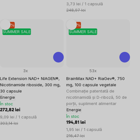
Evaluare
3,73 lei / 1 capsulă
preţ:
248,97 lei
–10 %
–10 %
SUMMER SALE
SUMMER SALE
3x
53x
Life Extension NAD+ NIAGEN®,
BrainMax NAD+ RiaGev®, 750
Nicotinamide riboside, 300 mg,
mg, 100 capsule vegetale
30 capsule
Combinație patentată de
Energie
nicotinamidă și D-riboză, 50 de
porții, supliment alimentar
În stoc
Energie
272,82 lei
În stoc
Evaluare
9,09 lei / 1 capsulă
preţ:
194,81 lei
303,14 lei
Evaluare
1,95 lei / 1 capsulă
preţ:
216,47 lei