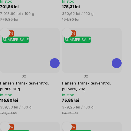
În stoc
În stoc
701,86 lei
175,31 lei
Evaluare
Evaluare
7 018,60 lei / 100 g
350,62 lei / 100 g
preţ:
preţ:
779,85 lei
194,80 lei
–10 %
–10 %
SUMMER SALE
SUMMER SALE
0x
3x
Hansen Trans-Resveratrol,
Hansen Trans-Resveratrol,
pudră, 30g
pulbere, 20g
În stoc
În stoc
116,80 lei
75,85 lei
Evaluare
Evaluare
389,33 lei / 100 g
379,25 lei / 100 g
preţ:
preţ:
129,79 lei
84,29 lei
–10 %
–10 %