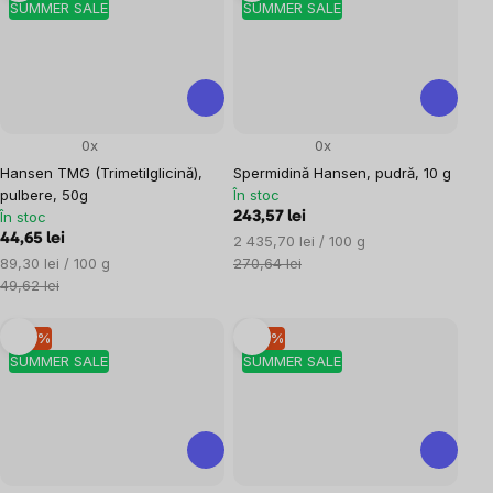
SUMMER SALE
SUMMER SALE
0x
0x
Hansen TMG (Trimetilglicină),
Spermidină Hansen, pudră, 10 g
pulbere, 50g
În stoc
În stoc
243,57 lei
44,65 lei
Evaluare
2 435,70 lei / 100 g
Evaluare
preţ:
89,30 lei / 100 g
270,64 lei
preţ:
49,62 lei
–10 %
–10 %
SUMMER SALE
SUMMER SALE