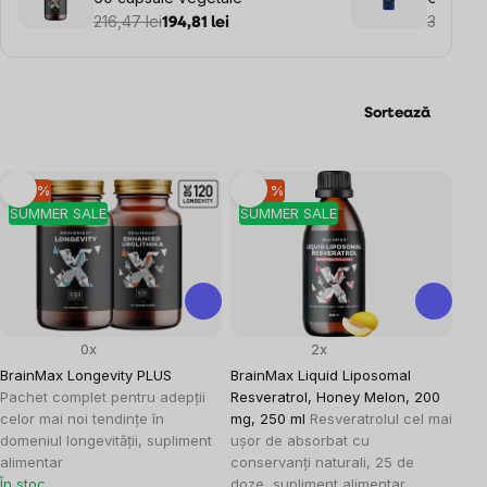
216,47 lei
Resverat
331,31 le
194,81 lei
Trans-R
vegetal
Sortează
Listă
–10 %
–30 %
SUMMER SALE
SUMMER SALE
produse
0x
2x
BrainMax Longevity PLUS
BrainMax Liquid Liposomal
Pachet complet pentru adepții
Resveratrol, Honey Melon, 200
celor mai noi tendințe în
mg, 250 ml
Resveratrolul cel mai
domeniul longevității, supliment
ușor de absorbat cu
alimentar
conservanți naturali, 25 de
În stoc
doze, supliment alimentar