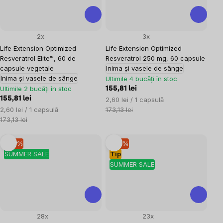
2x
3x
Life Extension Optimized
Life Extension Optimized
Resveratrol Elite™, 60 de
Resveratrol 250 mg, 60 capsule
capsule vegetale
Inima și vasele de sânge
Inima și vasele de sânge
Ultimile 4 bucăți în stoc
Ultimile 2 bucăți în stoc
155,81 lei
155,81 lei
Evaluare
2,60 lei / 1 capsulă
Evaluare
preţ:
2,60 lei / 1 capsulă
173,13 lei
preţ:
173,13 lei
–10 %
–10 %
SUMMER SALE
Tip
SUMMER SALE
28x
23x