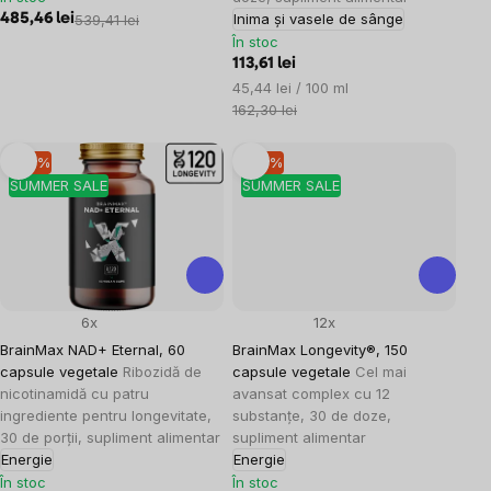
Inima și vasele de sânge
485,46 lei
539,41 lei
În stoc
113,61 lei
Evaluare
45,44 lei / 100 ml
preţ:
162,30 lei
–10 %
–10 %
SUMMER SALE
SUMMER SALE
6x
12x
BrainMax NAD+ Eternal, 60
BrainMax Longevity®, 150
capsule vegetale
Ribozidă de
capsule vegetale
Cel mai
nicotinamidă cu patru
avansat complex cu 12
ingrediente pentru longevitate,
substanțe, 30 de doze,
30 de porții, supliment alimentar
supliment alimentar
Energie
Energie
În stoc
În stoc