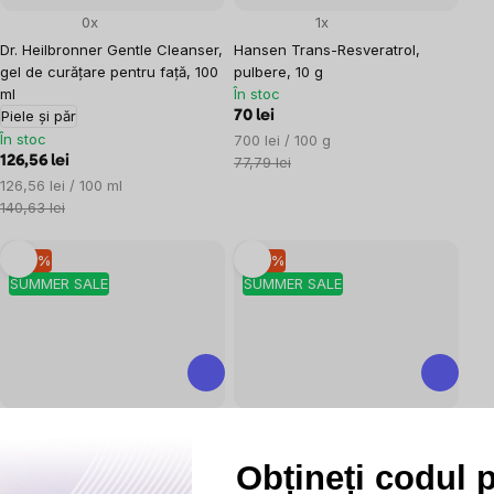
0x
1x
Dr. Heilbronner Gentle Cleanser,
Hansen Trans-Resveratrol,
gel de curățare pentru față, 100
pulbere, 10 g
ml
În stoc
Piele și păr
70 lei
În stoc
Evaluare
700 lei / 100 g
preţ:
126,56 lei
77,79 lei
Evaluare
126,56 lei / 100 ml
preţ:
140,63 lei
–10 %
–10 %
SUMMER SALE
SUMMER SALE
2x
6x
BrainMax Taurine Powder,
BrainMax Taurine, taurină, 825
Obțineți codul 
Taurină pudră, 300 g
Supliment
mg, 90 capsule vegetale
alimentar
Supliment alimentar