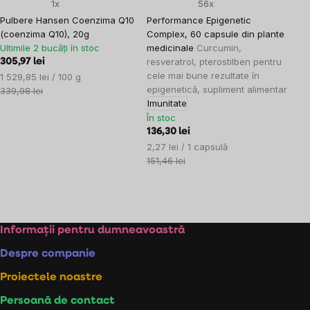
1x
56x
Pulbere Hansen Coenzima Q10
Performance Epigenetic
(coenzima Q10), 20g
Complex, 60 capsule din plante
Ultimile 2 bucăți în stoc
medicinale
Curcumin,
resveratrol, pterostilben pentru
305,97 lei
cele mai bune rezultate în
Evaluare
1 529,85 lei / 100 g
epigenetică, supliment alimentar
preţ:
339,98 lei
Imunitate
În stoc
136,30 lei
Evaluare
2,27 lei / 1 capsulă
preţ:
151,46 lei
Controlul
listărilor
Subsol
Informații pentru dumneavoastră
Despre companie
Proiectele noastre
Persoană de contact