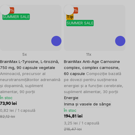
–10 %
–10 %
SUMMER SALE
Tip
SUMMER SALE
5x
11x
BrainMax L-Tyrosine, L-tirozină,
BrainMax Anti-Age Carnosine
750 mg, 90 capsule vegetale
complex, complex carnosine,
Aminoacid, precursor al
60 capsule
Compoziție bazată
neurotransmițătorilor adrenalină
pe dovezi pentru susținerea
și dopamină, supliment
energiei și a funcției cerebrale,
alimentar, 90 porții
supliment alimentar, 30 porții
În stoc
Energie
73,90 lei
Inima și vasele de sânge
Evaluare
0,82 lei / 1 capsulă
În stoc
preţ:
82,12 lei
194,81 lei
Evaluare
3,25 lei / 1 capsulă
preţ:
216,47 lei