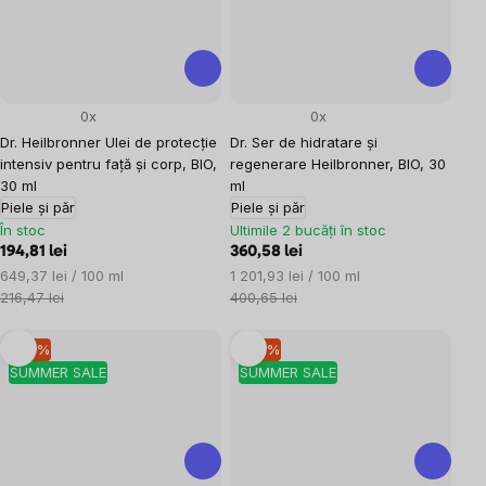
0x
0x
Dr. Heilbronner Ulei de protecție
Dr. Ser de hidratare și
intensiv pentru față și corp, BIO,
regenerare Heilbronner, BIO, 30
30 ml
ml
Piele și păr
Piele și păr
În stoc
Ultimile 2 bucăți în stoc
194,81 lei
360,58 lei
Evaluare
Evaluare
649,37 lei / 100 ml
1 201,93 lei / 100 ml
preţ:
preţ:
216,47 lei
400,65 lei
–10 %
–10 %
SUMMER SALE
SUMMER SALE