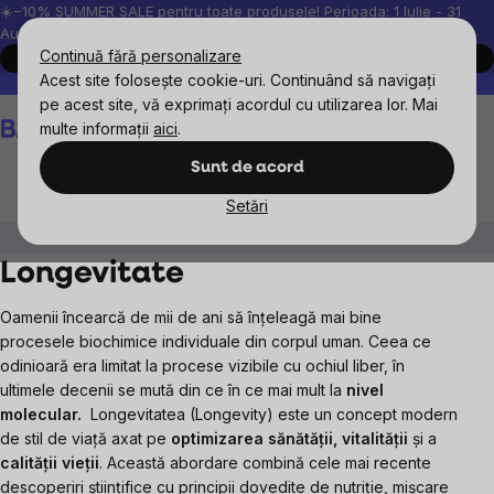
Treci
☀️−10% SUMMER SALE pentru toate produsele! Perioada: 1 Iulie - 31
August, 2026.
la
Continuă fără personalizare
Cumpără acum
conținut
Acest site folosește cookie-uri. Continuând să navigați
Peste 200.000 de recenzii verificate
Produsele noastre sunt testa
pe acest site, vă exprimați acordul cu utilizarea lor. Mai
Coş
multe informații
aici
.
de
cumpărături
Sunt de acord
Setări
Obiective
Longevitate
Longevitate
Oamenii încearcă de mii de ani să înțeleagă mai bine
procesele biochimice individuale din corpul uman. Ceea ce
odinioară era limitat la procese vizibile cu ochiul liber, în
ultimele decenii se mută din ce în ce mai mult la
nivel
molecular.
Longevitatea (Longevity) este un concept modern
de stil de viață axat pe
optimizarea sănătății, vitalității
și a
calității vieții
. Această abordare combină cele mai recente
descoperiri științifice cu principii dovedite de nutriție, mișcare