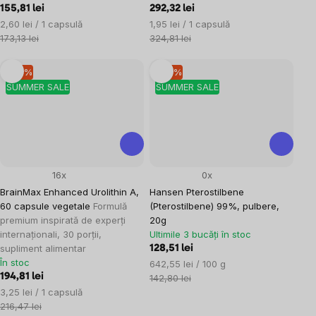
155,81 lei
292,32 lei
Evaluare
Evaluare
2,60 lei / 1 capsulă
1,95 lei / 1 capsulă
preţ:
preţ:
173,13 lei
324,81 lei
–10 %
–10 %
SUMMER SALE
SUMMER SALE
16x
0x
BrainMax Enhanced Urolithin A,
Hansen Pterostilbene
60 capsule vegetale
Formulă
(Pterostilbene) 99%, pulbere,
premium inspirată de experți
20g
internaționali, 30 porții,
Ultimile 3 bucăți în stoc
supliment alimentar
128,51 lei
În stoc
Evaluare
642,55 lei / 100 g
194,81 lei
preţ:
142,80 lei
Evaluare
3,25 lei / 1 capsulă
preţ:
216,47 lei