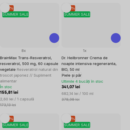
–10 %
–10 %
SUMMER SALE
SUMMER SALE
8x
1x
BrainMax Trans-Resveratrol,
Dr. Heilbronner Crema de
resveratrol, 500 mg, 60 capsule
noapte intensiva regeneranta,
vegetale
Resveratrol natural din
BIO, 50 ml
troscot japonez // Supliment
Piele și păr
alimentar
Ultimile 4 bucăți în stoc
În stoc
341,07 lei
155,81 lei
Evaluare
682,14 lei / 100 ml
Evaluare
2,60 lei / 1 capsulă
preţ:
378,98 lei
preţ:
173,13 lei
–10 %
–10 %
SUMMER SALE
SUMMER SALE