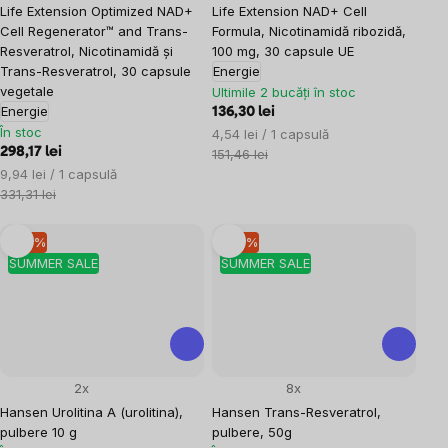
Life Extension Optimized NAD+
Life Extension NAD+ Cell
Cell Regenerator™ and Trans-
Formula, Nicotinamidă ribozidă,
Resveratrol, Nicotinamidă și
100 mg, 30 capsule UE
Trans-Resveratrol, 30 capsule
Energie
vegetale
Ultimile 2 bucăți în stoc
Energie
136,30 lei
În stoc
Evaluare
4,54 lei / 1 capsulă
298,17 lei
preţ:
151,46 lei
Evaluare
9,94 lei / 1 capsulă
preţ:
331,31 lei
–10 %
–10 %
SUMMER SALE
SUMMER SALE
2x
8x
Hansen Urolitina A (urolitina),
Hansen Trans-Resveratrol,
pulbere 10 g
pulbere, 50g