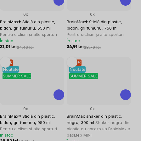
0x
0x
BrainMax® Sticlă din plastic,
BrainMax® Sticlă din plastic,
bidon, gri fumuriu, 550 ml
bidon, gri fumuriu, 750 ml
Pentru ciclism și alte sporturi
Pentru ciclism și alte sporturi
În stoc
În stoc
31,01 lei
34,46 lei
34,91 lei
38,79 lei
–9 %
–10 %
Noutate
Noutate
SUMMER SALE
SUMMER SALE
0x
0x
BrainMax® Sticlă din plastic,
BrainMax shaker din plastic,
bidon, gri fumuriu, 950 ml
negru, 300 ml
Shaker negru din
Pentru ciclism și alte sporturi
plastic cu логото на BrainMax в
În stoc
размер MINI