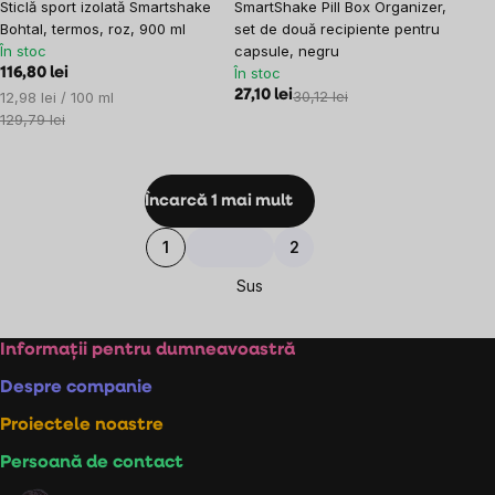
Sticlă sport izolată Smartshake
SmartShake Pill Box Organizer,
Bohtal, termos, roz, 900 ml
set de două recipiente pentru
În stoc
capsule, negru
În stoc
116,80 lei
Evaluare
27,10 lei
30,12 lei
12,98 lei / 100 ml
preţ:
129,79 lei
Controlul
Încarcă 1 mai mult
listărilor
Paginare
1
2
Sus
Subsol
Informații pentru dumneavoastră
Despre companie
Proiectele noastre
Persoană de contact