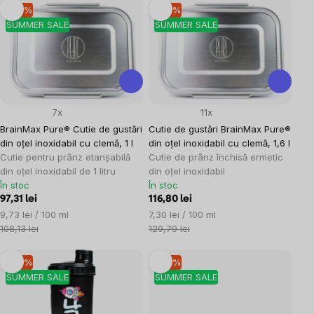
Listă
–10 %
–10 %
SUMMER SALE
SUMMER SALE
produse
7x
11x
BrainMax Pure® Cutie de gustări
Cutie de gustări BrainMax Pure®
din oțel inoxidabil cu clemă, 1 l
din oțel inoxidabil cu clemă, 1,6 l
Cutie pentru prânz etanșabilă
Cutie de prânz închisă ermetic
din oțel inoxidabil de 1 litru
din oțel inoxidabil
În stoc
În stoc
97,31 lei
116,80 lei
Evaluare
Evaluare
9,73 lei / 100 ml
7,30 lei / 100 ml
preţ:
preţ:
108,13 lei
129,79 lei
–10 %
–10 %
SUMMER SALE
SUMMER SALE