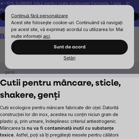
Treci
☀️−10% SUMMER SALE pentru toate produsele! Perioada: 1 Iulie - 31
August, 2026.
la
Continuă fără personalizare
Cumpără acum
conținut
Acest site folosește cookie-uri. Continuând să navigați
Peste 200.000 de recenzii verificate
Produsele noastre sunt testa
pe acest site, vă exprimați acordul cu utilizarea lor. Mai
Coş
multe informații
aici
.
de
cumpărături
Sunt de acord
Setări
Pentru acasă
Cutii pentru mâncare, sticle, shakere,
genți
Cutii pentru mâncare, sticle,
shakere, genți
Cutii ecologice pentru mâncare fabricate din oțel. Datorită
construcției lor din inox, acestea nu conțin niciun gram de
plastic și, prin urmare, îndeplinesc criteriul antiestrogenic.
Mâncarea ta
nu va fi contaminată inutil cu substanțe
toxice.
Astfel, poți să îți pregătești mesele pentru călătorii