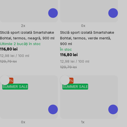
2x
0x
Sticlă sport izolată Smartshake
Sticlă sport izolată Smartshake
Bohtal, termos, neagră, 900 ml
Bohtal, termos, verde mentă,
Ultimile 2 bucăți în stoc
900 ml
În stoc
116,80 lei
Evaluare
116,80 lei
12,98 lei / 100 ml
preţ:
Evaluare
129,79 lei
12,98 lei / 100 ml
preţ:
129,79 lei
–10 %
–10 %
SUMMER SALE
SUMMER SALE
0x
1x