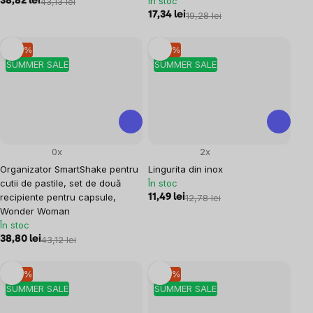
În stoc
38,82 lei
43,13 lei
17,34 lei
19,28 lei
–10 %
–10 %
SUMMER SALE
SUMMER SALE
0x
2x
Organizator SmartShake pentru
Lingurita din inox
cutii de pastile, set de două
În stoc
recipiente pentru capsule,
11,49 lei
12,78 lei
Wonder Woman
În stoc
38,80 lei
43,12 lei
–10 %
–10 %
SUMMER SALE
SUMMER SALE