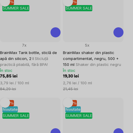
–10 %
–10 %
SUMMER SALE
SUMMER SALE
7x
5x
BrainMax Tank bottle, sticlă de
BrainMax shaker din plastic
apă din silicon, 2 l
Sticluță
compartimentat, negru, 500 +
practică pliabilă, fără BPA!
150 ml
Shaker din plastic negru
În stoc
În stoc
75,85 lei
19,30 lei
Evaluare
Evaluare
3,79 lei / 100 ml
2,76 lei / 100 ml
preţ:
preţ:
84,29 lei
21,45 lei
–10 %
–10 %
Noutate
Noutate
SUMMER SALE
SUMMER SALE