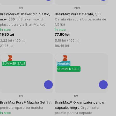
5x
26x
BrainMarket shaker din plastic,
BrainMax Pure® Carafă, 1,5 l
mov, 600 ml
Shaker mov din
Carafă din sticlă borosilicată de
plastic cu sigla BrainMarket
1,5 litri
În stoc
În stoc
19,30 lei
77,80 lei
Evaluare
Evaluare
3,22 lei / 100 ml
5,19 lei / 100 ml
preţ:
preţ:
21,45 lei
86,46 lei
–10 %
–10 %
SUMMER SALE
Noutate
SUMMER SALE
8x
0x
BrainMax Pure® Matcha Set
Set
BrainMax® Organizator pentru
pentru prepararea matcha
capsule, negru
Organizator
În stoc
practic pentru capsule