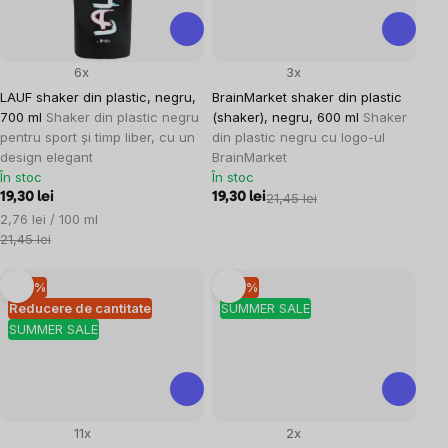
6x
3x
LAUF shaker din plastic, negru,
BrainMarket shaker din plastic
700 ml
Shaker din plastic negru
(shaker), negru, 600 ml
Shaker
pentru sport și timp liber, cu un
din plastic negru cu logo-ul
design elegant
BrainMarket
În stoc
În stoc
19,30 lei
19,30 lei
21,45 lei
Evaluare
2,76 lei / 100 ml
preţ:
21,45 lei
–10 %
–10 %
Reducere de cantitate
SUMMER SALE
SUMMER SALE
11x
2x