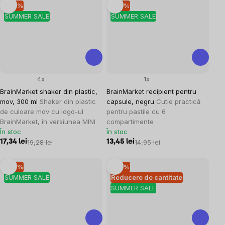
–10 %
–10 %
SUMMER SALE
SUMMER SALE
4x
1x
BrainMarket shaker din plastic,
BrainMarket recipient pentru
mov, 300 ml
Shaker din plastic
capsule, negru
Cutie practică
de culoare mov cu logo-ul
pentru pastile cu 6
BrainMarket, în versiunea MINI
compartimente
În stoc
În stoc
17,34 lei
19,28 lei
13,45 lei
14,95 lei
–10 %
–10 %
SUMMER SALE
Reducere de cantitate
SUMMER SALE