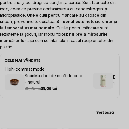
pentru tine și cei dragi cu conștiința curată. Sunt fabricate din
inox, ceea ce previne contaminarea cu xenoestrogeni și
microplastice. Unele cutii pentru mâncare au capace din
silicon, prevenind toxicitatea.
Siliconul este
netoxic chiar și
la temperaturi mai ridicate.
Cutille pentru mâncare sunt
rezistente la șocuri, iar inoxul folosit
nu preia mirosurile
mâncărurilor
așa cum se întâmplă în cazul recipientelor din
plastic.
CELE MAI VÂNDUTE
High-contrast mode
BrainMax bol de nucă de cocos
BrainMa
- natural
108,13 le
32,29 lei
29,05 lei
Sortează