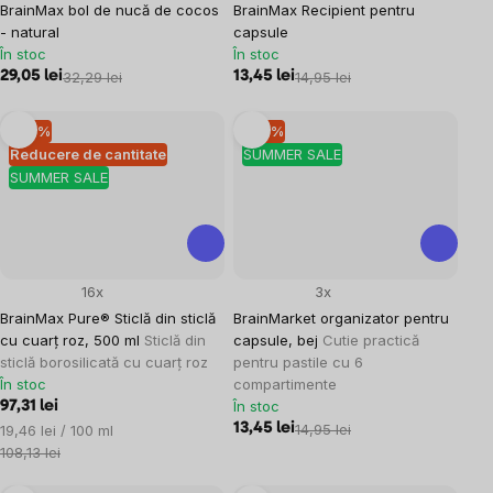
BrainMax bol de nucă de cocos
BrainMax Recipient pentru
- natural
capsule
În stoc
În stoc
29,05 lei
32,29 lei
13,45 lei
14,95 lei
–10 %
–10 %
Reducere de cantitate
SUMMER SALE
SUMMER SALE
16x
3x
BrainMax Pure® Sticlă din sticlă
BrainMarket organizator pentru
cu cuarț roz, 500 ml
Sticlă din
capsule, bej
Cutie practică
sticlă borosilicată cu cuarț roz
pentru pastile cu 6
În stoc
compartimente
În stoc
97,31 lei
Evaluare
13,45 lei
14,95 lei
19,46 lei / 100 ml
preţ:
108,13 lei