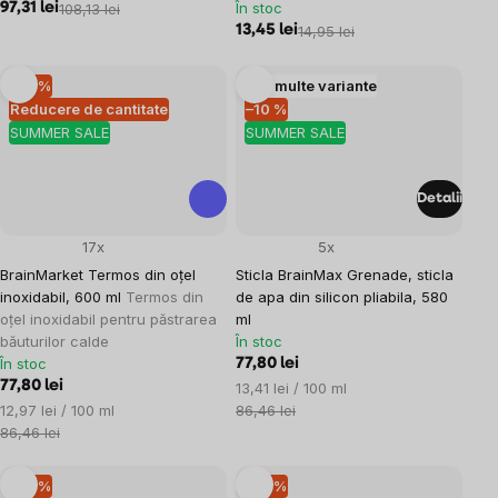
În stoc
97,31 lei
108,13 lei
13,45 lei
14,95 lei
–10 %
Mai multe variante
Reducere de cantitate
–10 %
SUMMER SALE
SUMMER SALE
Detalii
17x
5x
BrainMarket Termos din oțel
Sticla BrainMax Grenade, sticla
inoxidabil, 600 ml
Termos din
de apa din silicon pliabila, 580
oțel inoxidabil pentru păstrarea
ml
băuturilor calde
În stoc
În stoc
77,80 lei
77,80 lei
Evaluare
13,41 lei / 100 ml
Evaluare
preţ:
12,97 lei / 100 ml
86,46 lei
preţ:
86,46 lei
–10 %
–10 %