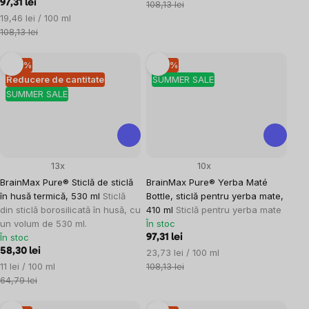
97,31 lei
preţ:
108,13 lei
Evaluare
19,46 lei / 100 ml
preţ:
108,13 lei
–10 %
–10 %
Reducere de cantitate
SUMMER SALE
SUMMER SALE
13x
10x
BrainMax Pure® Sticlă de sticlă
BrainMax Pure® Yerba Maté
în husă termică, 530 ml
Sticlă
Bottle, sticlă pentru yerba mate,
din sticlă borosilicată în husă, cu
410 ml
Sticlă pentru yerba mate
un volum de 530 ml.
În stoc
În stoc
97,31 lei
58,30 lei
Evaluare
23,73 lei / 100 ml
Evaluare
preţ:
11 lei / 100 ml
108,13 lei
preţ:
64,79 lei