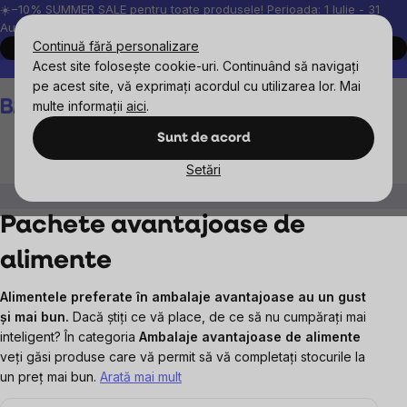
Treci
☀️−10% SUMMER SALE pentru toate produsele! Perioada: 1 Iulie - 31
August, 2026.
la
Continuă fără personalizare
Cumpără acum
conținut
Acest site folosește cookie-uri. Continuând să navigați
Peste 200.000 de recenzii verificate
Produsele noastre sunt testa
pe acest site, vă exprimați acordul cu utilizarea lor. Mai
Coş
multe informații
aici
.
de
cumpărături
Sunt de acord
Setări
Pachete avantajoase
Pachete avantajoase de alimente
Pachete avantajoase de
alimente
Alimentele preferate în ambalaje avantajoase au un gust
și mai bun.
Dacă știți ce vă place, de ce să nu cumpărați mai
inteligent? În categoria
Ambalaje avantajoase de alimente
veți găsi produse care vă permit să vă completați stocurile la
un preț mai bun.
Arată mai mult