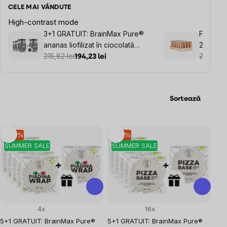
CELE MAI VÂNDUTE
High-contrast mode
3+1 GRATUIT: BrainMax Pure®
FUELIX D
ananas liofilizat în ciocolată
24 x 25
neagră, BIO, 225 g
215,82 lei
202,82 l
194,23 lei
Sortează
Listă
–10 %
–10 %
SUMMER SALE
SUMMER SALE
produse
4x
16x
5+1 GRATUIT: BrainMax Pure®
5+1 GRATUIT: BrainMax Pure®