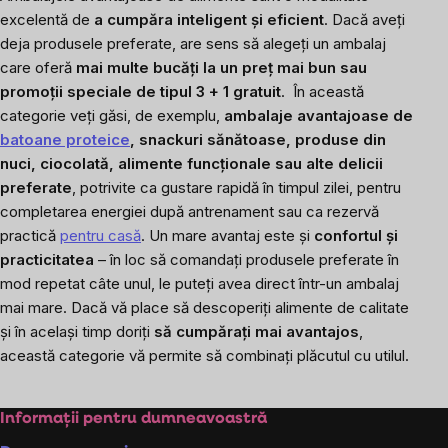
excelentă de
a cumpăra inteligent și eficient
. Dacă aveți
deja produsele preferate, are sens să alegeți un ambalaj
care oferă
mai multe bucăți la un preț mai bun sau
promoții speciale de tipul 3 + 1 gratuit
.
În această
categorie veți găsi, de exemplu,
ambalaje avantajoase de
batoane proteice
, snackuri sănătoase, produse din
nuci, ciocolată, alimente funcționale sau alte delicii
preferate
, potrivite ca gustare rapidă în timpul zilei, pentru
completarea energiei după antrenament sau ca rezervă
practică
pentru casă
. Un mare avantaj este și
confortul și
practicitatea
– în loc să comandați produsele preferate în
mod repetat câte unul, le puteți avea direct într-un ambalaj
mai mare. Dacă vă place să descoperiți alimente de calitate
și în același timp doriți
să cumpărați mai avantajos
,
această categorie vă permite să combinați plăcutul cu utilul.
Subsol
Informații pentru dumneavoastră