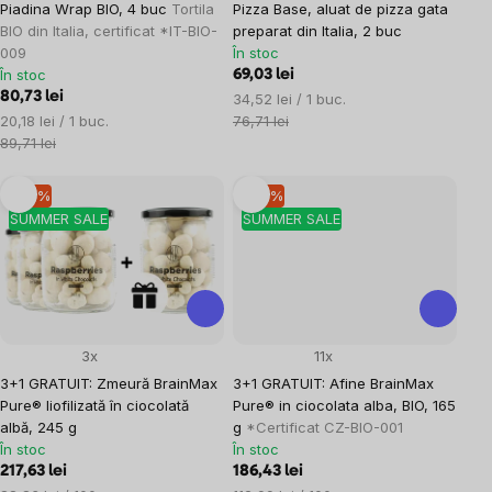
Piadina Wrap BIO, 4 buc
Tortila
Pizza Base, aluat de pizza gata
BIO din Italia, certificat *IT-BIO-
preparat din Italia, 2 buc
009
În stoc
În stoc
69,03 lei
80,73 lei
Evaluare
34,52 lei / 1 buc.
Evaluare
preţ:
20,18 lei / 1 buc.
76,71 lei
preţ:
89,71 lei
–10 %
–10 %
SUMMER SALE
SUMMER SALE
3x
11x
3+1 GRATUIT: Zmeură BrainMax
3+1 GRATUIT: Afine BrainMax
Pure® liofilizată în ciocolată
Pure® in ciocolata alba, BIO, 165
albă, 245 g
g
*Certificat CZ-BIO-001
În stoc
În stoc
217,63 lei
186,43 lei