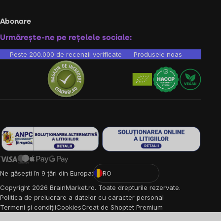
Abonare
Urmărește-ne pe rețelele sociale:
Peste 200.000 de recenzii verificate
Produsele noastre sunt testa
Ne găsești în 9 țări din Europa:
RO
Copyright
2026
BrainMarket.ro. Toate drepturile rezervate.
Politica de prelucrare a datelor cu caracter personal
Termeni și condiții
Cookies
Creat de Shoptet Premium