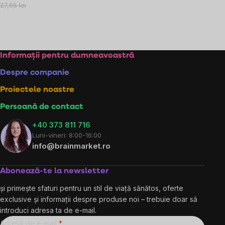
preţ:
27,95 lei
Controlul
listărilor
Subsol
Informații pentru dumneavoastră
Despre companie
Proiectele noastre
Persoană de contact
+40 373 811 716
Luni-vineri: 8:00-16:00
info@brainmarket.ro
Abonează-te la newsletter
și primește sfaturi pentru un stil de viață sănătos, oferte
exclusive și informații despre produse noi – trebuie doar să
introduci adresa ta de e-mail.
Adresă de e-mail