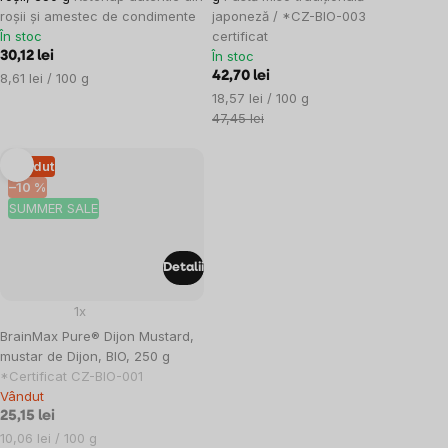
roșii și amestec de condimente
japoneză / *CZ-BIO-003
În stoc
certificat
În stoc
30,12 lei
Evaluare
42,70 lei
8,61 lei / 100 g
preţ:
Evaluare
18,57 lei / 100 g
preţ:
47,45 lei
Vândut
–10 %
SUMMER SALE
Detalii
1x
BrainMax Pure® Dijon Mustard,
mustar de Dijon, BIO, 250 g
*Certificat CZ-BIO-001
Vândut
25,15 lei
Evaluare
10,06 lei / 100 g