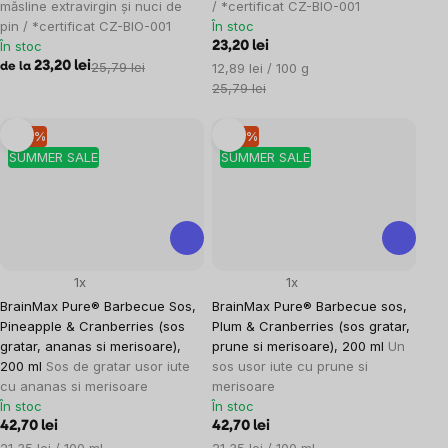
măsline extravirgin și nuci de
/ *certificat CZ-BIO-001
pin / *certificat CZ-BIO-001
În stoc
În stoc
23,20 lei
23,20 lei
25,79 lei
Evaluare
12,89 lei / 100 g
de la
preţ:
25,79 lei
–10 %
–10 %
SUMMER SALE
SUMMER SALE
1x
1x
BrainMax Pure® Barbecue Sos,
BrainMax Pure® Barbecue sos,
Pineapple & Cranberries (sos
Plum & Cranberries (sos gratar,
gratar, ananas si merisoare),
prune si merisoare), 200 ml
Un
200 ml
Sos de gratar usor iute
sos usor iute cu prune si
cu ananas si merisoare
merisoare
În stoc
În stoc
42,70 lei
42,70 lei
Evaluare
Evaluare