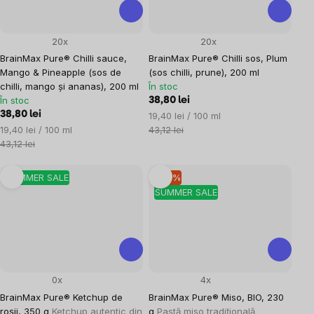
20x
20x
BrainMax Pure® Chilli sauce,
BrainMax Pure® Chilli sos, Plum
Mango & Pineapple (sos de
(sos chilli, prune), 200 ml
chilli, mango și ananas), 200 ml
În stoc
În stoc
38,80 lei
38,80 lei
Evaluare
19,40 lei / 100 ml
Evaluare
preţ:
19,40 lei / 100 ml
43,12 lei
preţ:
43,12 lei
SUMMER SALE
–10 %
SUMMER SALE
0x
4x
BrainMax Pure® Ketchup de
BrainMax Pure® Miso, BIO, 230
roșii, 350 g
Ketchup autentic din
g
Pastă miso tradițională