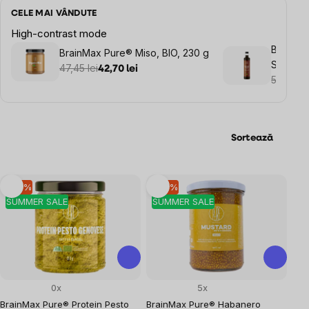
CELE MAI VÂNDUTE
High-contrast mode
BrainMa
BrainMax Pure® Miso, BIO, 230 g
Sauce, 
47,45 lei
42,70 lei
cocos B
53,95 le
Sortează
Listă
–10 %
–10 %
SUMMER SALE
SUMMER SALE
produse
0x
5x
BrainMax Pure® Protein Pesto
BrainMax Pure® Habanero