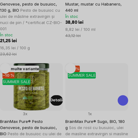
Genovese, pesto de busuioc,
Mustar, mustar cu Habanero,
130 g, BIO
Pesto de busuioc cu
440 ml
ulei de măsline extravirgin și
În stoc
nuci de pin / *certificat CZ-BIO-
38,80 lei
001
Evaluare
8,82 lei / 100 ml
În stoc
preţ:
43,12 lei
21,25 lei
Evaluare
16,35 lei / 100 g
preţ:
23,62 lei
Mai multe variante
–10 %
–10 %
SUMMER SALE
SUMMER SALE
Detalii
3x
1x
BrainMax Pure® Pesto
BrainMax Pure® Sugo, BIO, 180
Genovese, pesto de busuioc,
g
Sos de rosii cu busuioc, ulei
BIO
Pesto de busuioc cu ulei de
de masline extravirgin si masline