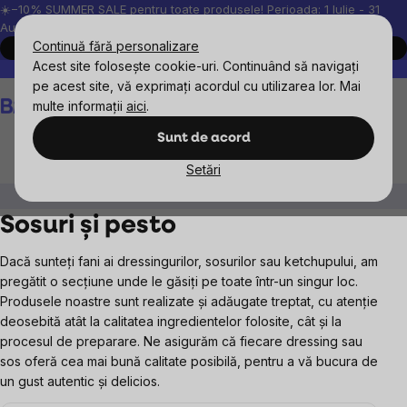
Treci
☀️−10% SUMMER SALE pentru toate produsele! Perioada: 1 Iulie - 31
August, 2026.
la
Continuă fără personalizare
Cumpără acum
conținut
Acest site folosește cookie-uri. Continuând să navigați
Peste 200.000 de recenzii verificate
Produsele noastre sunt testa
pe acest site, vă exprimați acordul cu utilizarea lor. Mai
Coş
multe informații
aici
.
de
cumpărături
Sunt de acord
Setări
BrainMax
BrainPure
Sosuri și pesto
Sosuri și pesto
Dacă sunteți fani ai dressingurilor, sosurilor sau ketchupului, am
pregătit o secțiune unde le găsiți pe toate într-un singur loc.
Produsele noastre sunt realizate și adăugate treptat, cu atenție
deosebită atât la calitatea ingredientelor folosite, cât și la
procesul de preparare. Ne asigurăm că fiecare dressing sau
sos oferă cea mai bună calitate posibilă, pentru a vă bucura de
un gust autentic și delicios.