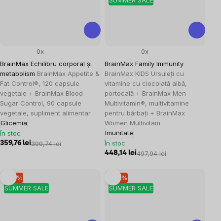
SUMMER SALE
0x
0x
BrainMax Echilibru corporal și
BrainMax Family Immunity
metabolism
BrainMax Appetite &
BrainMax KIDS Ursuleți cu
Fat Control®, 120 capsule
vitamine cu ciocolată albă,
vegetale + BrainMax Blood
portocală + BrainMax Men
Sugar Control, 90 capsule
Multivitamin®, multivitamine
vegetale, supliment alimentar
pentru bărbați + BrainMax
Glicemia
Women Multivitam
Imunitate
În stoc
În stoc
359,76 lei
399,74 lei
448,14 lei
497,94 lei
–10 %
–10 %
SUMMER SALE
SUMMER SALE