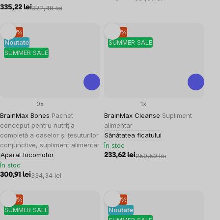
335,22 lei
372,48 lei
–10 %
–10 %
Noutate
SUMMER SALE
SUMMER SALE
0x
1x
BrainMax Bones
Pachet
BrainMax Cleanse
Supliment
conceput pentru nutriția
alimentar
completă a oaselor și țesuturilor
Sănătatea ficatului
conjunctive, supliment alimentar
În stoc
Aparat locomotor
233,62 lei
259,59 lei
În stoc
300,91 lei
334,34 lei
–10 %
–10 %
SUMMER SALE
Noutate