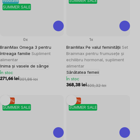
Noutate
SUMMER SALE
SUMMER SALE
0x
1x
BrainMax Omega 3 pentru
BrainMax Pe valul feminității
Set
întreaga familie
Supliment
Brainmax pentru frumusețe și
alimentar
echilibru hormonal, supliment
Inima și vasele de sânge
alimentar
Sănătatea femeii
În stoc
În stoc
271,66 lei
301,86 lei
368,38 lei
409,32 lei
–10 %
–10 %
SUMMER SALE
SUMMER SALE