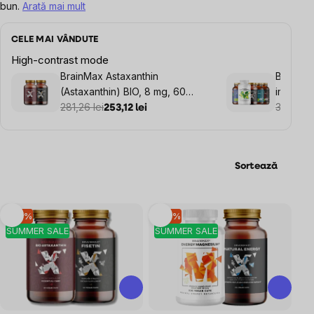
bun.
Arată mai mult
CELE MAI VÂNDUTE
High-contrast mode
BrainMax Astaxanthin
BrainMax
(Astaxanthin) BIO, 8 mg, 60
imunitat
capsule vegetale + BrainMax
281,26 lei
livrare g
372,48 l
253,12 lei
Fisetin 100 mg, 60 capsule
vegetale
Sortează
Listă
–10 %
–10 %
SUMMER SALE
SUMMER SALE
produse