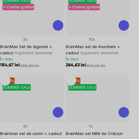
SUMMER SALE
SUMMER SALE
+ Cadou gratuit
+ Cadou gratuit
2x
10x
BrainMax Set de digestie +
BrainMax set de Imunitate +
cadou!
Supliment alimentar
cadou!
Supliment alimentar
În stoc
În stoc
184,67 lei
205,20 lei
264,63 lei
294,04 lei
–10 %
–10 %
SUMMER SALE
SUMMER SALE
4x
1x
Brainmax set de somn + cadou!
BrainMax set MINI de Crăciun