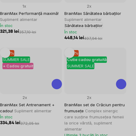
1x
2x
BrainMax Performanță maximă!
BrainMax Sănătatea bărbaților
Supliment alimentar
Supliment alimentar
În stoc
Sănătatea bărbaților
321,38 lei
357,10 lei
În stoc
448,14 lei
497,94 lei
–10 %
–10 %
SUMMER SALE
Cutie cadou gratuită
+ Cadou gratuit
SUMMER SALE
2x
2x
BrainMax Set Antrenament +
BrainMax set de Crăciun pentru
cadou!
Supliment alimentar
frumusețe
Complex sinergic
În stoc
care susține frumusețea femeii
la orice vârstă, supliment
334,84 lei
372,05 lei
alimentar
Ultimile 3 bucăți în stoc