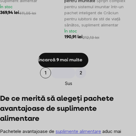
Supliment alimentar
pentru imunitate
Sprijin complex
În stoc
pentru sistemul imunitar într-un
pachet inteligent de Crăciun
369,94 lei
411,05 lei
pentru iubitorii de stil de viață
sănătos, supliment alimentar
În stoc
190,91 lei
212,13 lei
Controlul
Încarcă 9 mai multe
listărilor
Paginare
1
2
Sus
De ce merită să alegeți pachete
avantajoase de suplimente
alimentare
Pachetele avantajoase de
suplimente alimentare
aduc mai