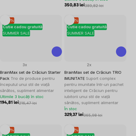
350,83 lei
389,82 lei
–10 %
–10 %
Cutie cadou gratuită
Cutie cadou gratuită
SUMMER SALE
SUMMER SALE
3x
2x
BrainMax set de Crăciun Starter
BrainMax set de Crăciun TRIO
Pack
Trio de produse pentru
IMUNITATE
Suport complex
începutul unui stil de viață
pentru imunitate într-un pachet
sănătos, supliment alimentar
inteligent de Crăciun pentru
Ultimile 3 bucăți în stoc
iubitorii unui stil de viață
sănătos, supliment alimentar
194,81 lei
216,47 lei
În stoc
329,37 lei
365,98 lei
–10 %
–10 %