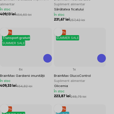
alimentar
Supliment alimentar
În stoc
Sănătatea ficatului
409,13 lei
454,60 lei
În stoc
231,67 lei
257,42 lei
–10 %
–10 %
Transport gratuit
SUMMER SALE
SUMMER SALE
6x
1x
BrainMax Gardienii imunității
BrainMax GlucoControl
În stoc
Supliment alimentar
Glicemia
409,33 lei
454,82 lei
În stoc
223,87 lei
248,75 lei
–10 %
–10 %