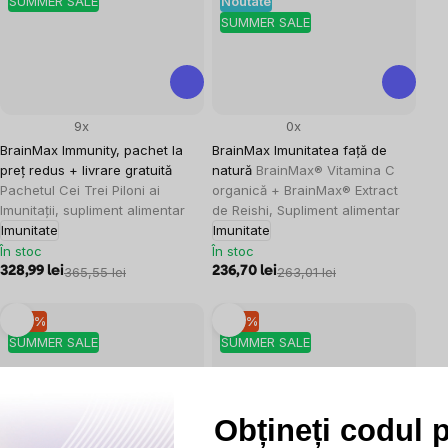
SUMMER SALE
Noutate
SUMMER SALE
9x
0x
BrainMax Immunity, pachet la
BrainMax Imunitatea față de
preț redus + livrare gratuită
natură
BrainMax® Vitamina C
Pachetul Cei Trei Piloni ai
organică + BrainMax® Extract
Imunitații, supliment alimentar
de Reishi, Supliment alimentar
Imunitate
Imunitate
În stoc
În stoc
328,99 lei
365,55 lei
236,70 lei
263,01 lei
–10 %
–10 %
SUMMER SALE
SUMMER SALE
Obțineți codul 