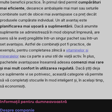
multe beneficii practice. În primul rând permit
cumpărături
mai eficiente
, deoarece ambalajele mai mari sau seturile
combinate sunt de obicei mai avantajoase ca preț decât
produsele cumpărate individual. Un alt avantaj este
planificarea mai ușoară a suplimentării
. Dacă anumite
suplimente se administrează în mod obișnuit împreună, are
sens să le aveți pregătite într-un singur pachet sau într-un
set avantajos. Astfel de combinații pot fi practice, de
exemplu, pentru completarea zilnică a
vitaminelor și
mineralelor
sau ca parte a unui stil de viață activ. În plus,
pachetele avantajoase înseamnă adesea
comenzi mai rare
și mai mult confort în utilizarea regulată
. Dacă știți deja
ce suplimente vi se potrivesc, această categorie vă permite
să vă completați stocurile în mod inteligent și, în același timp,
să economisiți.
Subsol
Informații pentru dumneavoastră
Despre companie