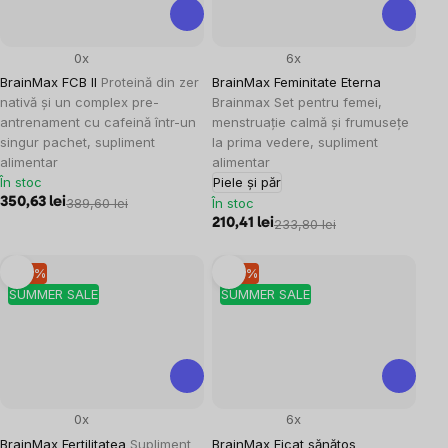
0x
6x
BrainMax FCB II
Proteină din zer
BrainMax Feminitate Eterna
nativă și un complex pre-
Brainmax Set pentru femei,
antrenament cu cafeină într-un
menstruație calmă și frumusețe
singur pachet, supliment
la prima vedere, supliment
alimentar
alimentar
În stoc
Piele și păr
350,63 lei
389,60 lei
În stoc
210,41 lei
233,80 lei
–10 %
–10 %
SUMMER SALE
SUMMER SALE
0x
6x
BrainMax Fertilitatea
Supliment
BrainMax Ficat sănătos