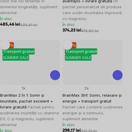
celor mai noi tendințe în
avantajos + livrare gratuită
Un
domeniul longevității, supliment
pachet personalizat de produse
alimentar
care susțin imunitatea împreună
În stoc
cu magneziu
În stoc
485,46 lei
539,41 lei
374,23 lei
415,82 lei
–10 %
–10 %
Transport gratuit
Transport gratuit
SUMMER SALE
SUMMER SALE
1x
2x
BrainMax 2 în 1: Somn și
BrainMax 3în1: Somn, relaxare și
imunitate, pachet excelent +
energie + transport gratuit
livrare gratuită
Pachet pentru
Pachet care combină susținerea
susținerea imunității cu vitamina
energiei și a somnului,
D3, C și magneziu, supliment
supliment alimentar
alimentar
În stoc
În stoc
298,17 lei
331,31 lei