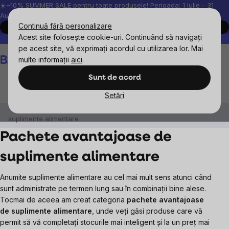
Treci
☀️−10% SUMMER SALE pentru toate produsele! Perioada: 1 Iulie - 31
August, 2026.
la
Continuă fără personalizare
Cumpără acum
conținut
Acest site folosește cookie-uri. Continuând să navigați
Peste 200.000 de recenzii verificate
Produsele noastre sunt testa
pe acest site, vă exprimați acordul cu utilizarea lor. Mai
Coş
multe informații
aici
.
de
cumpărături
Sunt de acord
Setări
Pachete avantajoase
Pachete avantajoase de
suplimente alimentare
Pachete avantajoase de
suplimente alimentare
Anumite suplimente alimentare au cel mai mult sens atunci când
sunt administrate pe termen lung sau în combinații bine alese.
Tocmai de aceea am creat categoria
pachete avantajoase
de suplimente alimentare
, unde veți găsi produse care vă
permit să vă completați stocurile mai inteligent și la un preț mai