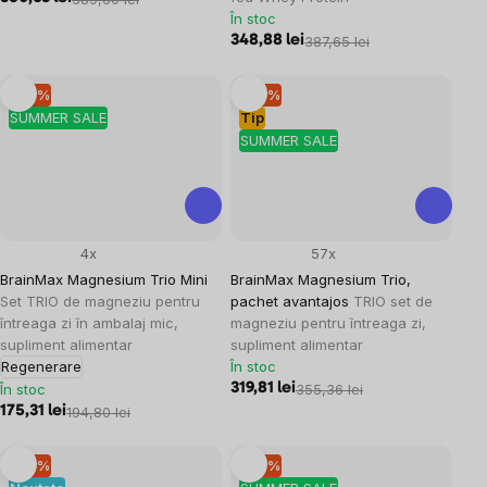
În stoc
348,88 lei
387,65 lei
–10 %
–10 %
SUMMER SALE
Tip
SUMMER SALE
4x
57x
BrainMax Magnesium Trio Mini
BrainMax Magnesium Trio,
Set TRIO de magneziu pentru
pachet avantajos
TRIO set de
întreaga zi în ambalaj mic,
magneziu pentru întreaga zi,
supliment alimentar
supliment alimentar
Regenerare
În stoc
În stoc
319,81 lei
355,36 lei
175,31 lei
194,80 lei
–10 %
–10 %