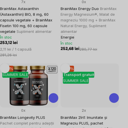
7x
0x
BrainMax Astaxanthin
BrainMax Energy Duo
BrainMax
(Astaxanthin) BIO, 8 mg, 60
Energy Magnesium®, Malat de
capsule vegetale + BrainMax
magneziu 1000 mg + BrainMax
Fisetin 100 mg, 60 capsule
Natural Energy, Supliment
vegetale
Supliment alimentar
alimentar
În stoc
Energie
253,12 lei
În stoc
Evaluare
2,11 lei / 1 capsulă
252,68 lei
280,77 lei
preţ:
281,26 lei
–10 %
–10 %
SUMMER SALE
Transport gratuit
SUMMER SALE
0x
2x
BrainMax Longevity PLUS
BrainMax 2în1: Imunitate și
Pachet complet pentru adepții
Magneziu PLUS, pachet