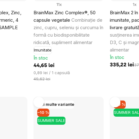
11x
1x
lex, Zinc,
BrainMax Zinc Complex®, 50
BrainMax 2 în
rmeric, 4
capsule vegetale
Combinație de
imunitate, pa
, SAMPLE
zinc, cupru, seleniu și curcuma în
livrare gratuit
formă cu biodisponibilitate
susținerea imu
ridicată, supliment alimentar
D3, C și magn
alimentar
Imunitate
În stoc
În stoc
335,22 lei
37
44,65 lei
Evaluare
0,89 lei / 1 capsulă
preţ:
49,62 lei
Mai multe variante
–10 %
–10 %
SUMMER SAL
SUMMER SALE