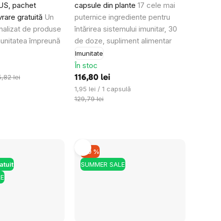
US, pachet
capsule din plante
17 cele mai
vrare gratuită
Un
puternice ingrediente pentru
alizat de produse
întărirea sistemului imunitar, 30
munitatea împreună
de doze, supliment alimentar
Imunitate
În stoc
,82 lei
116,80 lei
Evaluare
1,95 lei / 1 capsulă
preţ:
129,79 lei
–10 %
atuit
SUMMER SALE
E