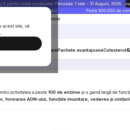
entru toate produsele! Perioada: 1 Iulie - 31 August, 2026.
Cu
astre sunt testate în laborator
Peste 900.000 de come
Blog
Favoritele mele
 acest site, vă
.
tăți
Suplimente alimentare
Pachete avantajoase
Colesterol

entru activitatea a peste
100 de enzime
și o gamă largă de funcți
r, formarea ADN-ului, funcțiile imunitare, vederea și simțuril