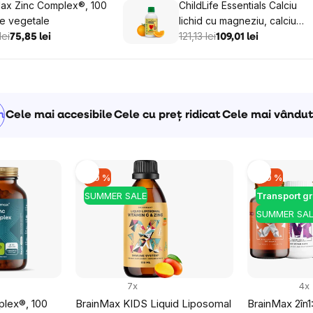
ax Zinc Complex®, 100
ChildLife Essentials Calciu
e vegetale
lichid cu magneziu, calciu
lei
lichid cu magneziu, portocală
121,13 lei
75,85 lei
109,01 lei
473 ml
m
Cele mai accesibile
Cele cu preț ridicat
Cele mai vându
–10 %
–10 %
SUMMER SALE
Transport gr
SUMMER SAL
7x
4x
lex®, 100
BrainMax KIDS Liquid Liposomal
BrainMax 2în1: