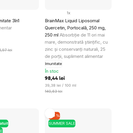
1x
itate 3în1
BrainMax Liquid Liposomal
mentar
Quercetin, Portocală, 250 mg,
250 ml
Absorbție de 11 ori mai
mare, demonstrată științific, cu
zinc și conservanți naturali, 25
,97 lei
de porții, supliment alimentar
×
Imunitate
În stoc
pentru
98,44 lei
Evaluare
39,38 lei / 100 ml
 lei
preţ:
140,63 lei
și vă vom
in prețul
lei.
–10 %
atuit
SUMMER SALE
E