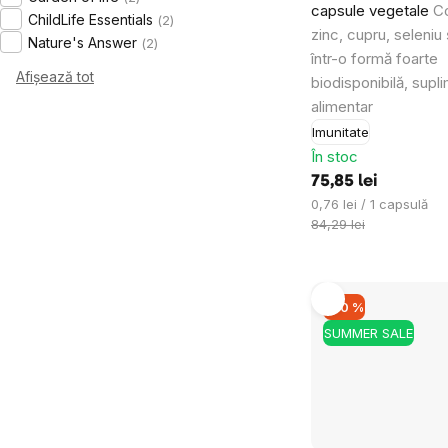
capsule vegetale
C
ChildLife Essentials
2
zinc, cupru, seleniu 
Nature's Answer
2
într-o formă foarte
Afișează tot
biodisponibilă, supl
alimentar
Imunitate
În stoc
75,85 lei
Evaluare
0,76 lei / 1 capsulă
preţ:
84,29 lei
–40 %
SUMMER SALE