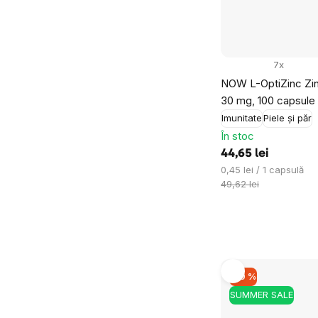
7x
NOW L-OptiZinc Zin
30 mg, 100 capsule
Imunitate
Piele și păr
În stoc
44,65 lei
Evaluare
0,45 lei / 1 capsulă
preţ:
49,62 lei
–10 %
SUMMER SALE