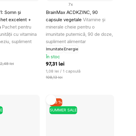
7x
 1: Somn și
BrainMax ACDKZINC, 90
chet excelent +
capsule vegetale
Vitamine și
ă
Pachet pentru
minerale cheie pentru o
nității cu vitamina
imunitate puternică, 90 de doze,
eziu, supliment
supliment alimentar
Imunitate
Energie
În stoc
2,48 lei
97,31 lei
Evaluare
1,08 lei / 1 capsulă
preţ:
108,13 lei
–30 %
E
SUMMER SALE