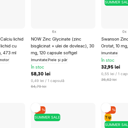
SUMMER SAL
6x
0x
Calciu lichid
NOW Zinc Glycinate (zinc
Swanson Zinc
lichid cu
bisglicinat + ulei de dovleac), 30
Orotat, 10 mg
, 473 ml
mg, 120 capsule softgel
Imunitate
În stoc
motor
Imunitate
Piele și păr
În stoc
32,95 lei
Evaluare
0,55 lei / 1 cap
58,30 lei
preţ:
36,62 lei
Evaluare
0,49 lei / 1 capsulă
preţ:
64,79 lei
–10 %
–10 %
SUMMER SALE
Tip
SUMMER SAL