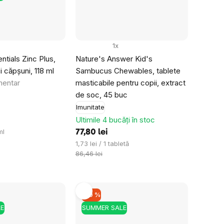
1x
ntials Zinc Plus,
Nature's Answer Kid's
 căpșuni, 118 ml
Sambucus Chewables, tablete
mentar
masticabile pentru copii, extract
de soc, 45 buc
Imunitate
Ultimile 4 bucăți în stoc
ml
77,80 lei
Evaluare
1,73 lei / 1 tabletă
preţ:
86,46 lei
–10 %
E
SUMMER SALE