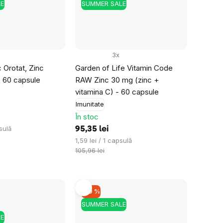
E
SUMMER SALE
3x
 Orotat, Zinc
Garden of Life Vitamin Code
, 60 capsule
RAW Zinc 30 mg (zinc +
vitamina C) - 60 capsule
Imunitate
În stoc
sulă
95,35 lei
Evaluare
1,59 lei / 1 capsulă
preţ:
105,96 lei
–10 %
SUMMER SALE
E