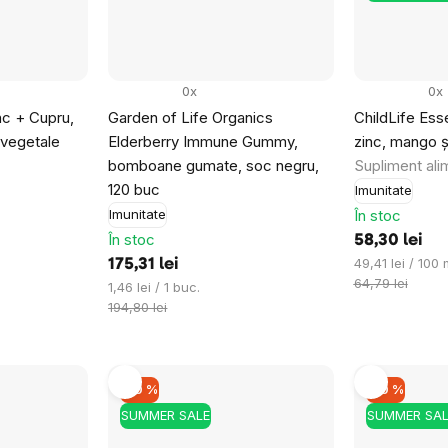
0x
0x
c + Cupru,
Garden of Life Organics
ChildLife Esse
 vegetale
Elderberry Immune Gummy,
zinc, mango și
bomboane gumate, soc negru,
Supliment ali
120 buc
Imunitate
În stoc
Imunitate
În stoc
58,30 lei
Evaluare
49,41 lei / 100 
175,31 lei
preţ:
64,79 lei
Evaluare
1,46 lei / 1 buc.
preţ:
194,80 lei
–10 %
–10 %
SUMMER SALE
SUMMER SAL