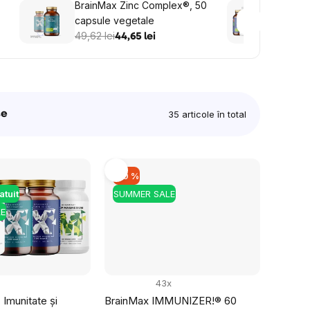
BrainMax Zinc Complex®, 50
BrainM
capsule vegetale
imuni
,
49,62 lei
livrar
372,48
44,65 lei
te
35
articole în total
–10 %
atuit
SUMMER SALE
E
43x
 Imunitate și
BrainMax IMMUNIZER!® 60