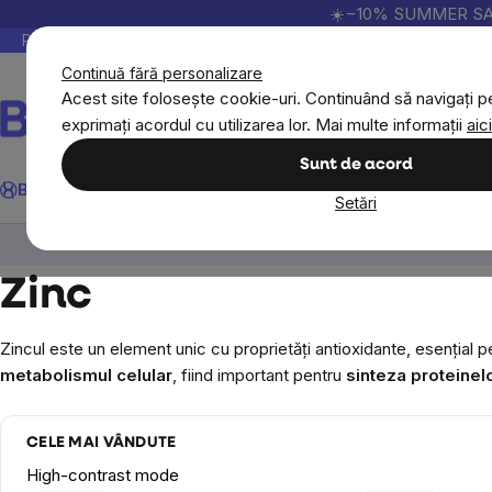
Treci
☀️−10% SUMMER SALE p
la
Peste 200.000 de recenzii verificate
Produsele no
conținut
Continuă fără personalizare
Acest site folosește cookie-uri. Continuând să navigați pe
exprimați acordul cu utilizarea lor. Mai multe informații
aici
Căutare
Sunt de acord
BrainMax
Sport
Imunitate
Femei
Bărbați
Copii
Obiective
Nou
Setări
Obiective
Imunitate
Zinc
Zinc
Zincul este un element unic cu proprietăți antioxidante, esențial p
metabolismul celular
, fiind important pentru
sinteza proteinelo
CELE MAI VÂNDUTE
High-contrast mode