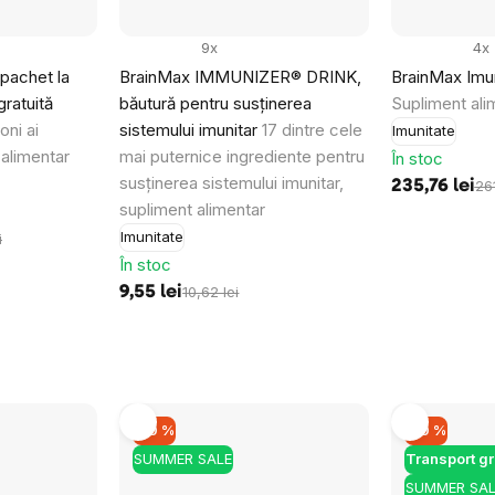
9x
4x
pachet la
BrainMax IMMUNIZER® DRINK,
BrainMax Imun
gratuită
băutură pentru susținerea
Supliment ali
oni ai
sistemului imunitar
17 dintre cele
Imunitate
 alimentar
mai puternice ingrediente pentru
În stoc
susținerea sistemului imunitar,
235,76 lei
261
supliment alimentar
Imunitate
i
În stoc
Obțineți codul 
9,55 lei
10,62 lei
o reducere de 20
Lăsați-ne adresa dvs. de e-mail 
răsplăti
cu o reducere de 20 lei
d
primei dvs. comenzi de peste 200 
–10 %
–10 %
SUMMER SALE
Transport gr
SUMMER SAL