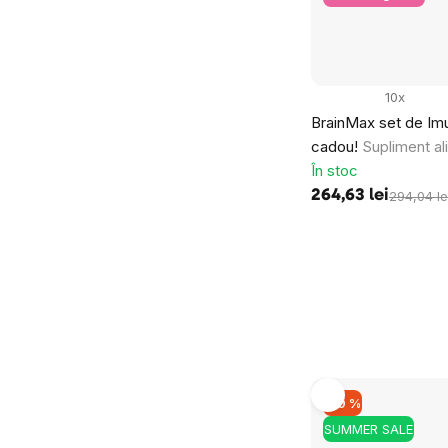
10x
BrainMax set de Imu
cadou!
Supliment al
În stoc
264,63 lei
294,04 le
–10 %
SUMMER SALE