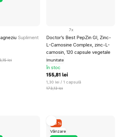
rd cu
prelucrarea
mirea
le.
7x
magneziu
Supliment
Doctor’s Best PepZin GI, Zinc-
L-Carnosine Complex, zinc-L-
carnosin, 120 capsule vegetale
,15 lei
Imunitate
În stoc
155,81 lei
Evaluare
1,30 lei / 1 capsulă
preţ:
173,13 lei
–10 %
Vânzare