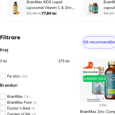
BrainMax KIDS Liquid
BrainM
Liposomal Vitamin C & Zinc,
capsul
mango, 150 ml
86,46 lei
84,29 
77,80 lei
Bară
Filtrare
Selectarea
Vă recomandă
laterală
produsului
Preţ
3
lei
375
lei
Listă
–10 %
produse
Bestseller
Pe stoc
35
SUMMER SALE
Branduri
BrainMax
14
BrainMax Pure
1
239x
Doctor's Best
1
BrainMax Zinc Comp
Garden of life
2