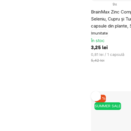
9x
BrainMax Zinc Comp
Seleniu, Cupru și Tu
capsule din plante
Imunitate
În stoc
3,25 lei
Evaluare
0,81 lei / 1 capsulă
preţ:
5,42 lei
–10 %
SUMMER SALE