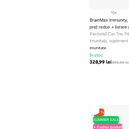
10x
BrainMax Immunity, 
preț redus + livrare 
Pachetul Cei Trei Pil
Imunitații, supliment
Imunitate
În stoc
328,99 lei
365,55 le
–10 %
SUMMER SALE
+ Cadou gratuit