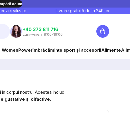
mpără acum
nzi realizate
Livrare gratuită de la
249
lei
Coş
+40 373 811 716
Luni-vineri: 8:00-16:00
de
cumpărături
 WomenPower
Îmbrăcăminte sport și accesorii
Alimente
Ali
i în corpul nostru.
Acestea includ
e gustative și olfactive.