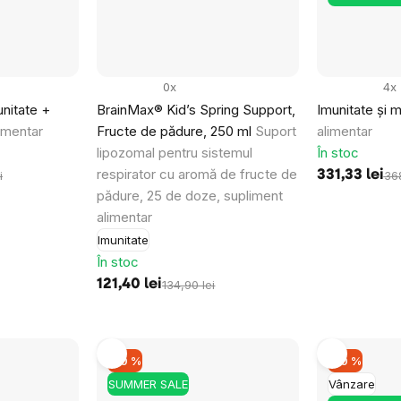
Obțineți reducerea
Prin trimiterea formularului, sunteți de aco
datelor dumneavoastră personale
și cu pri
buletinelor noastre informative inspiraționa
0x
4x
nitate +
BrainMax® Kid’s Spring Support,
Imunitate și 
imentar
Fructe de pădure, 250 ml
Suport
alimentar
lipozomal pentru sistemul
În stoc
respirator cu aromă de fructe de
331,33 lei
i
368
pădure, 25 de doze, supliment
alimentar
Imunitate
În stoc
121,40 lei
134,90 lei
–10 %
–10 %
SUMMER SALE
Vânzare