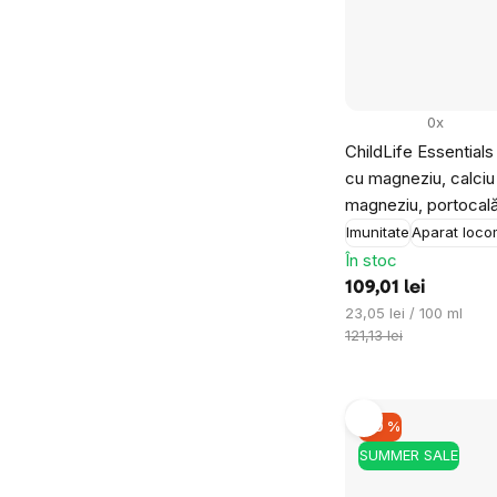
0x
ChildLife Essentials 
cu magneziu, calciu 
magneziu, portocală
Imunitate
Aparat loco
În stoc
109,01 lei
Evaluare
23,05 lei / 100 ml
preţ:
121,13 lei
–10 %
SUMMER SALE