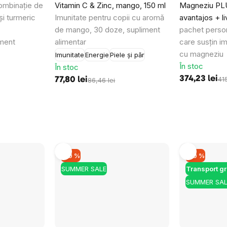
ombinație de
Vitamin C & Zinc, mango, 150 ml
Magneziu PL
și turmeric
Imunitate pentru copii cu aromă
avantajos + li
de mango, 30 doze, supliment
pachet person
iment
alimentar
care susțin i
cu magneziu
Imunitate
Energie
Piele și păr
În stoc
În stoc
374,23 lei
415
77,80 lei
86,46 lei
–10 %
–10 %
SUMMER SALE
Transport gr
SUMMER SAL