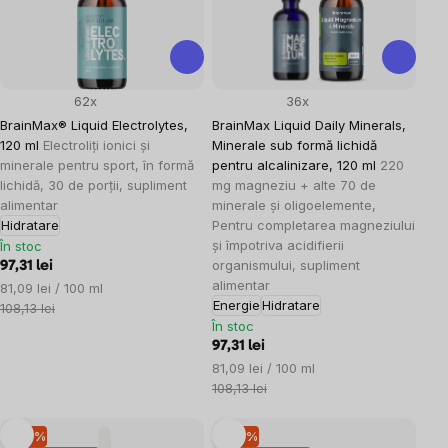
62x
36x
BrainMax® Liquid Electrolytes,
BrainMax Liquid Daily Minerals,
120 ml
Electroliți ionici și
Minerale sub formă lichidă
minerale pentru sport, în formă
pentru alcalinizare, 120 ml
220
lichidă, 30 de porții, supliment
mg magneziu + alte 70 de
alimentar
minerale și oligoelemente,
Hidratare
Pentru completarea magneziului
și împotriva acidifierii
În stoc
organismului, supliment
97,31 lei
alimentar
Evaluare
81,09 lei / 100 ml
Energie
Hidratare
preţ:
108,13 lei
În stoc
97,31 lei
Evaluare
81,09 lei / 100 ml
preţ:
108,13 lei
–10 %
–10 %