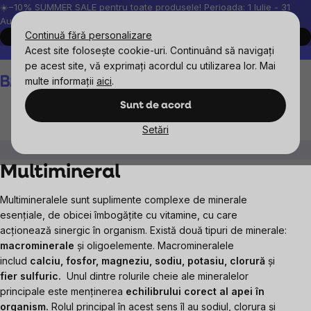
Treci
☀️−10% SUMMER SALE pentru toate produsele! Perioada: 1 Iulie - 31
August, 2026.
la
Continuă fără personalizare
Cumpără acum
conținut
Acest site folosește cookie-uri. Continuând să navigați
Peste 200.000 de recenzii verificate
Produsele noastre sunt testa
pe acest site, vă exprimați acordul cu utilizarea lor. Mai
Coş
multe informații
aici
.
de
cumpărături
Sunt de acord
Setări
Suplimente alimentare
Minerale
Multimineral
Multimineral
Multimineralele sunt suplimente complexe de minerale
esențiale, de obicei îmbogățite cu vitamine, cu care
acționează sinergic în organism.
Există două tipuri de minerale:
macrominerale
și oligoelemente. Macromineralele
includ
calciu, fosfor, magneziu, sodiu, potasiu
, clorură
și
fier sulfuric.
Unul dintre rolurile cheie ale mineralelor
principale este menținerea
echilibrului corect al apei în
organism.
Rolul principal în acest sens îl au sodiul, clorura și