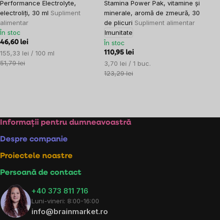
Performance Electrolyte,
Stamina Power Pak, vitamine și
electroliți, 30 ml
Supliment
minerale, aromă de zmeură, 30
alimentar
de plicuri
Supliment alimentar
În stoc
Imunitate
46,60 lei
În stoc
Evaluare
155,33 lei / 100 ml
110,95 lei
preţ:
51,79 lei
Evaluare
3,70 lei / 1 buc.
preţ:
123,29 lei
Controlul
listărilor
Subsol
Informații pentru dumneavoastră
Despre companie
Proiectele noastre
Persoană de contact
+40 373 811 716
Luni-vineri: 8:00-16:00
info@brainmarket.ro