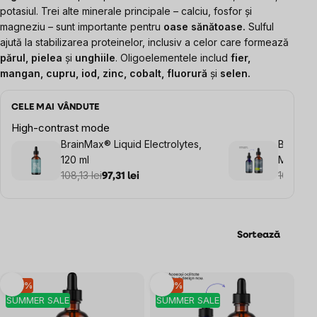
potasiul. Trei alte minerale principale – calciu, fosfor și
magneziu – sunt importante pentru
oase sănătoase.
Sulful
ajută la stabilizarea proteinelor, inclusiv a celor care formează
părul, pielea
și
unghiile
. Oligoelementele includ
fier
,
mangan, cupru, iod, zinc, cobalt, fluorură
și
selen.
CELE MAI VÂNDUTE
High-contrast mode
BrainMax® Liquid Electrolytes,
BrainMax
120 ml
Minerale
108,13 lei
pentru a
108,13 le
97,31 lei
Sortează
Listă
–10 %
–10 %
SUMMER SALE
SUMMER SALE
produse