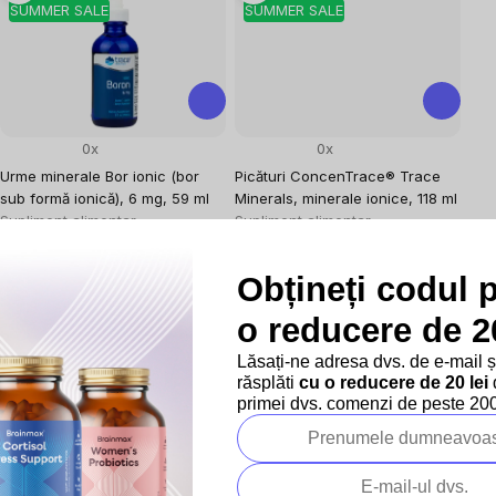
SUMMER SALE
SUMMER SALE
0x
0x
Urme minerale Bor ionic (bor
Picături ConcenTrace® Trace
sub formă ionică), 6 mg, 59 ml
Minerals, minerale ionice, 118 ml
Supliment alimentar
Supliment alimentar
Ultimile 3 bucăți în stoc
Aparat locomotor
93,40 lei
În stoc
Obțineți codul 
Evaluare
158,31 lei / 100 ml
146,06 lei
preţ:
103,79 lei
Evaluare
123,78 lei / 100 ml
o reducere de 20
preţ:
162,30 lei
Lăsați-ne adresa dvs. de e-mail 
răsplăti
cu o reducere de 20 lei
d
–10 %
–10 %
primei dvs. comenzi de peste 200 
Vânzare
SUMMER SALE
SUMMER SALE