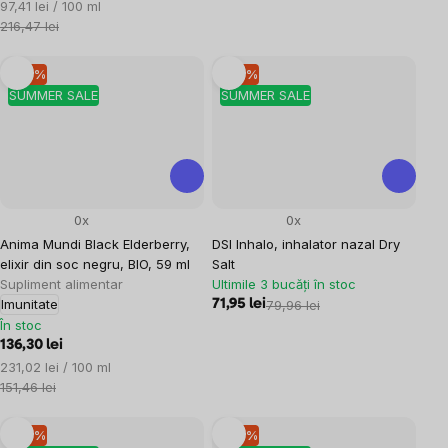
Evaluare
97,41 lei / 100 ml
preţ:
216,47 lei
–10 %
–10 %
SUMMER SALE
SUMMER SALE
0x
0x
Anima Mundi Black Elderberry,
DSI Inhalo, inhalator nazal Dry
elixir din soc negru, BIO, 59 ml
Salt
Supliment alimentar
Ultimile 3 bucăți în stoc
Imunitate
71,95 lei
79,96 lei
În stoc
136,30 lei
Evaluare
231,02 lei / 100 ml
preţ:
151,46 lei
–10 %
–10 %