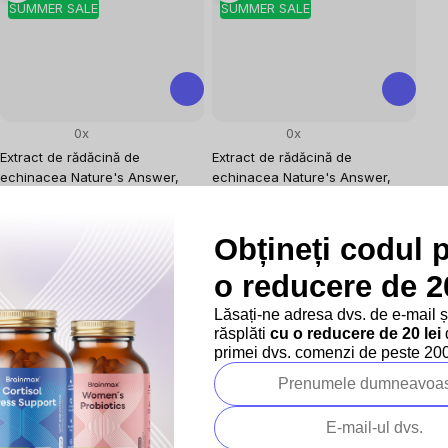
SUMMER SALE
SUMMER SALE
0x
0x
Extract de rădăcină de
Extract de rădăcină de
echinacea Nature's Answer,
echinacea Nature's Answer,
1000 mg, 30 ml
1000 mg, 60 ml
În stoc
Imunitate
71,95 lei
În stoc
Obțineți codul 
Evaluare
239,83 lei / 100 ml
116,80 lei
o reducere de 20
preţ:
79,96 lei
Evaluare
194,67 lei / 100 ml
preţ:
129,79 lei
Lăsați-ne adresa dvs. de e-mail 
răsplăti
cu o reducere de 20 lei
d
–10 %
–10 %
primei dvs. comenzi de peste 200 
SUMMER SALE
SUMMER SALE