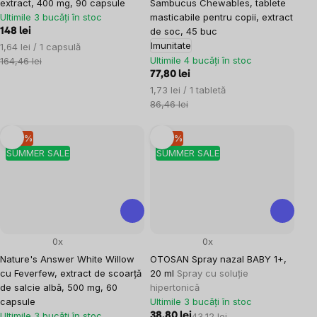
extract, 400 mg, 90 capsule
Sambucus Chewables, tablete
Ultimile 3 bucăți în stoc
masticabile pentru copii, extract
de soc, 45 buc
148 lei
Imunitate
Evaluare
1,64 lei / 1 capsulă
preţ:
Ultimile 4 bucăți în stoc
164,46 lei
77,80 lei
Evaluare
1,73 lei / 1 tabletă
preţ:
86,46 lei
–10 %
–10 %
SUMMER SALE
SUMMER SALE
0x
0x
Nature's Answer White Willow
OTOSAN Spray nazal BABY 1+,
cu Feverfew, extract de scoarță
20 ml
Spray cu soluție
de salcie albă, 500 mg, 60
hipertonică
capsule
Ultimile 3 bucăți în stoc
Ultimile 3 bucăți în stoc
38,80 lei
43,12 lei