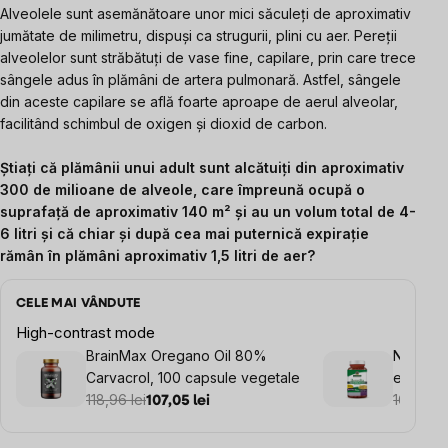
Alveolele sunt asemănătoare unor mici săculeți de aproximativ
jumătate de milimetru, dispuși ca strugurii, plini cu aer. Pereții
alveolelor sunt străbătuți de vase fine, capilare, prin care trece
sângele adus în plămâni de artera pulmonară. Astfel, sângele
din aceste capilare se află foarte aproape de aerul alveolar,
facilitând schimbul de oxigen și dioxid de carbon.
Știați că plămânii unui adult sunt alcătuiți din aproximativ
300 de milioane de alveole, care împreună ocupă o
suprafață de aproximativ 140 m² și au un volum total de 4-
6 litri și că chiar și
după cea mai puternică expirație
rămân în plămâni aproximativ 1,5 litri de aer?
CELE MAI VÂNDUTE
High-contrast mode
BrainMax Oregano Oil 80%
Nature'
Carvacrol, 100 capsule vegetale
extract
118,96 lei
164,46 l
107,05 lei