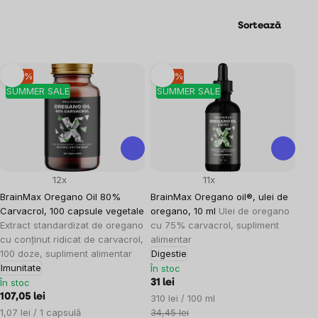
Sortează
Listă
–10 %
–10 %
SUMMER SALE
SUMMER SALE
produse
12x
11x
BrainMax Oregano Oil 80%
BrainMax Oregano oil®, ulei de
Carvacrol, 100 capsule vegetale
oregano, 10 ml
Ulei de oregano
Extract standardizat de oregano
cu 75% carvacrol, supliment
cu conținut ridicat de carvacrol,
alimentar
100 doze, supliment alimentar
Digestie
Imunitate
În stoc
În stoc
31 lei
107,05 lei
Evaluare
310 lei / 100 ml
Evaluare
preţ:
1,07 lei / 1 capsulă
34,45 lei