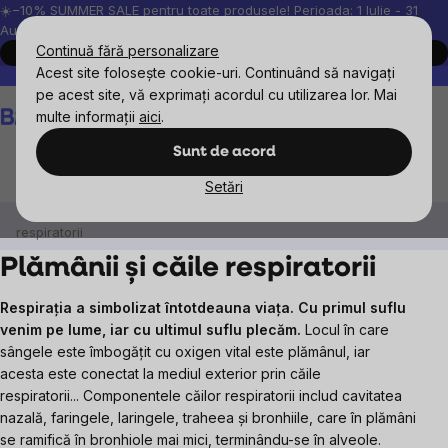
Treci
☀️−10% SUMMER SALE pentru toate produsele! Perioada: 1 Iulie - 31
August, 2026.
la
Continuă fără personalizare
Cumpără acum
conținut
Acest site folosește cookie-uri. Continuând să navigați
Peste 200.000 de recenzii verificate
Produsele noastre sunt testa
pe acest site, vă exprimați acordul cu utilizarea lor. Mai
Coş
multe informații
aici
.
de
cumpărături
Sunt de acord
Setări
Obiective
Părți ale corpului (organe)
Plămânii și căile
respiratorii
Plămânii și căile respiratorii
Respirația a simbolizat întotdeauna viața. Cu primul suflu
venim pe lume, iar cu ultimul suflu plecăm.
Locul în care
sângele este îmbogățit cu oxigen vital este plămânul, iar
acesta este conectat la mediul exterior prin căile
respiratorii...
Componentele căilor respiratorii includ cavitatea
nazală, faringele, laringele, traheea și bronhiile, care în plămâni
se ramifică în bronhiole mai mici, terminându-se în alveole.