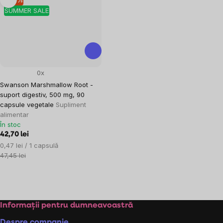
SUMMER SALE
0x
Swanson Marshmallow Root -
suport digestiv, 500 mg, 90
capsule vegetale
Supliment
alimentar
În stoc
42,70 lei
Evaluare
0,47 lei / 1 capsulă
preţ:
47,45 lei
Controlul
listărilor
Subsol
Informații pentru dumneavoastră
Despre companie