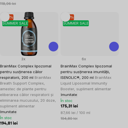
preţ:
118,96 lei
–10 %
–10 %
SUMMER SALE
SUMMER SALE
3x
6x
BrainMax Complex lipozomal
BrainMax Complex lipozomal
pentru susținerea căilor
pentru susținerea imunității,
respiratorii, 200 ml
BrainMax
ISENOLIC®, 200 ml
BrainMax
Breath Support Complex,
Liquid Liposomal Immunity
amestec de plante pentru
Booster, supliment alimentar
eliberarea căilor respiratorii și
Imunitate
eliminarea mucusului, 20 doze,
În stoc
supliment alimentar
175,31 lei
Imunitate
Evaluare
87,66 lei / 100 ml
În stoc
preţ:
194,80 lei
194,81 lei