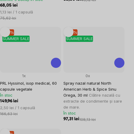
68,05 lei
Evaluare
1,13 lei / 1 capsulă
preţ:
75,62 lei
–10 %
–10 %
SUMMER SALE
SUMMER SALE
1x
0x
PRL Hyssinol, isop medical, 60
Spray nazal natural North
capsule vegetale
American Herb & Spice Sinu
În stoc
Orega, 30 ml
Clătire nazală cu
extracte de condimente și sare
149,96 lei
de mare.
Evaluare
2,50 lei / 1 capsulă
În stoc
preţ:
166,63 lei
97,31 lei
108,13 lei
–10 %