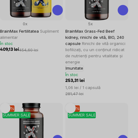
0x
5x
BrainMax Fertilitatea
Supliment
BrainMax Grass-Fed Beef
alimentar
kidney, rinichi de vită, BIO, 240
În stoc
capsule
Rinichi de vită organici
liofilizați, cu un conținut ridicat
409,13 lei
454,60 lei
de nutrienți pentru vitalitate și
energie
Imunitate
În stoc
253,31 lei
Evaluare
1,06 lei / 1 capsulă
preţ:
281,47 lei
–10 %
–10 %
SUMMER SALE
SUMMER SALE