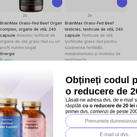
2x
2x
BrainMax Grass-Fed Beef Organ
BrainMax Grass-Fed Beef
complex, organe de vită, 240
testicles, testicule de vită, 240
capsule
Amestec liofilizat de
capsule
Testicule de vită
organe de vită grass-fed cu un
lyofilizate grass-fed pentru
profil nutritiv bogat
susținerea fertilității,
Energie
metabolismului și nivelului de
test0ster0n
În stoc
Fertilitatea
253,31 lei
În stoc
Evaluare
1,06 lei / 1 capsulă
Obțineți codul 
preţ:
292,32 lei
281,47 lei
Evaluare
1,22 lei / 1 capsulă
o reducere de 20
preţ:
324,81 lei
Lăsați-ne adresa dvs. de e-mail 
răsplăti
cu o reducere de 20 lei
d
–10 %
–10 %
primei dvs. comenzi de peste 200 
SUMMER SALE
SUMMER SALE