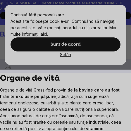
Treci
☀️−10% SUMMER SALE pentru toate produsele! Perioada: 1 Iulie - 31
August, 2026.
la
Continuă fără personalizare
Cumpără acum
conținut
Acest site folosește cookie-uri. Continuând să navigați
Peste 200.000 de recenzii verificate
Produsele noastre sunt testa
pe acest site, vă exprimați acordul cu utilizarea lor. Mai
Coş
multe informații
aici
.
de
cumpărături
Sunt de acord
Setări
BrainMax
BrainMax suplimente nutritive
Organe de
vită
Organe de vită
Organele de vită Grass-fed provin
de la bovine care au fost
hrănite exclusiv pe pășune
, adică, așa cum sugerează
termenul englezesc, cu iarbă și alte plante care cresc liber,
ceea ce asigură o calitate și o valoare nutrițională superioară.
Acest mod natural de creștere înseamnă, de asemenea, că
vacile nu au fost hrănite cu cereale sau furaje industriale, ceea
ce se reflectă pozitiv asupra conținutului de
vitamine