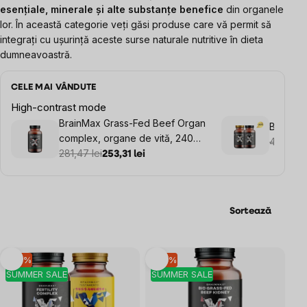
esențiale, minerale și alte substanțe benefice
din organele
lor. În această categorie veți găsi produse care vă permit să
integrați cu ușurință aceste surse naturale nutritive în dieta
dumneavoastră.
CELE MAI VÂNDUTE
High-contrast mode
BrainMax Grass-Fed Beef Organ
BrainMa
complex, organe de vită, 240
497,94 l
capsule
281,47 lei
253,31 lei
Sortează
Listă
–10 %
–10 %
SUMMER SALE
SUMMER SALE
produse