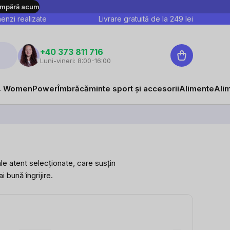
mpără acum
nzi realizate
Livrare gratuită de la
249
lei
Coş
+40 373 811 716
Luni-vineri: 8:00-16:00
de
cumpărături
 WomenPower
Îmbrăcăminte sport și accesorii
Alimente
Ali
le atent selecționate, care susțin
i bună îngrijire.