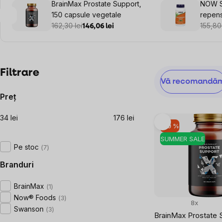
BrainMax Prostate Support,
NOW S
150 capsule vegetale
repens
162,30 lei
capsul
155,80 
146,06 lei
Bară
Filtrare
Selectarea
Vă recomandă
laterală
produsului
Preţ
34
lei
176
lei
Listă
–10 %
produse
SUMMER SALE
Pe stoc
7
Branduri
BrainMax
1
Now® Foods
3
8x
Swanson
3
BrainMax Prostate 