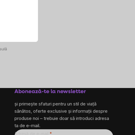
 Palmetto
eper), 540 mg, 100
aților
sulă
Abonează-te la newsletter
și primește sfaturi pentru un stil de viață
sănătos, oferte exclusive și informații despre
produse noi – trebuie doar să introduci adresa
ta de e-mail.
Adresă de e-mail