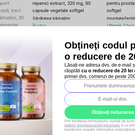
uport
repens) extract, 320 mg, 90
pentru prosta
tată, tract
capsule vegetale softgel
softgel
ărbaților, 30
Sănătatea bărbaților
Imunitate
Fertil
alimentar
În stoc
Ultimile 2 buc
ărbaților
140,21 lei
107,05 lei
Evaluare
Evaluare
1,56 lei / 1 capsulă
1,19 lei / 1 caps
Obțineți codul 
preţ:
preţ:
155,80 lei
118,96 lei
o reducere de 20
Lăsați-ne adresa dvs. de e-mail 
răsplăti
cu o reducere de 20 lei
d
primei dvs. comenzi de peste 200 
–10 %
–10 %
urinar
SUMMER SALE
Tip
SUMMER SAL
Obțineți reducerea
Prin trimiterea formularului, sunteți de aco
datelor dumneavoastră personale
și cu pri
buletinelor noastre informative inspiraționa
5x
3x