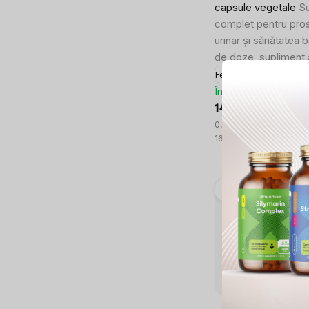
capsule vegetale
S
complet pentru pros
urinar și sănătatea b
de doze, supliment 
Fertilitatea
Sănătatea b
În stoc
146,06 lei
Evaluare
0,97 lei / 1 capsulă
preţ:
162,30 lei
–10 %
Sănătatea tractului 
SUMMER SALE
2x