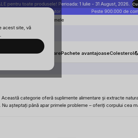
entru toate produsele! Perioada: 1 Iulie - 31 August, 2026.
Cu
astre sunt testate în laborator
Peste 900.000 de come
Blog
Favoritele mele
 acest site, vă
.
tăți
Suplimente alimentare
Pachete avantajoase
Colesterol

. Această categorie oferă suplimente alimentare și extracte natura
. Nu așteptați până apar primele probleme – oferiți corpului cea ma