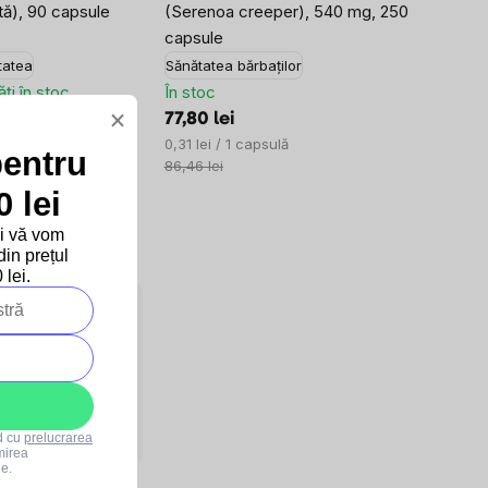
tă), 90 capsule
(Serenoa creeper), 540 mg, 250
capsule
itatea
Sănătatea bărbaților
ăți în stoc
În stoc
×
77,80 lei
Evaluare
ulă
0,31 lei / 1 capsulă
pentru
preţ:
86,46 lei
 lei
și vă vom
in prețul
lei.
E
rd cu
prelucrarea
mirea
le.