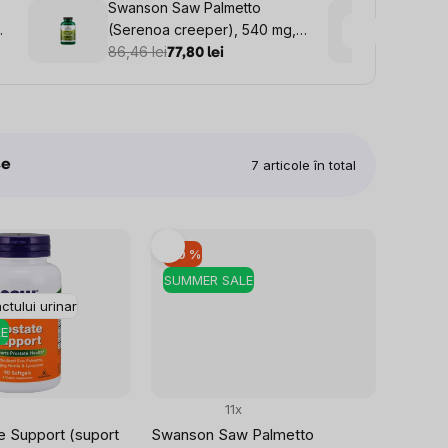
Swanson Saw Palmetto
NOW P
(Serenoa creeper), 540 mg,
Stren
250 capsule
86,46 lei
prosta
194,80
77,80 lei
te
7
articole în total
–10 %
SUMMER SALE
ctului urinar
E
11x
 Support (suport
Swanson Saw Palmetto