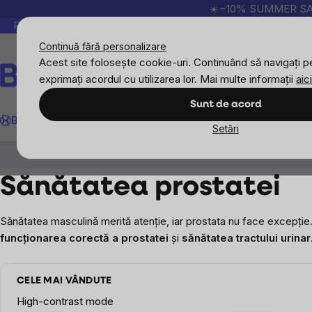
Treci
☀️−10% SUMMER SALE p
la
Peste 200.000 de recenzii verificate
Produsele no
conținut
Continuă fără personalizare
Acest site folosește cookie-uri. Continuând să navigați pe
exprimați acordul cu utilizarea lor. Mai multe informații
aici
Căutare
Sunt de acord
BrainMax
Sport
Imunitate
Femei
Bărbați
Copii
Obiective
Nou
Setări
Bărbați
Sănătatea prostatei
Sănătatea prostatei
Sănătatea masculină merită atenție, iar prostata nu face excepție
funcționarea corectă a prostatei
și
sănătatea tractului urinar
CELE MAI VÂNDUTE
High-contrast mode