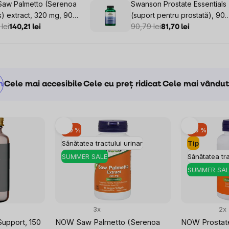
aw Palmetto (Serenoa
Swanson Prostate Essentials
) extract, 320 mg, 90
(suport pentru prostată), 90
e vegetale softgel
lei
capsule din plante
90,79 lei
140,21 lei
81,70 lei
m
Cele mai accesibile
Cele cu preț ridicat
Cele mai vându
–10 %
–10 %
Sănătatea tractului urinar
Tip
SUMMER SALE
Sănătatea tra
SUMMER SAL
3x
2x
Support, 150
NOW Saw Palmetto (Serenoa
NOW Prostate