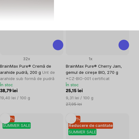
Reducere de cantitate
–10 %
SUMMER SALE
SUMMER SALE
32x
1x
BrainMax Pure® Cremă de
BrainMax Pure® Cherry Jam,
arahide pudră, 200 g
Unt de
gemul de cireșe BIO, 270 g
arahide sub formă de pudră
*CZ-BIO-001 certificat
În stoc
În stoc
38,79 lei
25,15 lei
Evaluare
Evaluare
19,40 lei / 100 g
9,31 lei / 100 g
preţ:
preţ:
27,95 lei
–10 %
–10 %
SUMMER SALE
Reducere de cantitate
SUMMER SALE