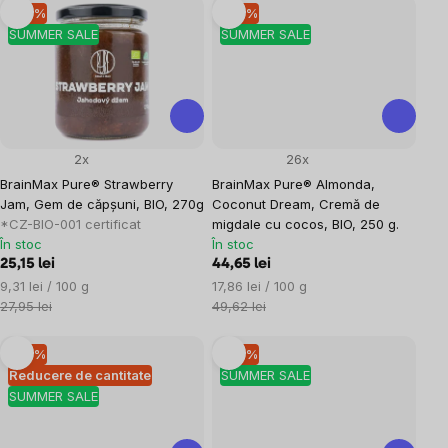
–10 %
–10 %
SUMMER SALE
SUMMER SALE
2x
26x
BrainMax Pure® Strawberry
BrainMax Pure® Almonda,
Jam, Gem de căpșuni, BIO, 270g
Coconut Dream, Cremă de
*CZ-BIO-001 certificat
migdale cu cocos, BIO, 250 g.
În stoc
În stoc
25,15 lei
44,65 lei
Evaluare
Evaluare
9,31 lei / 100 g
17,86 lei / 100 g
preţ:
preţ:
27,95 lei
49,62 lei
–10 %
–10 %
Reducere de cantitate
SUMMER SALE
SUMMER SALE