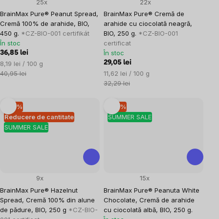
25x
22x
BrainMax Pure® Peanut Spread,
BrainMax Pure® Cremă de
Cremă 100% de arahide, BIO,
arahide cu ciocolată neagră,
450 g.
*CZ-BIO-001 certifikát
BIO, 250 g.
*CZ-BIO-001
În stoc
certificat
În stoc
36,85 lei
Evaluare
29,05 lei
8,19 lei / 100 g
preţ:
Evaluare
40,95 lei
11,62 lei / 100 g
preţ:
32,29 lei
–10 %
–10 %
Reducere de cantitate
SUMMER SALE
SUMMER SALE
9x
15x
BrainMax Pure® Hazelnut
BrainMax Pure® Peanuta White
Spread, Cremă 100% din alune
Chocolate, Cremă de arahide
de pădure, BIO, 250 g
*CZ-BIO-
cu ciocolată albă, BIO, 250 g.