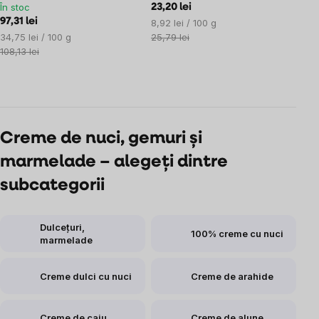
În stoc
23,20 lei
97,31 lei
Evaluare
8,92 lei / 100 g
Evaluare
preţ:
34,75 lei / 100 g
25,79 lei
preţ:
108,13 lei
Controlul
listărilor
Creme de nuci, gemuri și
marmelade – alegeți dintre
subcategorii
Dulcețuri,
100% creme cu nuci
marmelade
Creme dulci cu nuci
Creme de arahide
Creme de caju
Creme de alune