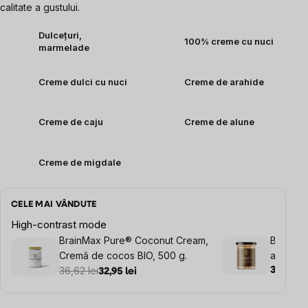
calitate a gustului.
Dulcețuri,
100% creme cu nuci
marmelade
Creme dulci cu nuci
Creme de arahide
Creme de caju
Creme de alune
Creme de migdale
CELE MAI VÂNDUTE
High-contrast mode
BrainMax Pure® Coconut Cream,
BrainMa
Cremă de cocos BIO, 500 g.
arahide
36,62 lei
38,79 le
32,95 lei