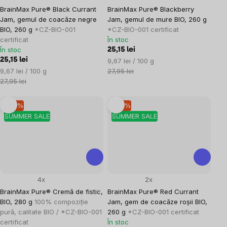
BrainMax Pure® Black Currant
BrainMax Pure® Blackberry
Jam, gemul de coacăze negre
Jam, gemul de mure BIO, 260 g
BIO, 260 g
*CZ-BIO-001
*CZ-BIO-001 certificat
certificat
În stoc
În stoc
25,15 lei
25,15 lei
Evaluare
9,67 lei / 100 g
Evaluare
preţ:
9,67 lei / 100 g
27,95 lei
preţ:
27,95 lei
–10 %
–10 %
SUMMER SALE
SUMMER SALE
4x
2x
BrainMax Pure® Cremă de fistic,
BrainMax Pure® Red Currant
BIO, 280 g
100% compoziție
Jam, gem de coacăze roșii BIO,
pură, calitate BIO / *CZ-BIO-001
260 g
*CZ-BIO-001 certificat
certificat
În stoc