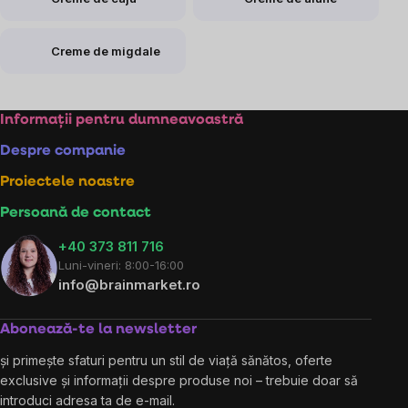
Creme de migdale
Subsol
Informații pentru dumneavoastră
Despre companie
Proiectele noastre
Persoană de contact
+40 373 811 716
Luni-vineri: 8:00-16:00
info@brainmarket.ro
Abonează-te la newsletter
și primește sfaturi pentru un stil de viață sănătos, oferte
exclusive și informații despre produse noi – trebuie doar să
introduci adresa ta de e-mail.