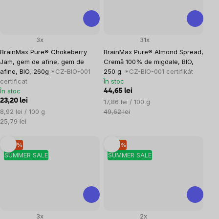
3x
31x
BrainMax Pure® Chokeberry
BrainMax Pure® Almond Spread,
Jam, gem de afine, gem de
Cremă 100% de migdale, BIO,
afine, BIO, 260g
*CZ-BIO-001
250 g.
*CZ-BIO-001 certifikát
certificat
În stoc
În stoc
44,65 lei
23,20 lei
Evaluare
17,86 lei / 100 g
Evaluare
preţ:
8,92 lei / 100 g
49,62 lei
preţ:
25,79 lei
–10 %
–10 %
SUMMER SALE
SUMMER SALE
3x
2x