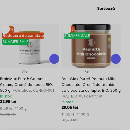
Sortează
Listă
–10 %
–10 %
Reducere de cantitate
SUMMER SALE
produse
SUMMER SALE
21x
16x
BrainMax Pure® Coconut
BrainMax Pure® Peanuta Milk
Cream, Cremă de cocos BIO,
Chocolate, Cremă de arahide
500 g.
*Certificat CZ-BIO-001
cu ciocolată cu lapte, BIO, 250 g
În stoc
*CZ-BIO-001 certificat
În stoc
32,95 lei
Evaluare
29,05 lei
6,59 lei / 100 g
preţ:
Evaluare
36,62 lei
11,62 lei / 100 g
preţ:
32,29 lei