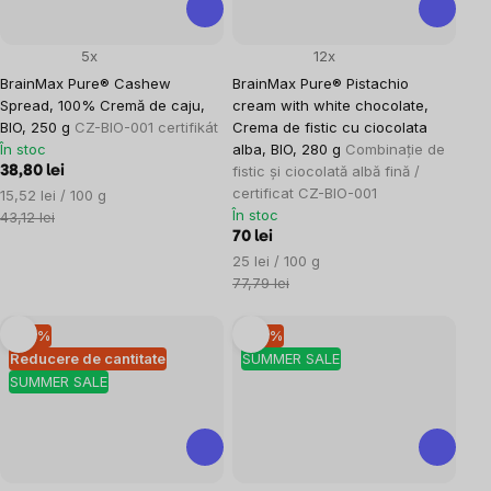
5x
12x
BrainMax Pure® Cashew
BrainMax Pure® Pistachio
Spread, 100% Cremă de caju,
cream with white chocolate,
BIO, 250 g
CZ-BIO-001 certifikát
Crema de fistic cu ciocolata
În stoc
alba, BIO, 280 g
Combinație de
fistic și ciocolată albă fină /
38,80 lei
certificat CZ-BIO-001
Evaluare
15,52 lei / 100 g
În stoc
preţ:
43,12 lei
70 lei
Evaluare
25 lei / 100 g
preţ:
77,79 lei
–10 %
–10 %
Reducere de cantitate
SUMMER SALE
SUMMER SALE