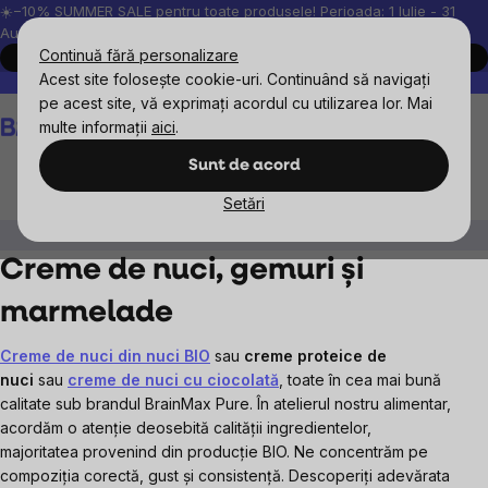
Treci
☀️−10% SUMMER SALE pentru toate produsele! Perioada: 1 Iulie - 31
August, 2026.
la
Continuă fără personalizare
Cumpără acum
conținut
Acest site folosește cookie-uri. Continuând să navigați
Peste 200.000 de recenzii verificate
Produsele noastre sunt testa
pe acest site, vă exprimați acordul cu utilizarea lor. Mai
Coş
multe informații
aici
.
de
cumpărături
Sunt de acord
Setări
Alimente
Creme de nuci, gemuri și marmelade
Creme de nuci, gemuri și
marmelade
Creme de nuci din nuci BIO
sau
creme proteice de
nuci
sau
creme de nuci cu ciocolată
, toate în cea mai bună
calitate sub brandul BrainMax Pure. În atelierul nostru alimentar,
acordăm o atenție deosebită calității ingredientelor,
majoritatea provenind din producție BIO. Ne concentrăm pe
compoziția corectă, gust și consistență. Descoperiți adevărata