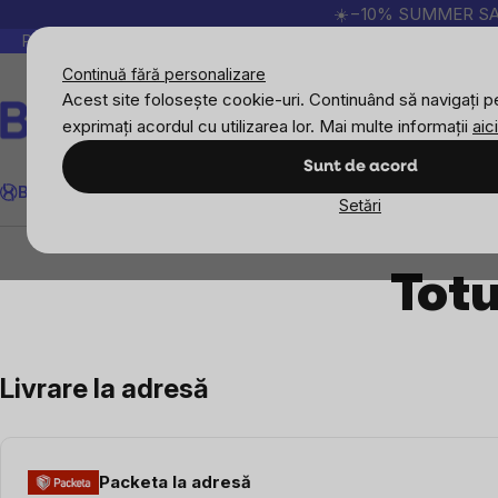
Treci
☀️−10% SUMMER SALE p
la
Peste 200.000 de recenzii verificate
Produsele no
conținut
Continuă fără personalizare
Acest site folosește cookie-uri. Continuând să navigați pe
exprimați acordul cu utilizarea lor. Mai multe informații
aici
Căutare
Sunt de acord
BrainMax
Sport
Imunitate
Femei
Bărbați
Copii
Obiective
Nou
Setări
Totul despre cumpărături
Totu
Livrare la adresă
Packeta la adresă