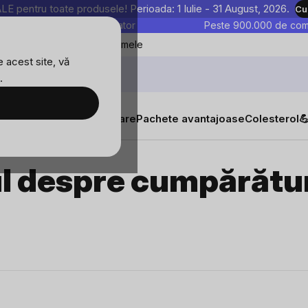
entru toate produsele! Perioada: 1 Iulie - 31 August, 2026.
Cu
astre sunt testate în laborator
Peste 900.000 de come
Blog
Favoritele mele
 acest site, vă
.
tăți
Suplimente alimentare
Pachete avantajoase
Colesterol

l despre cumpărătu