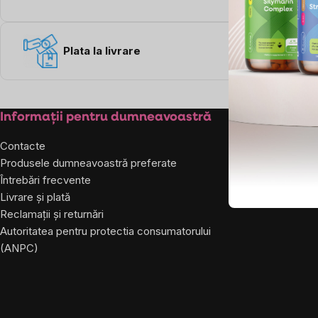
Plata la livrare
Subsol
Informații pentru dumneavoastră
Despre co
Contacte
Despre noi
Produsele dumneavoastră preferate
Întrebări frecvente
Livrare și plată
Reclamații și returnări
Autoritatea pentru protectia consumatorului
(ANPC)