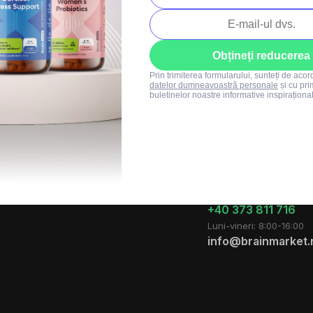
Obțineți reducerea
Prin trimiterea formularului, sunteți de aco
datelor dumneavoastră personale
și cu pri
buletinelor noastre informative inspiraționa
mpanie
Proiectele noastre
Persoană de
contact
Blog
Regulament oferte
Regulament SUMMER
SALE
+40 373 811 716
Luni-vineri: 8:00-16:00
info@brainmarket.