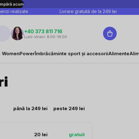
mpără acum
nzi realizate
Livrare gratuită de la
249
lei
Coş
+40 373 811 716
Luni-vineri: 8:00-16:00
de
cumpărături
 WomenPower
Îmbrăcăminte sport și accesorii
Alimente
Ali
ri
până la 249 lei
peste 249 lei
20 lei
gratuit