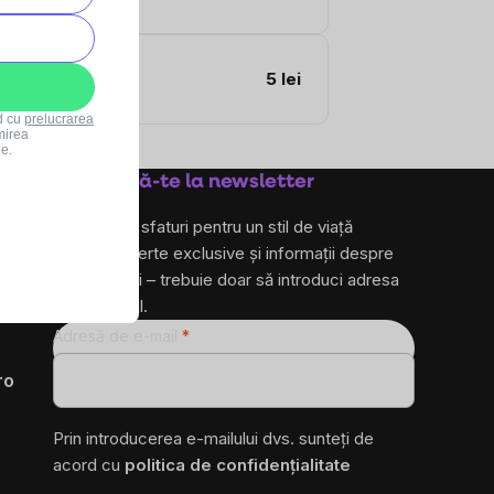
5 lei
rd cu
prelucrarea
mirea
le.
Abonează-te la newsletter
și primește sfaturi pentru un stil de viață
sănătos, oferte exclusive și informații despre
produse noi – trebuie doar să introduci adresa
ta de e-mail.
Adresă de e-mail
ro
Prin introducerea e-mailului dvs. sunteți de
acord cu
politica de confidențialitate