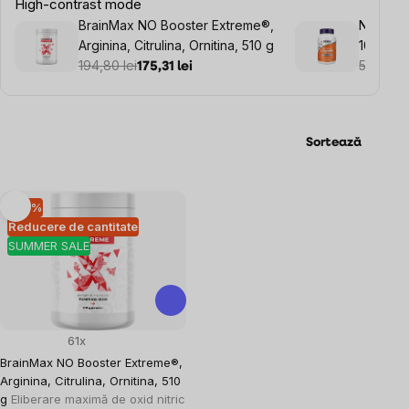
High-contrast mode
BrainMax NO Booster Extreme®,
NOW L-li
Arginina, Citrulina, Ornitina, 510 g
100 com
194,80 lei
58,29 le
175,31 lei
Sortează
Listă
–10 %
Reducere de cantitate
produse
SUMMER SALE
61x
BrainMax NO Booster Extreme®,
Arginina, Citrulina, Ornitina, 510
g
Eliberare maximă de oxid nitric