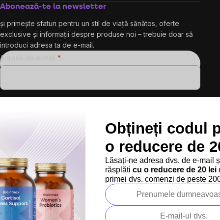
Abonează-te la newsletter
și primește sfaturi pentru un stil de viață sănătos, oferte
exclusive și informații despre produse noi – trebuie doar să
introduci adresa ta de e-mail.
Adresă de e-mail
Prin introducerea e-mailului dvs. sunteți de acord cu
politica de confidențialitate
Obțineți codul 
o reducere de 20
Abonare
Lăsați-ne adresa dvs. de e-mail 
Urmărește-ne pe rețelele sociale:
răsplăti
cu o reducere de 20 lei
d
primei dvs. comenzi de peste 200 
Peste 200.000 de recenzii verificate
Produsele noastre sunt testa