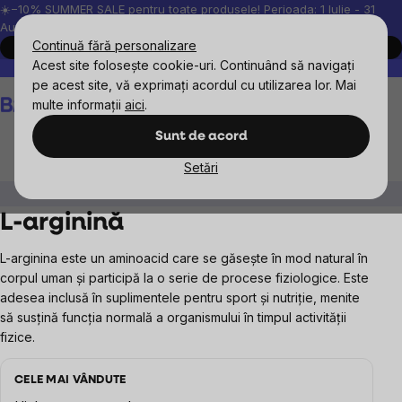
Treci
☀️−10% SUMMER SALE pentru toate produsele! Perioada: 1 Iulie - 31
August, 2026.
la
Continuă fără personalizare
Cumpără acum
conținut
Acest site folosește cookie-uri. Continuând să navigați
Peste 200.000 de recenzii verificate
Produsele noastre sunt testa
pe acest site, vă exprimați acordul cu utilizarea lor. Mai
Coş
multe informații
aici
.
de
cumpărături
Sunt de acord
Setări
Suplimente alimentare
Aminoacizi
L-arginină
L-arginină
L-arginina este un aminoacid care se găsește în mod natural în
corpul uman și participă la o serie de procese fiziologice. Este
adesea inclusă în suplimentele pentru sport și nutriție, menite
să susțină funcția normală a organismului în timpul activității
fizice.
CELE MAI VÂNDUTE