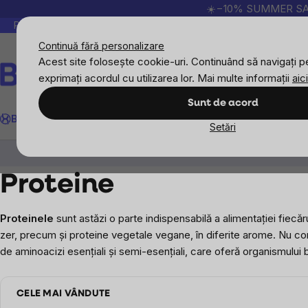
Treci
☀️−10% SUMMER SALE p
la
Peste 200.000 de recenzii verificate
Produsele no
conținut
Continuă fără personalizare
Acest site folosește cookie-uri. Continuând să navigați pe
exprimați acordul cu utilizarea lor. Mai multe informații
aici
Căutare
Sunt de acord
BrainMax
Sport
Imunitate
Femei
Bărbați
Copii
Obiective
Nou
Setări
Suplimente alimentare
Proteine
Proteine
Proteinele
sunt astăzi o parte indispensabilă a alimentației fiecă
zer, precum și proteine vegetale vegane, în diferite arome. Nu cont
de aminoacizi esențiali și semi-esențiali, care oferă organismului b
CELE MAI VÂNDUTE