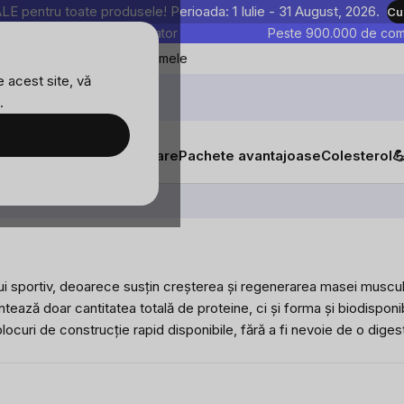
entru toate produsele! Perioada: 1 Iulie - 31 August, 2026.
Cu
astre sunt testate în laborator
Peste 900.000 de come
Blog
Favoritele mele
 acest site, vă
.
tăți
Suplimente alimentare
Pachete avantajoase
Colesterol

rui sportiv, deoarece susțin creșterea și regenerarea masei muscula
ează doar cantitatea totală de proteine, ci și forma și biodisponib
locuri de construcție rapid disponibile, fără a fi nevoie de o diges