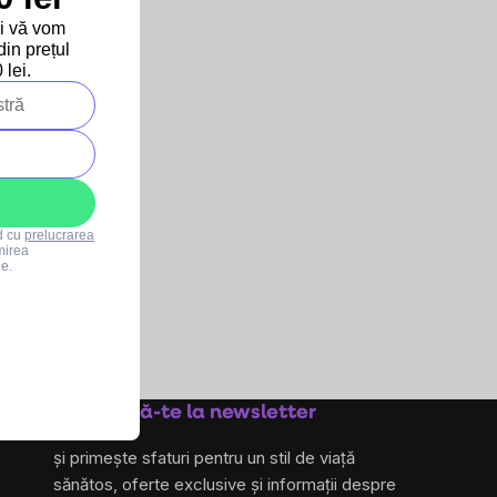
otein Blend BIO -
și vă vom
dure - 750g
in prețul
tor
lei.
lară
g
rd cu
prelucrarea
mirea
le.
Abonează-te la newsletter
și primește sfaturi pentru un stil de viață
sănătos, oferte exclusive și informații despre