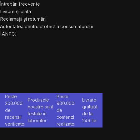
Întrebări frecvente
Livrare și plată
Reclamații și returnări
Autoritatea pentru protectia consumatorului
(ANPC)
Peste
Peste
Produsele
Livrare
200.000
900.000
noastre sunt
gratuită
de
de
testate în
de la
recenzii
comenzi
laborator
249
lei
verificate
realizate