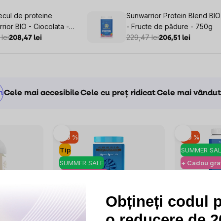
cul de proteine
Sunwarrior Protein Blend BIO
rior BIO - Ciocolata -
- Fructe de pădure - 750g
lei
229,47 lei
208,47 lei
206,51 lei
m
Cele mai accesibile
Cele cu preț ridicat
Cele mai vându
–10 %
–10 %
Tip
SUMMER SAL
SUMMER SALE
+ Cadou grat
+ Cadou gratuit
Obțineți codul 
6x
5x
o reducere de 20