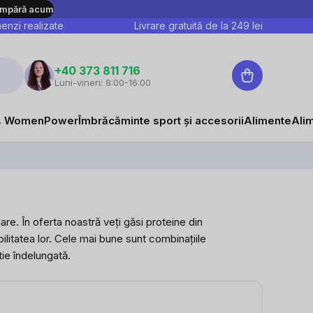
mpără acum
nzi realizate
Livrare gratuită de la
249
lei
Coş
+40 373 811 716
Luni-vineri: 8:00-16:00
de
cumpărături
 WomenPower
Îmbrăcăminte sport și accesorii
Alimente
Ali
re. În oferta noastră veți găsi proteine din
ilitatea lor. Cele mai bune sunt combinațiile
tie îndelungată.