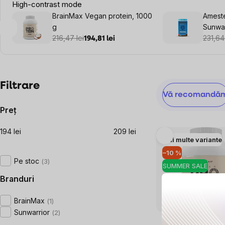
High-contrast mode
BrainMax Vegan protein, 1000
Ameste
g
Sunwar
216,47 lei
750g
231,64 
194,81 lei
Bară
Filtrare
Selectarea
Vă recomandă
laterală
produsului
Preţ
194
lei
209
lei
Listă
Mai multe variante
produse
–10 %
Pe stoc
3
SUMMER SALE
Branduri
BrainMax
1
Sunwarrior
2
73x