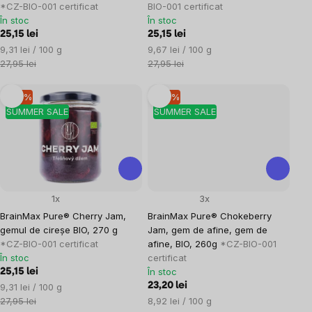
*CZ-BIO-001 certificat
BIO-001 certificat
În stoc
În stoc
25,15 lei
25,15 lei
Evaluare
Evaluare
9,31 lei / 100 g
9,67 lei / 100 g
preţ:
preţ:
27,95 lei
27,95 lei
–10 %
–10 %
SUMMER SALE
SUMMER SALE
1x
3x
BrainMax Pure® Cherry Jam,
BrainMax Pure® Chokeberry
gemul de cireșe BIO, 270 g
Jam, gem de afine, gem de
*CZ-BIO-001 certificat
afine, BIO, 260g
*CZ-BIO-001
În stoc
certificat
În stoc
25,15 lei
Evaluare
23,20 lei
9,31 lei / 100 g
preţ:
Evaluare
27,95 lei
8,92 lei / 100 g