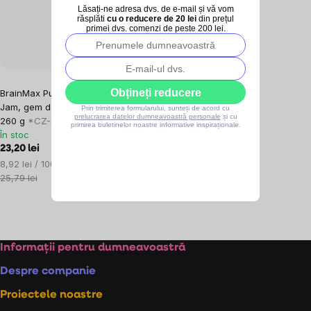
Lăsați-ne adresa dvs. de e-mail și vă vom
răsplăti
cu o reducere de 20 lei
din prețul
primei dvs. comenzi de peste 200 lei.
2x
Obțineți reducere
BrainMax Pure® Red Currant
Jam, gem de coacăze roșii BIO,
Prin trimiterea formularului, sunteți de acord cu
prelucrarea datelor dumneavoastră personale
și cu
260 g
*CZ-BIO-001 certificat
primirea buletinelor noastre informative inspiraționale.
În stoc
23,20 lei
Evaluare
8,92 lei / 100 g
preţ:
25,79 lei
Controlul
listărilor
Subsol
Informații pentru dumneavoastră
Despre companie
Proiectele noastre