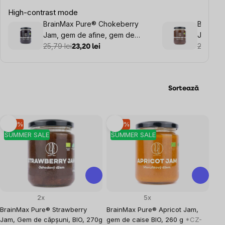
High-contrast mode
BrainMax Pure® Chokeberry
BrainMa
Jam, gem de afine, gem de
Jam, Ge
afine, BIO, 260g
25,79 lei
27,95 le
23,20 lei
Sortează
Listă
–10 %
–10 %
SUMMER SALE
SUMMER SALE
produse
2x
5x
BrainMax Pure® Strawberry
BrainMax Pure® Apricot Jam,
Jam, Gem de căpșuni, BIO, 270g
gem de caise BIO, 260 g
*CZ-