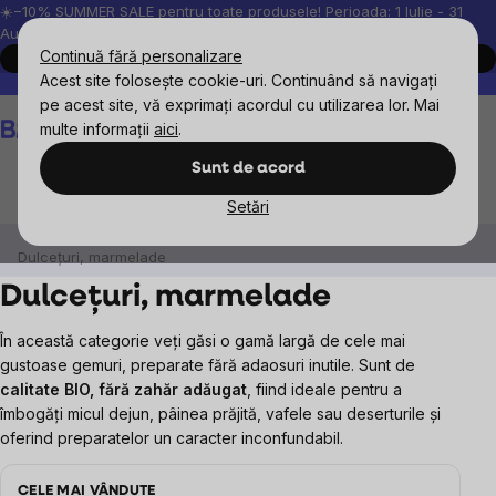
Treci
☀️−10% SUMMER SALE pentru toate produsele! Perioada: 1 Iulie - 31
August, 2026.
la
Continuă fără personalizare
Cumpără acum
conținut
Acest site folosește cookie-uri. Continuând să navigați
Peste 200.000 de recenzii verificate
Produsele noastre sunt testa
pe acest site, vă exprimați acordul cu utilizarea lor. Mai
Coş
multe informații
aici
.
de
cumpărături
Sunt de acord
Setări
Alimente
Creme de nuci, gemuri și marmelade
Dulcețuri, marmelade
Dulcețuri, marmelade
În această categorie veți găsi o gamă largă de cele mai
gustoase gemuri, preparate fără adaosuri inutile. Sunt de
calitate BIO, fără zahăr adăugat
, fiind ideale pentru a
îmbogăți micul dejun, pâinea prăjită, vafele sau deserturile și
oferind preparatelor un caracter inconfundabil.
CELE MAI VÂNDUTE