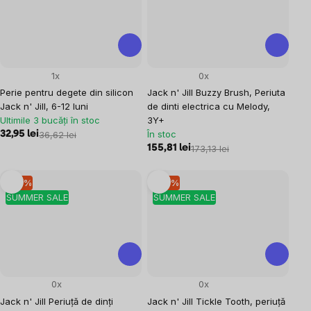
1x
0x
Perie pentru degete din silicon
Jack n' Jill Buzzy Brush, Periuta
Jack n' Jill, 6-12 luni
de dinti electrica cu Melody,
Ultimile 3 bucăți în stoc
3Y+
În stoc
32,95 lei
36,62 lei
155,81 lei
173,13 lei
–10 %
–10 %
SUMMER SALE
SUMMER SALE
0x
0x
Jack n' Jill Periuță de dinți
Jack n' Jill Tickle Tooth, periuță