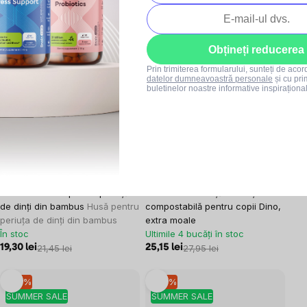
pentru îndepărtarea eficientă a
97,31 lei
108,13 lei
tartrului.
În stoc
19,30 lei
21,45 lei
Obțineți reducerea
Prin trimiterea formularului, sunteți de aco
–10 %
–10 %
datelor dumneavoastră personale
și cu pri
buletinelor noastre informative inspiraționa
SUMMER SALE
SUMMER SALE
10x
0x
WellMax® husa pentru periuță
Jack n' Jill Periuță de dinți
de dinți din bambus
Husă pentru
compostabilă pentru copii Dino,
periuța de dinți din bambus
extra moale
În stoc
Ultimile 4 bucăți în stoc
19,30 lei
21,45 lei
25,15 lei
27,95 lei
–10 %
–10 %
SUMMER SALE
SUMMER SALE