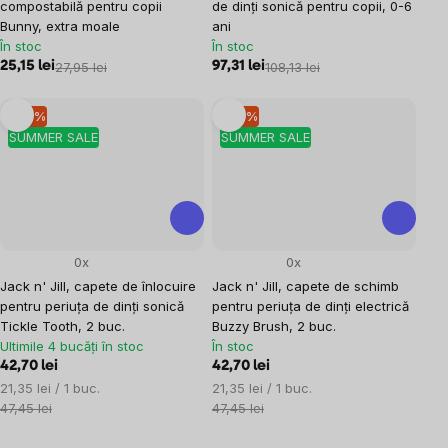
compostabilă pentru copii
de dinți sonică pentru copii, 0-6
Bunny, extra moale
ani
În stoc
În stoc
25,15 lei
27,95 lei
97,31 lei
108,13 lei
–10 %
–10 %
SUMMER SALE
SUMMER SALE
0x
0x
Jack n' Jill, capete de înlocuire
Jack n' Jill, capete de schimb
pentru periuța de dinți sonică
pentru periuța de dinți electrică
Tickle Tooth, 2 buc.
Buzzy Brush, 2 buc.
Ultimile 4 bucăți în stoc
În stoc
42,70 lei
42,70 lei
Evaluare
Evaluare
21,35 lei / 1 buc.
21,35 lei / 1 buc.
preţ:
preţ:
47,45 lei
47,45 lei