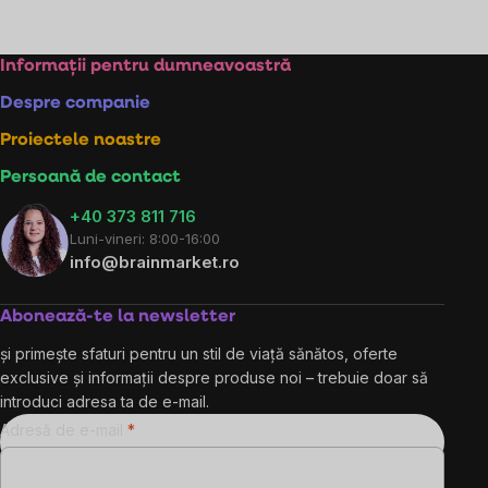
Controlul
listărilor
Subsol
Informații pentru dumneavoastră
Despre companie
Proiectele noastre
Persoană de contact
+40 373 811 716
Luni-vineri: 8:00-16:00
info@brainmarket.ro
Abonează-te la newsletter
și primește sfaturi pentru un stil de viață sănătos, oferte
exclusive și informații despre produse noi – trebuie doar să
introduci adresa ta de e-mail.
Adresă de e-mail