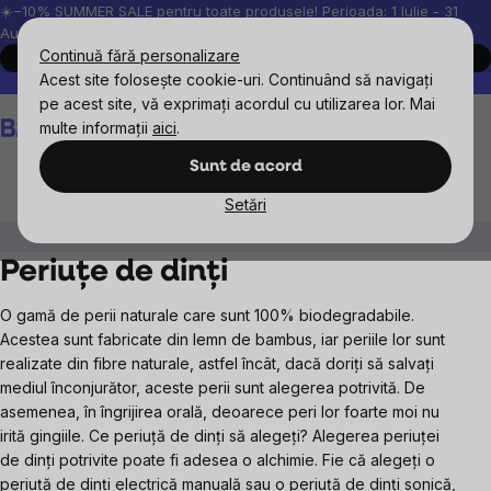
Treci
☀️−10% SUMMER SALE pentru toate produsele! Perioada: 1 Iulie - 31
August, 2026.
la
Continuă fără personalizare
Cumpără acum
conținut
Acest site folosește cookie-uri. Continuând să navigați
Peste 200.000 de recenzii verificate
Produsele noastre sunt testa
pe acest site, vă exprimați acordul cu utilizarea lor. Mai
Coş
multe informații
aici
.
de
cumpărături
Sunt de acord
Setări
Cosmetice naturale
Îngrijire dentară
Periuțe de dinți
Periuțe de dinți
O gamă de perii naturale care sunt 100% biodegradabile.
Acestea sunt fabricate din lemn de bambus, iar periile lor sunt
realizate din fibre naturale, astfel încât, dacă doriți să salvați
mediul înconjurător, aceste perii sunt alegerea potrivită. De
asemenea, în îngrijirea orală, deoarece peri lor foarte moi nu
irită gingiile.
Ce periuță de dinți să alegeți?
Alegerea periuței
de dinți potrivite poate fi adesea o alchimie. Fie că alegeți o
periuță de dinți electrică manuală sau o periuță de dinți sonică,