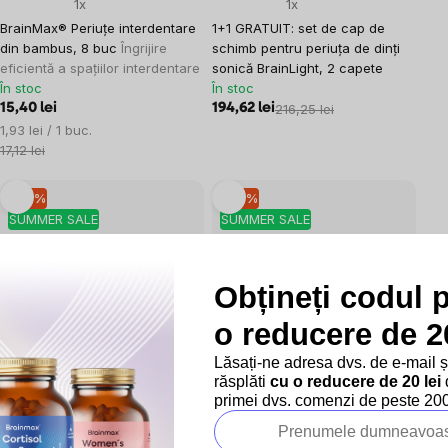
1x
1x
BrainMax® Periuțe interdentare
1+1 GRATUIT: set de cap de
din bambus, 8 buc
Îngrijire
schimb pentru periuța de dinți
eficientă a spațiilor interdentare
sonică BrainLight, 2 capete
În stoc
În stoc
15,40 lei
194,62 lei
216,25 lei
Evaluare
1,93 lei / 1 buc.
preţ:
17,12 lei
–10 %
–10 %
SUMMER SALE
SUMMER SALE
Obțineți codul 
o reducere de 20
22x
8x
Lăsați-ne adresa dvs. de e-mail 
Periuță de dinți WellMax® din
Set de capete de schimb pentru
răsplăti
cu o reducere de 20 lei
d
microfibră din bambus, cu de 10
periuța de dinți sonică
primei dvs. comenzi de peste 200 
ori mai multe peri.
Periuță de
BrainLight, 2 capete
dinți din bambus cu microfibră
În stoc