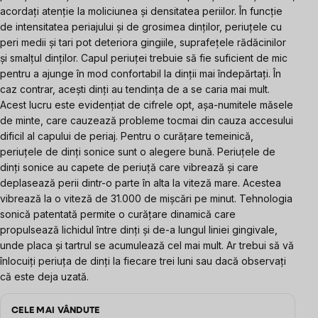
acordați atenție la moliciunea și densitatea periilor. În funcție
de intensitatea periajului și de grosimea dinților, periuțele cu
peri medii și tari pot deteriora gingiile, suprafețele rădăcinilor
și smalțul dinților. Capul periuței trebuie să fie suficient de mic
pentru a ajunge în mod confortabil la dinții mai îndepărtați. În
caz contrar, acești dinți au tendința de a se caria mai mult.
Acest lucru este evidențiat de cifrele opt, așa-numitele măsele
de minte, care cauzează probleme tocmai din cauza accesului
dificil al capului de periaj.
Pentru o curățare temeinică,
periuțele de dinți sonice sunt o alegere bună. Periuțele de
dinți sonice au capete de periuță care vibrează și care
deplasează perii dintr-o parte în alta la viteză mare. Acestea
vibrează la o viteză de 31.000 de mișcări pe minut. Tehnologia
sonică patentată permite o curățare dinamică care
propulsează lichidul între dinți și de-a lungul liniei gingivale,
unde placa și tartrul se acumulează cel mai mult.
Ar trebui să vă
înlocuiți periuța de dinți la fiecare trei luni sau dacă observați
că este deja uzată.
CELE MAI VÂNDUTE