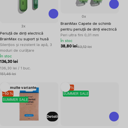
0x
BrainMax Capete de schimb
3x
pentru periuță de dinți electrică
Periuță de dinți electrică
Peri ultra fini 0,01 mm
BrainMax cu suport și husă
În stoc
Silențios și rezistent la apă, 3
38,80 lei
43,12 lei
moduri de curățare
În stoc
136,30 lei
Evaluare
136,30 lei / 1 buc.
preţ:
151,46 lei
Mai multe variante
–10 %
–10 %
SUMMER SALE
SUMMER SALE
Detalii