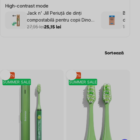
High-contrast mode
Jack n' Jill Periuță de dinți
BrainMa
compostabilă pentru copii Dino,
din bam
extra moale
27,95 lei
17,12 lei
25,15 lei
1
Sortează
Listă
–10 %
–10 %
SUMMER SALE
SUMMER SALE
produse