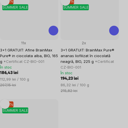
–10 %
–10 %
SUMMER SALE
SUMMER SALE
11x
2x
3+1 GRATUIT: Afine BrainMax
3+1 GRATUIT: BrainMax Pure®
Pure® in ciocolata alba, BIO, 165
ananas liofilizat în ciocolată
g
*Certificat CZ-BIO-001
neagră, BIO, 225 g
*Certificat
În stoc
CZ-BIO-001
În stoc
186,43 lei
Evaluare
194,23 lei
112,99 lei / 100 g
preţ:
Evaluare
207,15 lei
86,32 lei / 100 g
preţ:
215,82 lei
–10 %
SUMMER SALE