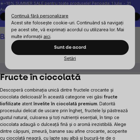
Treci
☀️−10% SUMMER SALE pentru toate produsele! Perioada: 1 Iulie - 31
August, 2026.
la
Continuă fără personalizare
Cumpără acum
conținut
Acest site folosește cookie-uri. Continuând să navigați
Peste 200.000 de recenzii verificate
Produsele noastre sunt testa
pe acest site, vă exprimați acordul cu utilizarea lor. Mai
Coş
multe informații
aici
.
de
cumpărături
Sunt de acord
Setări
Alimente
Gustări dulci și sărate
Fructe în ciocolată
Fructe în ciocolată
Descoperă combinația unică dintre fructele crocante și
ciocolata delicioasă! În această categorie vei găsi
fructe
liofilizate
atent
învelite în ciocolată premium
. Datorită
procesului delicat de uscare prin îngheț, fructele își păstrează
gustul natural, culoarea și toți nutrienții esențiali, în timp ce
ciocolata adaugă o dulceață fină și o aromă irezistibilă. Alege
dintre căpșuni, zmeură, banane sau afine crocante, acoperite
cu ciocolată neagră, cu lapte sau albă și bucură-te de o