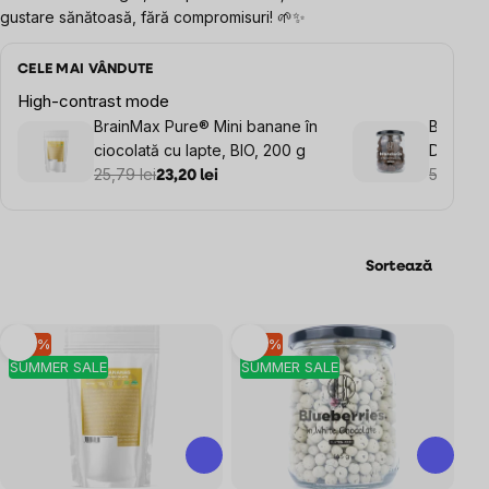
gustare sănătoasă, fără compromisuri! 🌱✨
CELE MAI VÂNDUTE
High-contrast mode
BrainMax Pure® Mini banane în
BrainMa
ciocolată cu lapte, BIO, 200 g
Dark Ch
25,79 lei
liofiliza
56,12 lei
23,20 lei
g
Sortează
Listă
–10 %
–10 %
SUMMER SALE
SUMMER SALE
produse