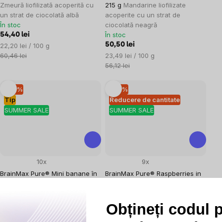
Zmeură liofilizată acoperită cu
215 g
Mandarine liofilizate
un strat de ciocolată albă
acoperite cu un strat de
În stoc
ciocolată neagră
În stoc
54,40 lei
Evaluare
50,50 lei
22,20 lei / 100 g
preţ:
Evaluare
60,46 lei
23,49 lei / 100 g
preţ:
56,12 lei
–10 %
–10 %
Tip
Reducere de cantitate
SUMMER SALE
SUMMER SALE
10x
9x
BrainMax Pure® Mini banane în
BrainMax Pure® Raspberries in
ciocolată neagră, BIO, 200 g
Dark Chocolate, Zmeură
Certificat CZ-BIO-001 / Banane
liofilizată în ciocolată neagră,
BIO în ciocolată neagră 70%
185 g
Obțineți codul 
În stoc
În stoc