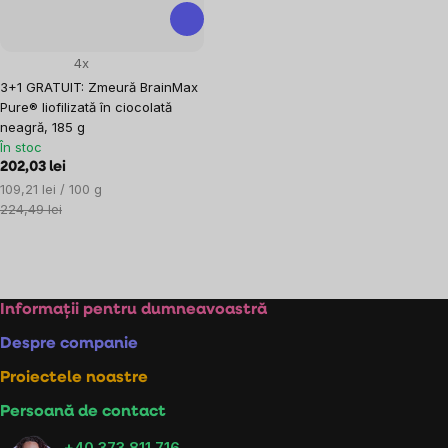
4x
3+1 GRATUIT: Zmeură BrainMax
Pure® liofilizată în ciocolată
neagră, 185 g
În stoc
202,03 lei
Evaluare
109,21 lei / 100 g
preţ:
224,49 lei
Controlul
listărilor
Subsol
Informații pentru dumneavoastră
Despre companie
Proiectele noastre
Persoană de contact
+40 373 811 716