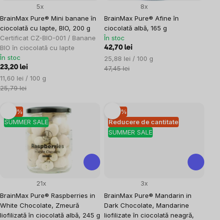
5x
8x
BrainMax Pure® Mini banane în
BrainMax Pure® Afine în
ciocolată cu lapte, BIO, 200 g
ciocolată albă, 165 g
Certificat CZ-BIO-001 / Banane
În stoc
BIO în ciocolată cu lapte
42,70 lei
În stoc
Evaluare
25,88 lei / 100 g
23,20 lei
preţ:
47,45 lei
Evaluare
11,60 lei / 100 g
preţ:
25,79 lei
–10 %
–10 %
SUMMER SALE
Reducere de cantitate
SUMMER SALE
21x
3x
BrainMax Pure® Raspberries in
BrainMax Pure® Mandarin in
White Chocolate, Zmeură
Dark Chocolate, Mandarine
liofilizată în ciocolată albă, 245 g
liofilizate în ciocolată neagră,