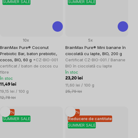
SUMMER SALE
SUMMER SALE
10x
5x
BrainMax Pure® Coconut
BrainMax Pure® Mini banane în
Prebiotic Bar, baton prebiotic,
ciocolată cu lapte, BIO, 200 g
cocos, BIO, 60 g
*CZ-BIO-001
Certificat CZ-BIO-001 / Banane
certificat / baton de cocos cu
BIO în ciocolată cu lapte
fibre
În stoc
În stoc
23,20 lei
11,49 lei
Evaluare
11,60 lei / 100 g
Evaluare
preţ:
19,15 lei / 100 g
25,79 lei
preţ:
12,78 lei
–10 %
–10 %
SUMMER SALE
Reducere de cantitate
SUMMER SALE