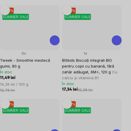
–10 %
–10 %
SUMMER SALE
SUMMER SALE
0x
1x
Tweek - Smoothie mestecă
BISkids Biscuiți integrali BIO
gumii, 80 g
pentru copii cu banană, fără
În stoc
zahăr adăugat, 6M+, 120 g
Cu
calciu și vitamina B1
11,49 lei
În stoc
Evaluare
14,36 lei / 100 g
preţ:
17,34 lei
19,28 lei
12,78 lei
–10 %
–10 %
SUMMER SALE
SUMMER SALE