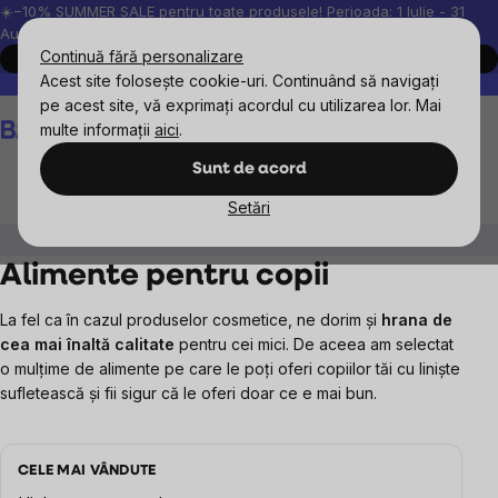
Treci
☀️−10% SUMMER SALE pentru toate produsele! Perioada: 1 Iulie - 31
August, 2026.
la
Continuă fără personalizare
Cumpără acum
conținut
Acest site folosește cookie-uri. Continuând să navigați
Peste 200.000 de recenzii verificate
Produsele noastre sunt testa
pe acest site, vă exprimați acordul cu utilizarea lor. Mai
Coş
multe informații
aici
.
de
cumpărături
Sunt de acord
Setări
Copii
Alimente
Alimente pentru copii
La fel ca în cazul produselor cosmetice, ne dorim și
hrana de
cea mai înaltă calitate
pentru cei mici. De aceea am selectat
o mulțime de alimente pe care le poți oferi copiilor tăi cu liniște
sufletească și fii sigur că le oferi doar ce e mai bun.
CELE MAI VÂNDUTE