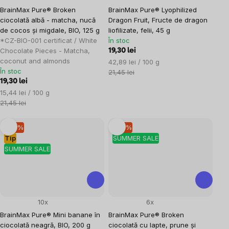
BrainMax Pure® Broken
BrainMax Pure® Lyophilized
ciocolată albă - matcha, nucă
Dragon Fruit, Fructe de dragon
de cocos și migdale, BIO, 125 g
liofilizate, felii, 45 g
*CZ-BIO-001 certificat / White
În stoc
Chocolate Pieces - Matcha,
19,30 lei
coconut and almonds
Evaluare
42,89 lei / 100 g
În stoc
preţ:
21,45 lei
19,30 lei
Evaluare
15,44 lei / 100 g
preţ:
21,45 lei
–10 %
–10 %
Tip
SUMMER SALE
SUMMER SALE
10x
6x
BrainMax Pure® Mini banane în
BrainMax Pure® Broken
ciocolată neagră, BIO, 200 g
ciocolată cu lapte, prune și