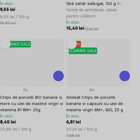
În stoc
fără zahăr adăugat, 100 g
În
formă de animăluțe, ideali
9,55 lei
pentru călătorii
Evaluare
9,55 lei / 100 g
În stoc
preţ:
10,62 lei
15,40 lei
17,12 lei
SUMMER SALE
–10 %
SUMMER SALE
0x
0x
Chips de porumb BIO banane si
Smileat Chips de porumb
mere cu ulei de masline virgin si
banane si capsuni cu ulei de
vitamina B1 8M+ 25g
masline virgin 8M+, BIO, 25 g
În stoc
În stoc
8,45 lei
6,81 lei
Evaluare
Evaluare
33,80 lei / 100 g
27,24 lei / 100 g
preţ:
preţ:
7,58 lei