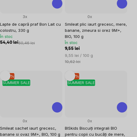
3x
0x
Lapte de capră praf Bon Lait cu
Smileat plic iaurt grecesc, mere,
colostru, 330 g
banane, zmeura si orez 9M+,
În stoc
BIO, 100 g
În stoc
54,40 lei
60,46 lei
9,55 lei
Evaluare
9,55 lei / 100 g
preţ:
10,62 lei
–10 %
–10 %
SUMMER SALE
SUMMER SALE
0x
0x
Smileat sachet iaurt grecesc,
BISkids Biscuiți integrali BIO
banane si ovaz 9M+, BIO, 100 g
pentru copii cu bucăți de mere,