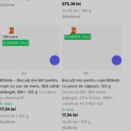
preţ:
275,36 lei
43,12 lei
Evaluare
22,95 lei / 100 g
preţ:
305,96 lei
–10 %
–10 %
Vânzare
SUMMER SALE
SUMMER SALE
2x
0x
BISkids - Biscuiți moi BIO pentru
Biscuiți moi pentru copii BISkids
copii cu suc de mere, fără zahăr
cu piure de căpșuni, 120 g
adăugat, 6M+, 120 g
Cu calciu
Fursecuri BIO fără zahăr
și vitamina B1
adăugat, 33% fructe, 36M+,
În stoc
certificat *CZ-BIO-001
În stoc
17,34 lei
Evaluare
17,34 lei
14,45 lei / 100 g
preţ:
Evaluare
19,28 lei
14,45 lei / 100 g
preţ:
19,28 lei