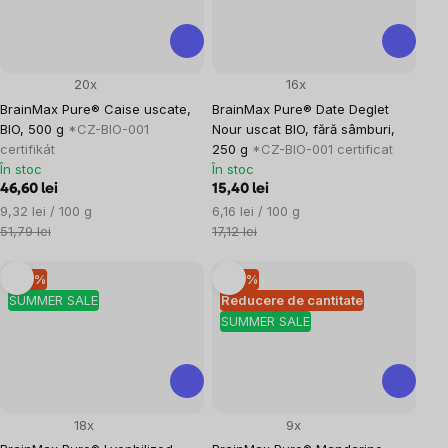
20x
16x
BrainMax Pure® Caise uscate,
BrainMax Pure® Date Deglet
BIO, 500 g
*CZ-BIO-001
Nour uscat BIO, fără sâmburi,
certifikát
250 g
*CZ-BIO-001 certificat
În stoc
În stoc
46,60 lei
15,40 lei
Evaluare
Evaluare
9,32 lei / 100 g
6,16 lei / 100 g
preţ:
preţ:
51,79 lei
17,12 lei
–10 %
–10 %
SUMMER SALE
Reducere de cantitate
SUMMER SALE
18x
9x