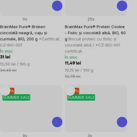
0x
25x
BrainMax Pure® Broken
BrainMax Pure® Protein Cookie
ciocolată neagră, caju și
- Fistic și ciocolată albă, BIO, 60
curmale, BIO, 200 g
*Certificat
g
Biscuit proteic cu fistic și
CZ-BIO-001
ciocolată albă / *CZ-BIO-001
În stoc
certificat
În stoc
31 lei
Evaluare
11,49 lei
15,50 lei / 100 g
preţ:
Evaluare
34,45 lei
19,15 lei / 100 g
preţ:
12,78 lei
–10 %
–10 %
SUMMER SALE
SUMMER SALE
9x
3x