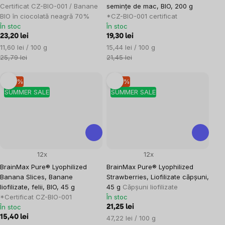
Certificat CZ-BIO-001 / Banane
semințe de mac, BIO, 200 g
BIO în ciocolată neagră 70%
*CZ-BIO-001 certificat
În stoc
În stoc
23,20 lei
19,30 lei
Evaluare
Evaluare
11,60 lei / 100 g
15,44 lei / 100 g
preţ:
preţ:
25,79 lei
21,45 lei
–10 %
–10 %
SUMMER SALE
SUMMER SALE
12x
12x
BrainMax Pure® Lyophilized
BrainMax Pure® Lyophilized
Banana Slices, Banane
Strawberries, Liofilizate căpșuni,
liofilizate, felii, BIO, 45 g
45 g
Căpșuni liofilizate
*Certificat CZ-BIO-001
În stoc
În stoc
21,25 lei
15,40 lei
Evaluare
47,22 lei / 100 g