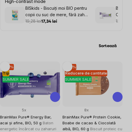
High-contrast mode
BISkids - Biscuiți moi BIO pentru
BrainMa
copii cu suc de mere, fără zahăr
Cheesec
adăugat, 6M+, 120 g
19,28 lei
g
12,78 lei
17,34 lei
Sortează
Listă
–10 %
–10 %
Tip
Reducere de cantitate
produse
SUMMER SALE
SUMMER SALE
5x
8x
BrainMax Pure® Energy Bar,
BrainMax Pure® Protein Cookie,
acai și afine, BIO, 50 g
Baton
Boabe de cacao & Ciocolată
energetic încărcat cu zaharuri
albă, BIO, 60 g
Biscuit proteic cu