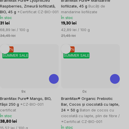
BrainMax Pure® Lyophilized
BrainMax Pure® Mandarine
Raspberries, Zmeură liofilizată,
liofilizate, 45 g
Bucăți de
BIO, 45 g
*Certificat CZ-BIO-001
mandarine liofilizate
În stoc
În stoc
31 lei
19,30 lei
Evaluare
Evaluare
68,89 lei / 100 g
42,89 lei / 100 g
preţ:
preţ:
34,45 lei
21,45 lei
–10 %
–10 %
SUMMER SALE
SUMMER SALE
9x
0x
BrainMax Pure® Mango, BIO,
BrainMax® Organic Prebiotic
fâșii 250 g
*CZ-BIO-001
Bar, Cocos și ciocolată cu lapte,
certificat
24 × 50 g
Baton de cocos cu
În stoc
ciocolată cu lapte, plin de fibre /
*Certificat CZ-BIO-001
38,80 lei
În stoc
Evaluare
15,52 lei / 100 g