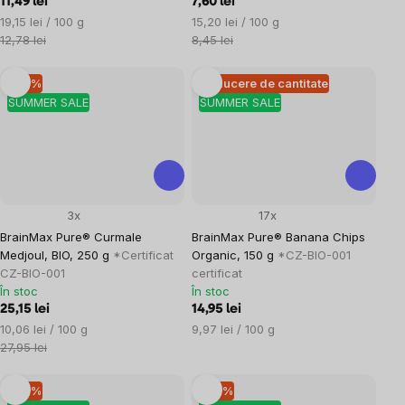
11,49 lei
7,60 lei
Evaluare
Evaluare
19,15 lei / 100 g
15,20 lei / 100 g
preţ:
preţ:
12,78 lei
8,45 lei
–10 %
Reducere de cantitate
SUMMER SALE
SUMMER SALE
3x
17x
BrainMax Pure® Curmale
BrainMax Pure® Banana Chips
Medjoul, BIO, 250 g
*Certificat
Organic, 150 g
*CZ-BIO-001
CZ-BIO-001
certificat
În stoc
În stoc
25,15 lei
14,95 lei
Evaluare
Evaluare
10,06 lei / 100 g
9,97 lei / 100 g
preţ:
preţ:
27,95 lei
–10 %
–10 %