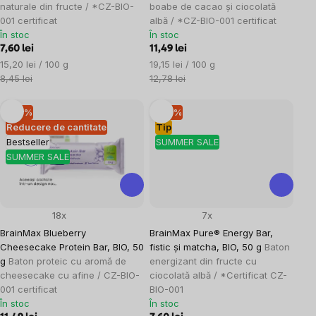
naturale din fructe / *CZ-BIO-
boabe de cacao și ciocolată
001 certificat
albă / *CZ-BIO-001 certificat
În stoc
În stoc
7,60 lei
11,49 lei
Evaluare
Evaluare
15,20 lei / 100 g
19,15 lei / 100 g
preţ:
preţ:
8,45 lei
12,78 lei
–10 %
–10 %
Reducere de cantitate
Tip
Bestseller
SUMMER SALE
SUMMER SALE
18x
7x
BrainMax Blueberry
BrainMax Pure® Energy Bar,
Cheesecake Protein Bar, BIO, 50
fistic și matcha, BIO, 50 g
Baton
g
Baton proteic cu aromă de
energizant din fructe cu
cheesecake cu afine / CZ-BIO-
ciocolată albă / *Certificat CZ-
001 certificat
BIO-001
În stoc
În stoc