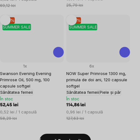
preţ:
preţ:
25,79 lei
69,12 lei
–10 %
–10 %
SUMMER SALE
SUMMER SALE
1x
6x
Swanson Evening Evening
NOW Super Primrose 1300 mg,
Primrose Oil, 500 mg, 100
primula de doi ani, 120 capsule
capsule softgel
softgel
Sănătatea femeii
Sănătatea femeii
Piele și păr
În stoc
În stoc
52,45 lei
114,86 lei
Evaluare
Evaluare
0,52 lei / 1 capsulă
0,96 lei / 1 capsulă
preţ:
preţ:
58,29 lei
127,63 lei
Controlul