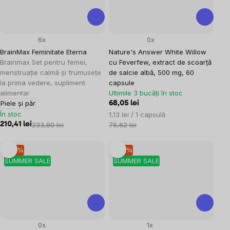
6x
0x
BrainMax Feminitate Eterna
Nature's Answer White Willow
Brainmax Set pentru femei,
cu Feverfew, extract de scoarță
menstruație calmă și frumusețe
de salcie albă, 500 mg, 60
la prima vedere, supliment
capsule
alimentar
Ultimile 3 bucăți în stoc
Piele și păr
68,05 lei
În stoc
Evaluare
1,13 lei / 1 capsulă
preţ:
210,41 lei
233,80 lei
75,62 lei
–10 %
–10 %
SUMMER SALE
SUMMER SALE
0x
1x