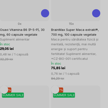
0x
15x
Osavi Vitamina B6 (P-5-P), 30
BrainMax Super Maca extrakt®,
mg, 60 capsule vegetale
700 mg, 100 capsule vegetale
Supliment alimentar
Maca pentru sănătatea fizică și
În stoc
mentală, rezistență, mai multă
energie și suport pentru
29,05 lei
fertilitate! Supliment alimentar,
Evaluare
0,48 lei / 1 capsulă
*CZ-BIO-001 certificatul
preţ:
32,29 lei
În stoc
75,85 lei
Evaluare
0,76 lei / 1 capsulă
preţ:
84,29 lei
–10 %
–20 %
SUMMER SALE
SUMMER SALE