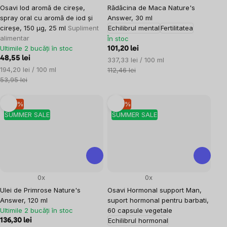
Osavi Iod aromă de cireșe,
Rădăcina de Maca Nature's
spray oral cu aromă de iod și
Answer, 30 ml
cireșe, 150 µg, 25 ml
Supliment
Echilibrul mental
Fertilitatea
alimentar
În stoc
Ultimile 2 bucăți în stoc
101,20 lei
48,55 lei
Evaluare
337,33 lei / 100 ml
Evaluare
194,20 lei / 100 ml
preţ:
112,46 lei
preţ:
53,95 lei
–10 %
–10 %
SUMMER SALE
SUMMER SALE
0x
0x
Ulei de Primrose Nature's
Osavi Hormonal support Man,
Answer, 120 ml
suport hormonal pentru barbati,
Ultimile 2 bucăți în stoc
60 capsule vegetale
Echilibrul hormonal
136,30 lei