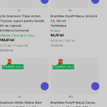
1x
3x
Life Extension Triple Action
BrainMax Pure® Maca, tinctură
Thyroid, suport pentru tiroidă,
1:5, 100 ml
60 de capsule
Fertilitatea
Echilibrul hormonal
În stoc
Ultimile 3 bucăți în stoc
64,15 lei
163,61 lei
Evaluare
64,15 lei / 100 ml
Evaluare
preţ:
2,73 lei / 1 capsulă
71,29 lei
preţ:
181,80 lei
–10 %
–20 %
SUMMER SALE
SUMMER SALE
0x
16x
Swanson White Willow Bark
BrainMax Pure® Maca Cacao,