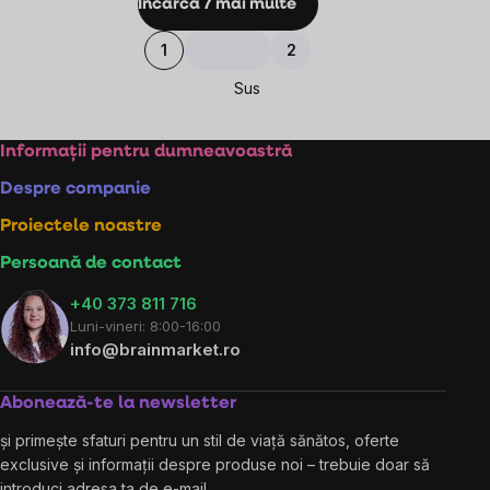
Încarcă 7 mai multe
listărilor
Paginare
1
2
Sus
Subsol
Informații pentru dumneavoastră
Despre companie
Proiectele noastre
Persoană de contact
+40 373 811 716
Luni-vineri: 8:00-16:00
info@brainmarket.ro
Abonează-te la newsletter
și primește sfaturi pentru un stil de viață sănătos, oferte
exclusive și informații despre produse noi – trebuie doar să
introduci adresa ta de e-mail.