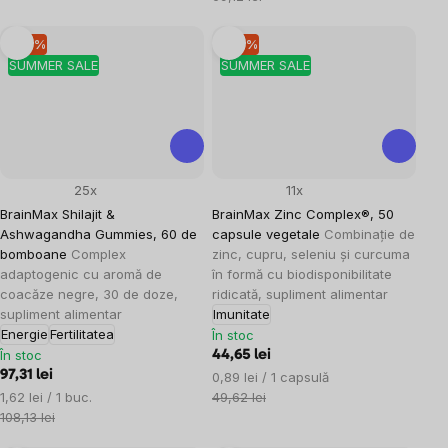
–10 %
–10 %
SUMMER SALE
SUMMER SALE
25x
11x
BrainMax Shilajit &
BrainMax Zinc Complex®, 50
Ashwagandha Gummies, 60 de
capsule vegetale
Combinație de
bomboane
Complex
zinc, cupru, seleniu și curcuma
adaptogenic cu aromă de
în formă cu biodisponibilitate
coacăze negre, 30 de doze,
ridicată, supliment alimentar
supliment alimentar
Imunitate
Energie
Fertilitatea
În stoc
În stoc
44,65 lei
97,31 lei
Evaluare
0,89 lei / 1 capsulă
Evaluare
preţ:
1,62 lei / 1 buc.
49,62 lei
preţ:
108,13 lei