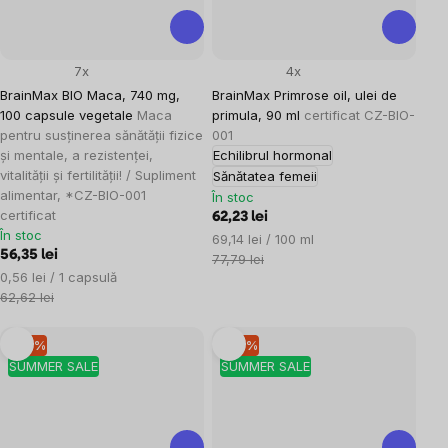
7x
4x
BrainMax BIO Maca, 740 mg,
BrainMax Primrose oil, ulei de
100 capsule vegetale
Maca
primula, 90 ml
certificat CZ-BIO-
pentru susținerea sănătății fizice
001
și mentale, a rezistenței,
Echilibrul hormonal
vitalității și fertilității! / Supliment
Sănătatea femeii
alimentar, *CZ-BIO-001
În stoc
certificat
62,23 lei
În stoc
Evaluare
69,14 lei / 100 ml
56,35 lei
preţ:
77,79 lei
Evaluare
0,56 lei / 1 capsulă
preţ:
62,62 lei
–10 %
–10 %
SUMMER SALE
SUMMER SALE