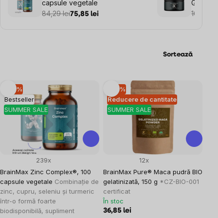
capsule vegetale
Gummie
84,29 lei
108,13 le
75,85 lei
Sortează
Listă
–10 %
–10 %
Bestseller
Reducere de cantitate
produse
SUMMER SALE
SUMMER SALE
239x
12x
BrainMax Zinc Complex®, 100
BrainMax Pure® Maca pudră BIO
capsule vegetale
Combinație de
gelatinizată, 150 g
*CZ-BIO-001
zinc, cupru, seleniu și turmeric
certificat
într-o formă foarte
În stoc
biodisponibilă, supliment
36,85 lei