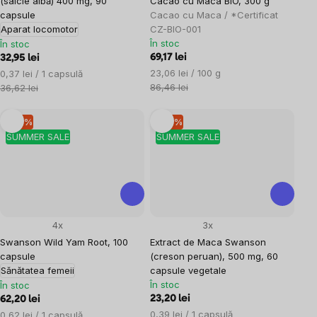
(salcie albă) 400 mg, 90
Cacao cu Maca BIO, 300 g
capsule
Cacao cu Maca / *Certificat
Aparat locomotor
CZ-BIO-001
În stoc
În stoc
69,17 lei
32,95 lei
Evaluare
Evaluare
23,06 lei / 100 g
0,37 lei / 1 capsulă
preţ:
preţ:
86,46 lei
36,62 lei
–10 %
–10 %
SUMMER SALE
SUMMER SALE
4x
3x
Swanson Wild Yam Root, 100
Extract de Maca Swanson
capsule
(creson peruan), 500 mg, 60
Sănătatea femeii
capsule vegetale
În stoc
În stoc
23,20 lei
62,20 lei
Evaluare
Evaluare
0,39 lei / 1 capsulă
0,62 lei / 1 capsulă