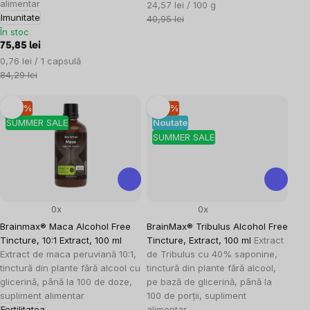
alimentar
Evaluare
24,57 lei / 100 g
Imunitate
preţ:
40,95 lei
În stoc
75,85 lei
Evaluare
0,76 lei / 1 capsulă
preţ:
84,29 lei
–10 %
–10 %
SUMMER SALE
Noutate
SUMMER SALE
0x
0x
Brainmax® Maca Alcohol Free
BrainMax® Tribulus Alcohol Free
Tincture, 10:1 Extract, 100 ml
Tincture, Extract, 100 ml
Extract
Extract de maca peruviană 10:1,
de Tribulus cu 40% saponine,
tinctură din plante fără alcool cu
tinctură din plante fără alcool,
glicerină, până la 100 de doze,
pe bază de glicerină, până la
supliment alimentar
100 de porții, supliment
Fertilitatea
alimentar