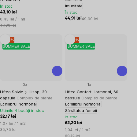
Imunitate
În stoc
În stoc
43,10 lei
Evaluare
44,91 lei
49,90 lei
0,43 lei / 1 ml
preţ:
47,90 lei
–10 %
–10 %
SUMMER SALE
SUMMER SALE
0x
1x
Liftea Salvie și Hisop, 30
Liftea Confort Hormonal, 60
capsule
Complex de plante
capsule
Complex de plante
Echilibrul hormonal
Echilibrul hormonal
Ultimile 4 bucăți în stoc
Sănătatea femeii
32,17 lei
În stoc
Evaluare
1,07 lei / 1 m2
62,20 lei
preţ:
35,75 lei
Evaluare
1,04 lei / 1 m2
preţ:
69,12 lei