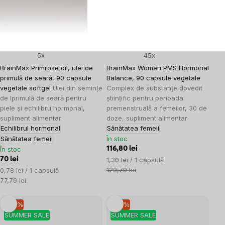
5x
45x
BrainMax Primrose oil, ulei de
BrainMax Women PMS Hormonal
primulă de seară, 90 capsule
Balance, 90 capsule vegetale
vegetale softgel
Ulei din semințe
Complex de substanțe dovedit
de lprimulă de seară pentru
științific pentru perioada
piele și echilibru hormonal,
premenstruală a femeilor, 30 de
supliment alimentar
doze, supliment alimentar
Echilibrul hormonal
Sănătatea femeii
Sănătatea femeii
În stoc
În stoc
116,80 lei
Evaluare
70 lei
1,30 lei / 1 capsulă
preţ:
Evaluare
129,79 lei
0,78 lei / 1 capsulă
preţ:
77,79 lei
–10 %
–10 %
SUMMER SALE
SUMMER SALE