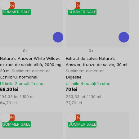
–10 %
–10 %
SUMMER SALE
SUMMER SALE
0x
0x
Nature's Answer White Willow,
Extract de salvie Nature's
extract de salcie albă, 2000 mg,
Answer, frunze de salvie, 30 ml
30 ml
Supliment alimentar
Supliment alimentar
Echilibrul hormonal
Digestie
Ultimile 2 bucăți în stoc
Ultimile 4 bucăți în stoc
58,30 lei
70 lei
Evaluare
Evaluare
194,33 lei / 100 ml
233,33 lei / 100 ml
preţ:
preţ:
64,79 lei
77,79 lei
–10 %
–10 %
SUMMER SALE
SUMMER SALE