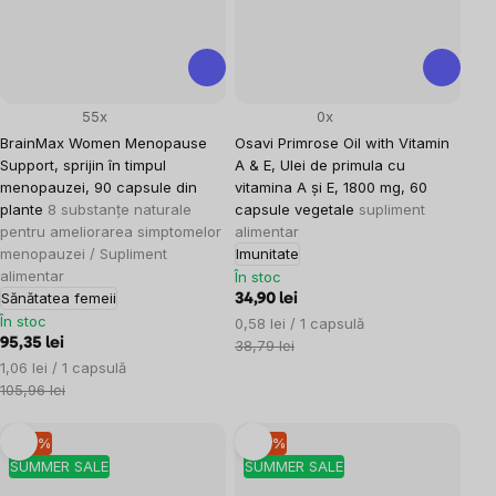
55x
0x
BrainMax Women Menopause
Osavi Primrose Oil with Vitamin
Support, sprijin în timpul
A & E, Ulei de primula cu
menopauzei, 90 capsule din
vitamina A și E, 1800 mg, 60
plante
8 substanțe naturale
capsule vegetale
supliment
pentru ameliorarea simptomelor
alimentar
menopauzei / Supliment
Imunitate
alimentar
În stoc
Sănătatea femeii
34,90 lei
În stoc
Evaluare
0,58 lei / 1 capsulă
95,35 lei
preţ:
38,79 lei
Evaluare
1,06 lei / 1 capsulă
preţ:
105,96 lei
–10 %
–10 %
SUMMER SALE
SUMMER SALE