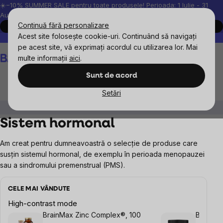
Treci
☀️−10% SUMMER SALE pentru toate produsele! Perioada: 1 Iulie - 31
August, 2026.
la
Continuă fără personalizare
Cumpără acum
conținut
Acest site folosește cookie-uri. Continuând să navigați
Peste 200.000 de recenzii verificate
Produsele noastre sunt testa
pe acest site, vă exprimați acordul cu utilizarea lor. Mai
Coş
multe informații
aici
.
de
cumpărături
Sunt de acord
Setări
Obiective
Sistem hormonal
Sistem hormonal
Am creat pentru dumneavoastră o selecție de produse care
susțin sistemul hormonal, de exemplu în perioada menopauzei
sau a sindromului premenstrual (PMS).
CELE MAI VÂNDUTE
High-contrast mode
BrainMax Zinc Complex®, 100
BrainMa