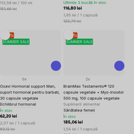
Evaluare
Ultimile 3 bucăți în stoc
113,58 lei / 100 ml
preţ:
151,46 lei
116,80 lei
Evaluare
1,95 lei / 1 capsulă
preţ:
129,79 lei
–10 %
–10 %
SUMMER SALE
SUMMER SALE
0x
2x
Osavi Hormonal support Man,
BrainMax Testamento® 120
suport hormonal pentru barbati,
capsule vegetale + Myo-Inositol
30 capsule vegetale
500 mg, 100 capsule vegetale
Echilibrul hormonal
Supliment alimentar
Sănătatea femeii
În stoc
În stoc
62,20 lei
Evaluare
185,06 lei
2,07 lei / 1 capsulă
preţ:
Evaluare
69,12 lei
1,54 lei / 1 capsulă