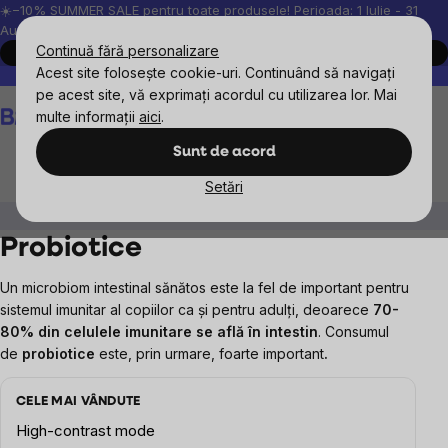
Treci
☀️−10% SUMMER SALE pentru toate produsele! Perioada: 1 Iulie - 31
August, 2026.
la
Continuă fără personalizare
Cumpără acum
conținut
Acest site folosește cookie-uri. Continuând să navigați
Peste 200.000 de recenzii verificate
Produsele noastre sunt testa
pe acest site, vă exprimați acordul cu utilizarea lor. Mai
Coş
multe informații
aici
.
de
cumpărături
Sunt de acord
Setări
Obiective
Copii
Probiotice
Probiotice
Un microbiom intestinal sănătos este la fel de important pentru
sistemul imunitar al copiilor ca și pentru adulți, deoarece
70-
80% din celulele imunitare se află în intestin
. Consumul
de
probiotice
este, prin urmare, foarte important
.
CELE MAI VÂNDUTE
High-contrast mode