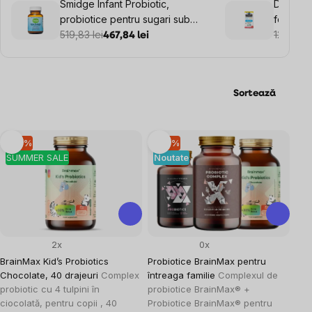
Smidge Infant Probiotic,
Dr. Prob
probiotice pentru sugari sub
formula
formă de pudră, 15 g
519,83 lei
verde, 3
129,79 l
467,84 lei
masticab
refriger
Sortează
Listă
–10 %
–10 %
SUMMER SALE
Noutate
produse
2x
0x
BrainMax Kid’s Probiotics
Probiotice BrainMax pentru
Chocolate, 40 drajeuri
Complex
întreaga familie
Complexul de
probiotic cu 4 tulpini în
probiotice BrainMax® +
ciocolată, pentru copii , 40
Probiotice BrainMax® pentru