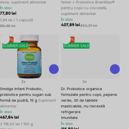
doze, supliment alimentar
femei + Probiotice BrainMax®
În stoc
pentru copii cu ciocolată,
supliment alimentar
77,80 lei
În stoc
Evaluare
1,94 lei / 1 capsulă
preţ:
407,89 lei
453,21 lei
86,46 lei
–10 %
–10 %
SUMMER SALE
SUMMER SALE
2x
3x
Smidge Infant Probiotic,
Dr. Probiotice organice
probiotice pentru sugari sub
formulate pentru copii, pepene
formă de pudră, 15 g
Supliment
verde, 30 de tablete
alimentar
masticabile, nu necesită
În stoc
refrigerare
Imunitate
467,84 lei
Evaluare
În stoc
3 118,93 lei / 100 g