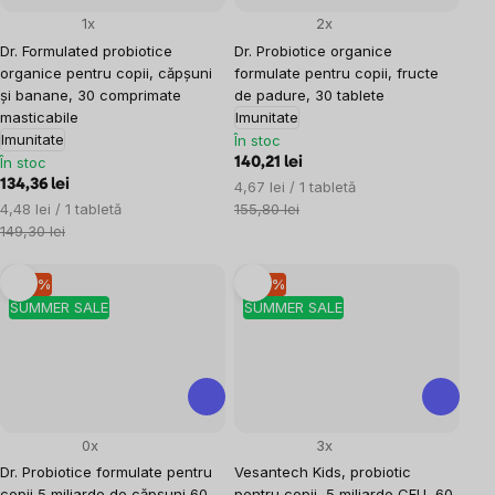
1x
2x
Dr. Formulated probiotice
Dr. Probiotice organice
organice pentru copii, căpșuni
formulate pentru copii, fructe
și banane, 30 comprimate
de padure, 30 tablete
masticabile
Imunitate
Imunitate
În stoc
În stoc
140,21 lei
134,36 lei
Evaluare
4,67 lei / 1 tabletă
Evaluare
preţ:
4,48 lei / 1 tabletă
155,80 lei
preţ:
149,30 lei
–10 %
–10 %
SUMMER SALE
SUMMER SALE
0x
3x
Dr. Probiotice formulate pentru
Vesantech Kids, probiotic
copii 5 miliarde de căpșuni 60
pentru copii, 5 miliarde CFU, 60