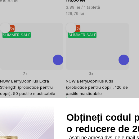
preţ:
519,83 lei
116,80 lei
Evaluare
3,89 lei / 1 tabletă
preţ:
129,79 lei
–10 %
–10 %
SUMMER SALE
SUMMER SALE
2x
3x
NOW BerryDophilus Extra
NOW BerryDophilus Kids
Strength (probiotice pentru
(probiotice pentru copii), 120 de
copii), 50 pastile masticabile
pastile masticabile
Ultimile 2 bucăți în stoc
În stoc
95,35 lei
101,20 lei
Evaluare
Evaluare
1,91 lei / 1 cm2
0,84 lei / 1 cm2
Obțineți codul 
preţ:
preţ:
105,96 lei
112,46 lei
o reducere de 20
–10 %
–10 %
Lăsați-ne adresa dvs. de e-mail 