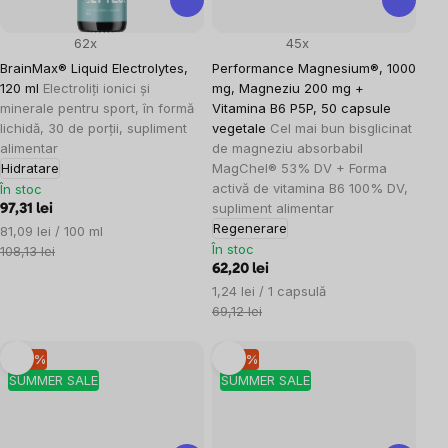
62x
45x
BrainMax® Liquid Electrolytes,
Performance Magnesium®, 1000
120 ml
Electroliți ionici și
mg, Magneziu 200 mg +
minerale pentru sport, în formă
Vitamina B6 P5P, 50 capsule
lichidă, 30 de porții, supliment
vegetale
Cel mai bun bisglicinat
alimentar
de magneziu absorbabil
Hidratare
MagChel® 53% DV + Forma
activă de vitamina B6 100% DV,
În stoc
supliment alimentar
97,31 lei
Regenerare
Evaluare
81,09 lei / 100 ml
În stoc
preţ:
108,13 lei
62,20 lei
Evaluare
1,24 lei / 1 capsulă
preţ:
69,12 lei
–10 %
–10 %
SUMMER SALE
SUMMER SALE