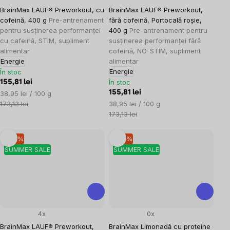
BrainMax LAUF® Preworkout, cu
BrainMax LAUF® Preworkout,
cofeină, 400 g
Pre-antrenament
fără cofeină, Portocală roșie,
pentru susținerea performanței
400 g
Pre-antrenament pentru
cu cafeină, STIM, supliment
susținerea performanței fără
alimentar
cofeină, NO-STIM, supliment
Energie
alimentar
Energie
În stoc
În stoc
155,81 lei
Evaluare
155,81 lei
38,95 lei / 100 g
preţ:
Evaluare
173,13 lei
38,95 lei / 100 g
preţ:
173,13 lei
–10 %
–10 %
SUMMER SALE
SUMMER SALE
4x
0x
BrainMax LAUF® Preworkout,
BrainMax Limonadă cu proteine ​​