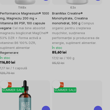
1148x
63x
Performance Magnesium® 1000
BrainMax Creatine®
mg, Magneziu 200 mg +
Monohydrate, Creatina
Vitamina B6 P5P, 100 capsule
monohidrat, 500 g
Compus
vegane
Cel mai bine absorbit
organic pentru creșterea
magneziu bisglicinat MagChel®
mușchilor, susținerea
53% DZR + Forma activă a
performanței și producerea de
vitaminei B6 100% DZR,
energie, supliment alimentar.
supliment alimentar
În stoc
Regenerare
85,60 lei
În stoc
Evaluare
17,12 lei / 100 g
preţ:
116,80 lei
95,12 lei
Evaluare
1,17 lei / 1 capsulă
preţ:
129,79 lei
–10 %
–10 %
SUMMER SALE
SUMMER SALE