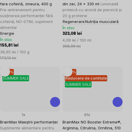
fara cofeină, zmeura, 400 g
din zer, 24 x 330 ml
Limonadă
Pre-antrenament pentru
proteică cu aromă de piersică și
susținerea performanței fără
20 g proteine
cofeină, NO-STIM, supliment
Regenerare
Nutriția musculară
alimentar
În stoc
Energie
323,08 lei
În stoc
Evaluare
4,08 lei / 100 ml
155,81 lei
preţ:
358,99 lei
Evaluare
38,95 lei / 100 g
preţ:
173,13 lei
–10 %
–10 %
SUMMER SALE
Reducere de cantitate
SUMMER SALE
1x
61x
BrainMax Maeștrii performanței
BrainMax NO Booster Extreme®,
Suplimente alimentare pentru
Arginina, Citrulina, Ornitina, 510