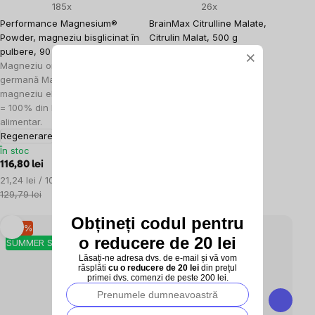
185x
26x
Performance Magnesium®
BrainMax Citrulline Malate,
Powder, magneziu bisglicinat în
Citrulin Malat, 500 g
pulbere, 90 doze, 550 g
În stoc
×
Magneziu organic de calitate
107,05 lei
germană MagChel®, 375 mg de
Evaluare
21,41 lei / 100 g
magneziu elementar într-o doză
preţ:
118,96 lei
= 100% din DZR! Supliment
alimentar.
Regenerare
În stoc
116,80 lei
Evaluare
21,24 lei / 100 g
preţ:
129,79 lei
Obțineți codul pentru
–10 %
–10 %
o reducere de 20 lei
SUMMER SALE
SUMMER SALE
Lăsați-ne adresa dvs. de e-mail și vă vom
răsplăti
cu o reducere de 20 lei
din prețul
primei dvs. comenzi de peste 200 lei.