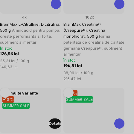
4x
102x
BrainMax L-Citrulline, L-citrulină,
BrainMax Creatine®
500 g
Aminoacid pentru pompa,
(Creapure®), Creatina
creste performanta si forta,
monohidrat, 500 g
Formă
supliment alimentar
patentată de creatină de calitate
În stoc
germană Creapure®, supliment
alimentar
126,56 lei
În stoc
Evaluare
25,31 lei / 100 g
preţ:
194,81 lei
140,63 lei
Evaluare
38,96 lei / 100 g
preţ:
216,47 lei
Mai multe variante
–10 %
–10 %
SUMMER SALE
SUMMER SALE
Detalii