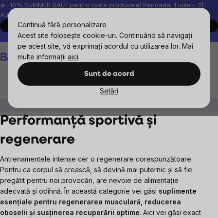
Treci
☀️−10% SUMMER SALE pentru toate produsele! Perioada: 1 Iulie - 31
August, 2026.
la
Continuă fără personalizare
Cumpără acum
conținut
Acest site folosește cookie-uri. Continuând să navigați
Peste 200.000 de recenzii verificate
Produsele noastre sunt testa
pe acest site, vă exprimați acordul cu utilizarea lor. Mai
Coş
multe informații
aici
.
de
cumpărături
Sunt de acord
Setări
Bărbați
Performanță sportivă și regenerare
Performanță sportivă și
regenerare
Antrenamentele intense cer o regenerare corespunzătoare.
Pentru ca corpul să crească, să devină mai puternic și să fie
pregătit pentru noi provocări, are nevoie de alimentație
adecvată și odihnă. În această categorie vei găsi
suplimente
esențiale pentru regenerarea musculară, reducerea
oboselii și susținerea recuperării optime
. Aici vei găsi exact