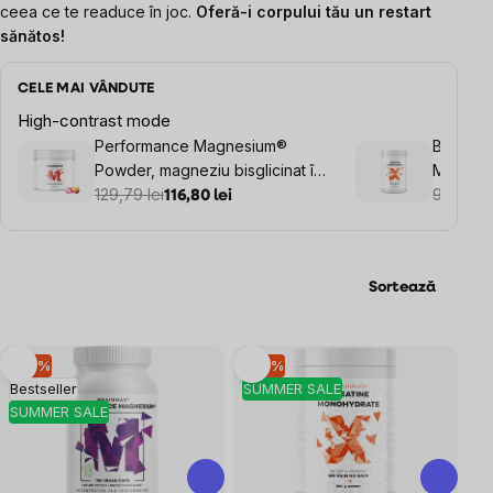
ceea ce te readuce în joc.
Oferă-i corpului tău un restart
sănătos!
CELE MAI VÂNDUTE
High-contrast mode
Performance Magnesium®
BrainMa
Powder, magneziu bisglicinat în
Monohyd
pulbere, 90 doze, 550 g
129,79 lei
monohid
95,12 lei
116,80 lei
Sortează
Listă
–10 %
–10 %
Bestseller
SUMMER SALE
produse
SUMMER SALE