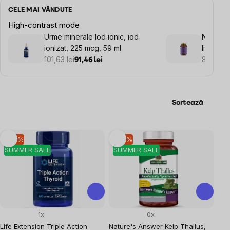
CELE MAI VÂNDUTE
High-contrast mode
Urme minerale Iod ionic, iod
NaturLab
ionizat, 225 mcg, 59 ml
lipozom
101,63 lei
86,46 le
91,46 lei
Sortează
Listă
–10 %
–10 %
SUMMER SALE
SUMMER SALE
produse
1x
0x
Life Extension Triple Action
Nature's Answer Kelp Thallus,