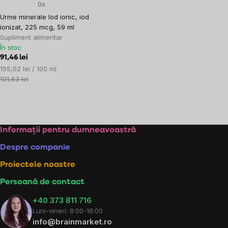
0x
Urme minerale Iod ionic, iod
ionizat, 225 mcg, 59 ml
Supliment alimentar
În stoc
91,46 lei
Evaluare
155,02 lei / 100 ml
preţ:
101,63 lei
Controlul
listărilor
Subsol
Informații pentru dumneavoastră
Despre companie
Proiectele noastre
Persoană de contact
+40 373 811 716
Luni-vineri: 8:00-16:00
info@brainmarket.ro