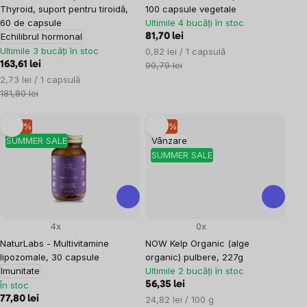
Thyroid, suport pentru tiroidă,
100 capsule vegetale
60 de capsule
Ultimile 4 bucăți în stoc
Echilibrul hormonal
81,70 lei
Ultimile 3 bucăți în stoc
Evaluare
0,82 lei / 1 capsulă
preţ:
163,61 lei
90,79 lei
Evaluare
2,73 lei / 1 capsulă
preţ:
181,80 lei
–10 %
–10 %
SUMMER SALE
Vânzare
SUMMER SALE
4x
0x
NaturLabs - Multivitamine
NOW Kelp Organic (alge
lipozomale, 30 capsule
organic) pulbere, 227g
Imunitate
Ultimile 2 bucăți în stoc
În stoc
56,35 lei
Evaluare
77,80 lei
24,82 lei / 100 g