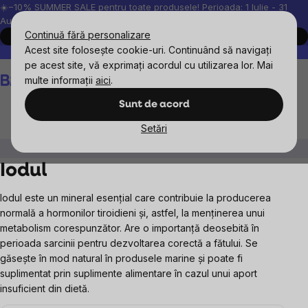
Treci
☀️−10% SUMMER SALE pentru toate produsele! Perioada: 1 Iulie - 31
August, 2026.
la
Continuă fără personalizare
Cumpără acum
conținut
Acest site folosește cookie-uri. Continuând să navigați
Peste 200.000 de recenzii verificate
Produsele noastre sunt testa
pe acest site, vă exprimați acordul cu utilizarea lor. Mai
Coş
multe informații
aici
.
de
cumpărături
Sunt de acord
Setări
Suplimente alimentare
Minerale
Iodul
Iodul
Iodul este un mineral esențial care contribuie la producerea
normală a hormonilor tiroidieni și, astfel, la menținerea unui
metabolism corespunzător. Are o importanță deosebită în
perioada sarcinii pentru dezvoltarea corectă a fătului. Se
găsește în mod natural în produsele marine și poate fi
suplimentat prin suplimente alimentare în cazul unui aport
insuficient din dietă.