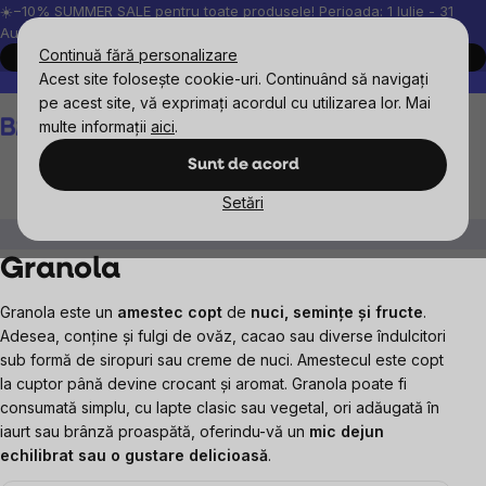
Treci
☀️−10% SUMMER SALE pentru toate produsele! Perioada: 1 Iulie - 31
August, 2026.
la
Continuă fără personalizare
Cumpără acum
conținut
Acest site folosește cookie-uri. Continuând să navigați
Peste 200.000 de recenzii verificate
Produsele noastre sunt testa
pe acest site, vă exprimați acordul cu utilizarea lor. Mai
Coş
multe informații
aici
.
de
cumpărături
Sunt de acord
Setări
Alimente
Mic dejunuri sănătoase
Granola
Granola
Granola este un
amestec copt
de
nuci, semințe și fructe
.
Adesea, conține și fulgi de ovăz, cacao sau diverse îndulcitori
sub formă de siropuri sau creme de nuci. Amestecul este copt
la cuptor până devine crocant și aromat.
Granola poate fi
consumată simplu, cu lapte clasic sau vegetal, ori adăugată în
iaurt sau brânză proaspătă, oferindu-vă un
mic dejun
echilibrat sau o gustare delicioasă
.