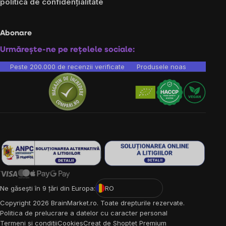
politica de confidențialitate
Abonare
Urmărește-ne pe rețelele sociale:
Peste 200.000 de recenzii verificate
Produsele noastre sunt testa
Ne găsești în 9 țări din Europa:
RO
Copyright
2026
BrainMarket.ro. Toate drepturile rezervate.
Politica de prelucrare a datelor cu caracter personal
Termeni și condiții
Cookies
Creat de Shoptet Premium