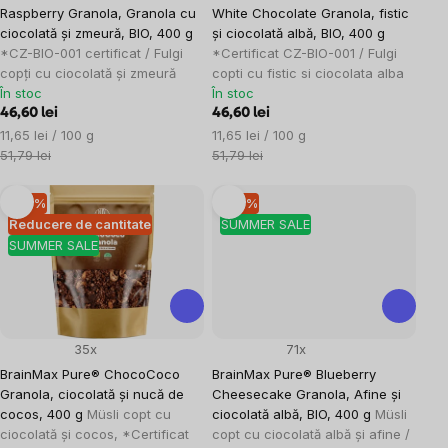
Raspberry Granola, Granola cu
White Chocolate Granola, fistic
ciocolată și zmeură, BIO, 400 g
și ciocolată albă, BIO, 400 g
*CZ-BIO-001 certificat / Fulgi
*Certificat CZ-BIO-001 / Fulgi
copți cu ciocolată și zmeură
copti cu fistic si ciocolata alba
În stoc
În stoc
46,60 lei
46,60 lei
Evaluare
Evaluare
11,65 lei / 100 g
11,65 lei / 100 g
preţ:
preţ:
51,79 lei
51,79 lei
–10 %
–10 %
Reducere de cantitate
SUMMER SALE
SUMMER SALE
35x
71x
BrainMax Pure® ChocoCoco
BrainMax Pure® Blueberry
Granola, ciocolată și nucă de
Cheesecake Granola, Afine și
cocos, 400 g
Müsli copt cu
ciocolată albă, BIO, 400 g
Müsli
ciocolată și cocos, *Certificat
copt cu ciocolată albă și afine /