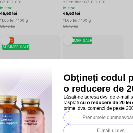
CZ-BIO-001
*Certificat CZ-BIO-001
În stoc
În stoc
46,60 lei
46,60 lei
Evaluare
Evaluare
11,65 lei / 100 g
11,65 lei / 100 g
preţ:
preţ:
51,79 lei
51,79 lei
–10 %
SUMMER SALE
SUMMER SALE
Obțineți codul 
13x
6x
o reducere de 20
BrainMax Pure® Granola Low
BrainMax Pure® Peanut Butter
Lăsați-ne adresa dvs. de e-mail 
Carb, Cacao, BIO, 400 g
Vegan Granola, granola cu unt
răsplăti
cu o reducere de 20 lei
d
Granola Low Carb cu cacao /
de arahide, 400 g
Fulgi copti cu
primei dvs. comenzi de peste 200 
*certificat CZ-BIO-001
crema de arahide
În stoc
În stoc
46,60 lei
51,79 lei
Evaluare
Evaluare
11,65 lei / 100 g
12,95 lei / 100 g
preţ:
preţ: