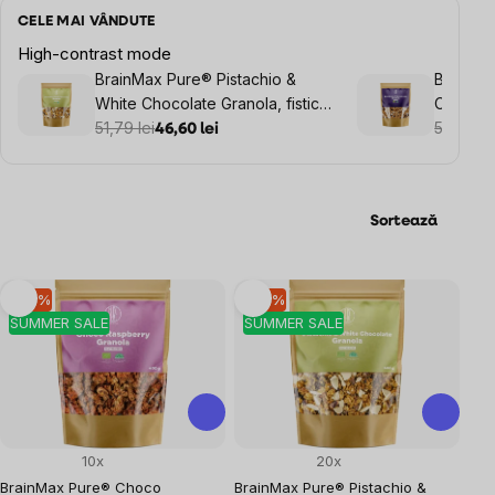
CELE MAI VÂNDUTE
High-contrast mode
BrainMax Pure® Pistachio &
BrainMa
White Chocolate Granola, fistic și
Cheesec
ciocolată albă, BIO, 400 g
51,79 lei
ciocolat
51,79 lei
46,60 lei
Sortează
Listă
–10 %
–10 %
SUMMER SALE
SUMMER SALE
produse
10x
20x
BrainMax Pure® Choco
BrainMax Pure® Pistachio &