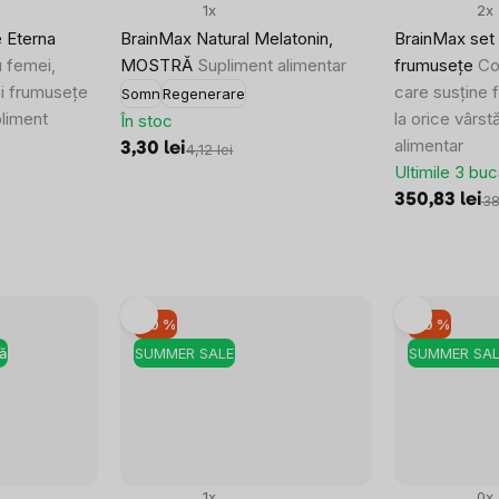
1x
2x
 Eterna
BrainMax Natural Melatonin,
BrainMax set 
 femei,
MOSTRĂ
Supliment alimentar
frumusețe
Co
i frumusețe
care susține 
Somn
Regenerare
pliment
la orice vârst
În stoc
alimentar
3,30 lei
4,12 lei
Ultimile 3 buc
350,83 lei
38
–10 %
–10 %
ă
SUMMER SALE
SUMMER SAL
1x
0x