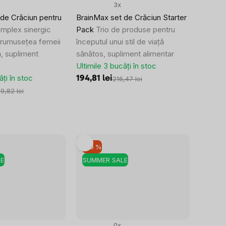
3x
de Crăciun pentru
BrainMax set de Crăciun Starter
mplex sinergic
Pack
Trio de produse pentru
frumusețea femeii
începutul unui stil de viață
ă, supliment
sănătos, supliment alimentar
Ultimile 3 bucăți în stoc
ăți în stoc
194,81 lei
216,47 lei
9,82 lei
–10 %
E
SUMMER SALE
0x