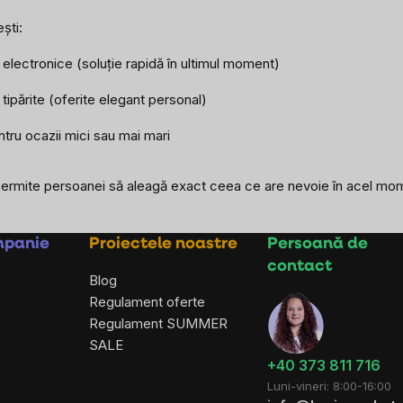
ști:
lectronice (soluție rapidă în ultimul moment)
ipărite (oferite elegant personal)
entru ocazii mici sau mai mari
permite persoanei să aleagă exact ceea ce are nevoie în acel mo
mpanie
Proiectele noastre
Persoană de
contact
Blog
Regulament oferte
Regulament SUMMER
SALE
+40 373 811 716
Luni-vineri: 8:00-16:00