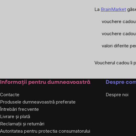
La
BrainMarket
găse
vouchere cadou e
vouchere cadou t
valori diferite p
Voucherul cadou îi 
Subsol
Informații pentru dumneavoastră
Despre co
Contacte
Despre noi
Produsele dumneavoastră preferate
Întrebări frecvente
Livrare și plată
Reclamații și returnări
Autoritatea pentru protectia consumatorului