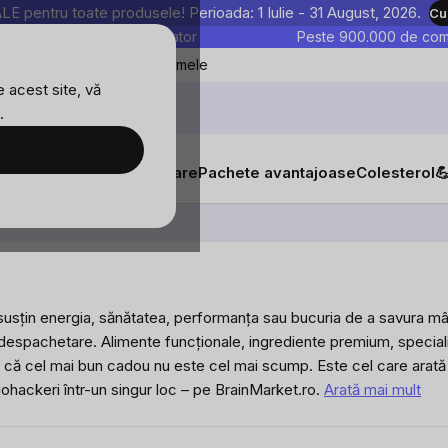
entru toate produsele! Perioada: 1 Iulie - 31 August, 2026.
Cu
astre sunt testate în laborator
Peste 900.000 de come
Blog
Favoritele mele
 acest site, vă
.
tăți
Suplimente alimentare
Pachete avantajoase
Colesterol

are susțin energia, sănătatea, performanța sau bucuria de a savura m
 despachetare. Alimente funcționale, ingrediente premium, speciali
ru că cel mai bun cadou nu este cel mai scump. Este cel care arată
biohackeri într-un singur loc – pe BrainMarket.ro.
Arată mai mult