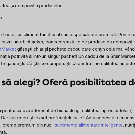
itatea și compoziția produselor
te
 fi ideal un aliment funcțional sau o specialitate proteică. Pentru 
n cazul unui biohacker, concentrează-te pe produse cu compoziție c
inMarket
găsești chiar și pachete cadou care conțin cele mai vând
nația potrivită și într-un singur pachet! Un cadou de la BrainMarket
 te gândești. Că știi ce cumperi. Și că pentru tine calitatea nu est
e să alegi? Oferă posibilitatea 
pentru cineva interesat de biohacking, calitatea ingredientelor și 
. Dar să nimerești exact preferințele sale? Asta necesită o cunoașt
e
, creme premium din nuci,
suplimente alimentare inteligente
, nutr
ntă.