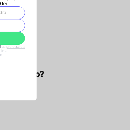
orat BrainMarket
lei.
ei
rd cu
prelucrarea
mirea
le.
t în dulap?