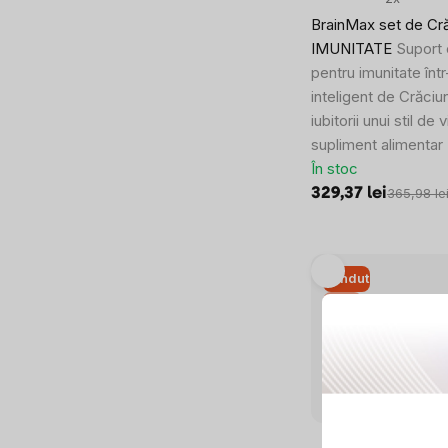
BrainMax set de Cr
IMUNITATE
Suport
pentru imunitate înt
inteligent de Crăciu
iubitorii unui stil de
supliment alimentar
În stoc
329,37 lei
365,98 le
Vândut
–10 %
SUMMER SALE
0x