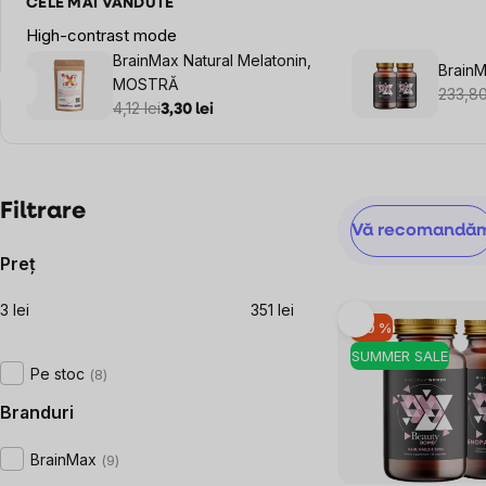
CELE MAI VÂNDUTE
High-contrast mode
BrainMax Natural Melatonin,
BrainM
MOSTRĂ
233,80
4,12 lei
3,30 lei
Bară
Filtrare
Selectarea
Vă recomandă
laterală
produsului
Preţ
3
lei
351
lei
Listă
–10 %
produse
SUMMER SALE
Pe stoc
8
Branduri
BrainMax
9