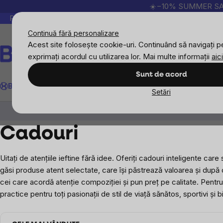
Treci
☀️−10% SUMMER SALE p
la
Peste 200.000 de recenzii verificate
Produsele no
conținut
Continuă fără personalizare
Acest site folosește cookie-uri. Continuând să navigați pe
exprimați acordul cu utilizarea lor. Mai multe informații
aici
Căutare
Sunt de acord
BrainMax
Sport
Imunitate
Femei
Bărbați
Copii
Obiective
Nou
Setări
Cadouri
Cadouri
Uitați de atențiile ieftine fără idee. Oferiți cadouri inteligente c
găsi produse atent selectate, care își păstrează valoarea și după
cei care acordă atenție compoziției și pun preț pe calitate. Pent
practice pentru toți pasionații de stil de viață sănătos, sportivi și 