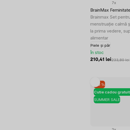
7x
BrainMax Feminitate
Brainmax Set pentru
menstruație calmă ș
la prima vedere, su
alimentar
Piele și păr
În stoc
210,41 lei
233,80 lei
–10 %
Cutie cadou gratuit
SUMMER SALE
2x