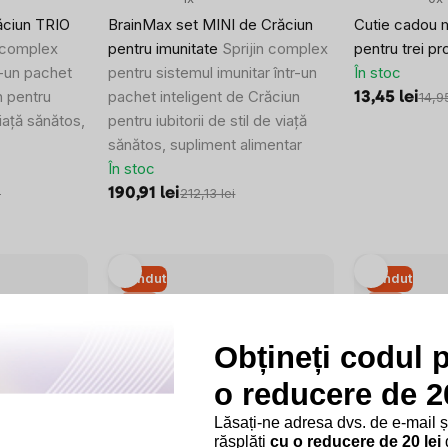
ăciun TRIO
BrainMax set MINI de Crăciun
Cutie cadou 
 complex
pentru imunitate
Sprijin complex
pentru trei p
r-un pachet
pentru sistemul imunitar într-un
În stoc
n pentru
pachet inteligent de Crăciun
13,45 lei
14,95
 viață sănătos,
pentru iubitorii de stil de viață
sănătos, supliment alimentar
În stoc
190,91 lei
i
212,13 lei
Vândut
Vândut
–10 %
–10 %
SUMMER SALE
SUMMER SAL
Obțineți codul 
o reducere de 20
Lăsați-ne adresa dvs. de e-mail 
2x
0x
răsplăti
cu o reducere de 20 lei
d