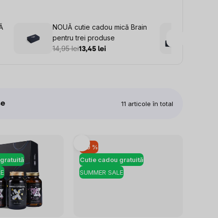
Ă
NOUĂ cutie cadou mică Brain
Brain
pentru trei produse
IMUN
14,95 lei
365,98
13,45 lei
te
11
articole în total
–10 %
gratuită
Cutie cadou gratuită
E
SUMMER SALE