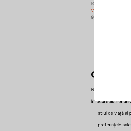
BrainMarket pexe pe
Vândut
9,55 lei
10,62 lei
Controlul
listărilor
Cum să al
Nu cumpăra lucruri i
În locul soluțiilor u
stilul de viață al
preferințele sal