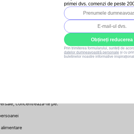
ntru copii
dopuri de urechi 3M pentru
Planse de col
primei dvs. comenzi de peste 200 
dormit
pentru copii
Vândut
Vândut
3,70 lei
7,60 lei
4,12 lei
8,45 l
Obțineți reducerea
Prin trimiterea formularului, sunteți de aco
datelor dumneavoastră personale
și cu pri
buletinelor noastre informative inspiraționa
egi un cadou care nu va fi uita
nutile care vor ajunge pe fundul sertarului.
niversale, concentrează-te pe:
 persoanei
e alimentare