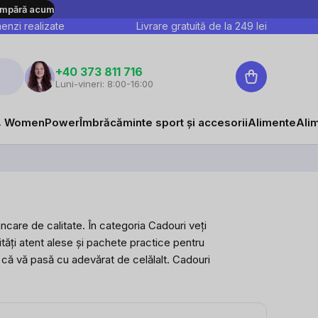
mpără acum
nzi realizate
Livrare gratuită de la
249
lei
Coş
+40 373 811 716
Luni-vineri: 8:00-16:00
de
cumpărături
 WomenPower
Îmbrăcăminte sport și accesorii
Alimente
Ali
âncare de calitate. În categoria Cadouri veți
tăți atent alese și pachete practice pentru
 că vă pasă cu adevărat de celălalt. Cadouri