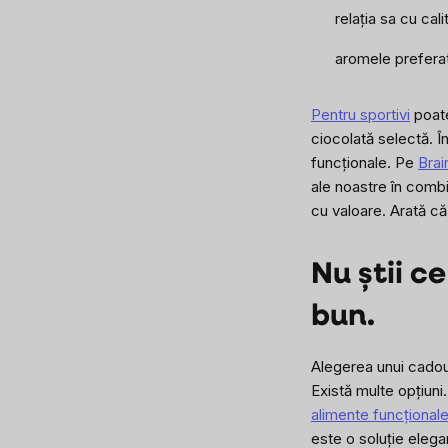
relația sa cu cal
aromele prefera
Pentru sportivi
poate
ciocolată selectă. Î
funcționale. Pe
Bra
ale noastre în combi
cu valoare. Arată că
Nu știi c
bun.
Alegerea unui cadou 
Există multe opțiuni
alimente funcțional
este o soluție elega