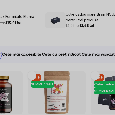
Cutie cadou mare Brain NOU
ax Feminitate Eterna
pentru trei produse
 lei
210,41 lei
14,95 lei
13,45 lei
m
Cele mai accesibile
Cele cu preț ridicat
Cele mai vându
–19 %
–10 %
SUMMER SALE
Cutie cadou 
SUMMER SAL