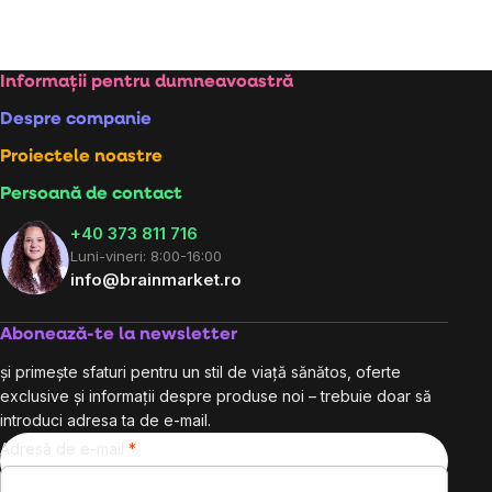
Subsol
Informații pentru dumneavoastră
Despre companie
Proiectele noastre
Persoană de contact
+40 373 811 716
Luni-vineri: 8:00-16:00
info@brainmarket.ro
Abonează-te la newsletter
și primește sfaturi pentru un stil de viață sănătos, oferte
exclusive și informații despre produse noi – trebuie doar să
introduci adresa ta de e-mail.
Adresă de e-mail