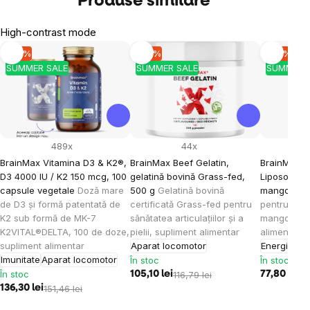
Produse similare
High-contrast mode
-10 %
-10 %
-10 %
SUMMER SALE
SUMMER SALE
SUMMER 
489x
44x
BrainMax Vitamina D3 & K2®,
BrainMax Beef Gelatin,
BrainMax K
D3 4000 IU / K2 150 mcg, 100
gelatină bovină Grass-fed,
Liposomal V
capsule vegetale
Doză mare
500 g
Gelatină bovină
mango, 15
de D3 și formă patentată de
certificată Grass-fed pentru
pentru cop
K2 sub formă de MK-7
sănătatea articulațiilor și a
mango, 30 
K2VITAL®DELTA, 100 de doze,
pielii, supliment alimentar
alimentar
supliment alimentar
Aparat locomotor
Energie
Imu
Imunitate
Aparat locomotor
În stoc
În stoc
În stoc
105,10 lei
116,79 lei
77,80 lei
86
136,30 lei
151,46 lei