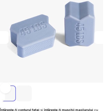
Întărește-ți conturul feței
și
întărește-ți mușchii maxilarului
cu