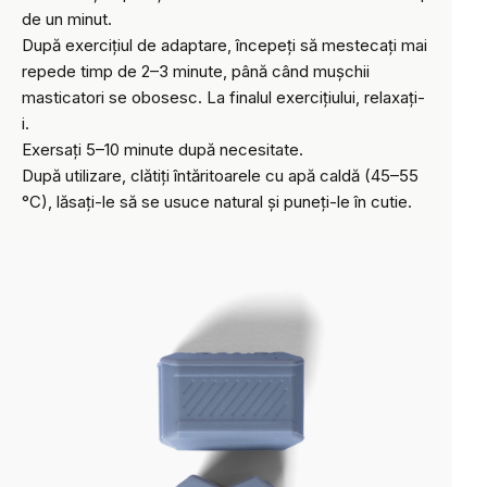
de un minut.
După exercițiul de adaptare, începeți să mestecați mai
repede timp de 2–3 minute, până când mușchii
masticatori se obosesc. La finalul exercițiului, relaxați-
i.
Exersați 5–10 minute după necesitate.
După utilizare, clătiți întăritoarele cu apă caldă (45–55
°C), lăsați-le să se usuce natural și puneți-le în cutie.