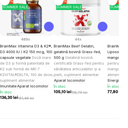
-10 %
-10 %
-10 %
SUMMER SALE
SUMMER SALE
SUMMER 
489x
44x
BrainMax Vitamina D3 & K2®,
BrainMax Beef Gelatin,
BrainMax K
D3 4000 IU / K2 150 mcg, 100
gelatină bovină Grass-fed,
Liposomal V
capsule vegetale
Doză mare
500 g
Gelatină bovină
mango, 15
de D3 și formă patentată de
certificată Grass-fed pentru
pentru cop
K2 sub formă de MK-7
sănătatea articulațiilor și a
mango, 30 
K2VITAL®DELTA, 100 de doze,
pielii, supliment alimentar
alimentar
supliment alimentar
Aparat locomotor
Energie
Imu
Imunitate
Aparat locomotor
În stoc
În stoc
În stoc
105,10 lei
116,79 lei
77,80 lei
86
136,30 lei
151,46 lei