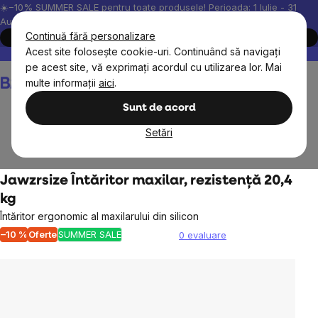
Treci
☀️−10% SUMMER SALE pentru toate produsele! Perioada: 1 Iulie - 31
August, 2026.
la
Continuă fără personalizare
Cumpără acum
conținut
Acest site folosește cookie-uri. Continuând să navigați
Peste 200.000 de recenzii verificate
Produsele noastre sunt testa
pe acest site, vă exprimați acordul cu utilizarea lor. Mai
Coş
multe informații
aici
.
de
cumpărături
Sunt de acord
Setări
Pentru acasă
Jawzrsize Întăritor maxilar, rezistență 20,4
kg
Întăritor ergonomic al maxilarului din silicon
–10 %
Oferte
SUMMER SALE
0 evaluare