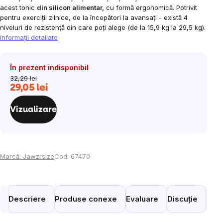
acest tonic
din silicon alimentar,
cu formă ergonomică. Potrivit
pentru exerciții zilnice, de la începători la avansați - există 4
niveluri de rezistență din care poți alege (de la 15,9 kg la 29,5 kg).
Informaţii detaliate
În prezent indisponibil
32,29 lei
29,05 lei
Evaluare
preţ:
Vizualizare
Marcă:
Jawzrsize
Cod:
67470
Descriere
Produse conexe
Evaluare
Discuție
Prod