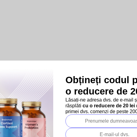
Obțineți codul 
o reducere de 20
Lăsați-ne adresa dvs. de e-mail 
răsplăti
cu o reducere de 20 lei
d
primei dvs. comenzi de peste 200 