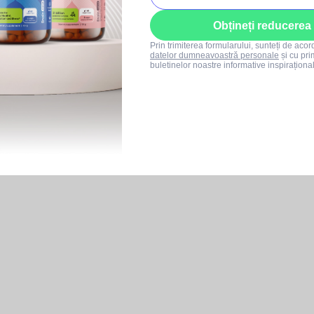
Obțineți reducerea
Prin trimiterea formularului, sunteți de aco
datelor dumneavoastră personale
și cu pri
buletinelor noastre informative inspiraționa