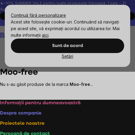
Treci
☀️−10% SUMMER SALE pentru toate produsele! Perioada: 1 Iulie - 31
August, 2026.
la
Continuă fără personalizare
Cumpără acum
conținut
Acest site folosește cookie-uri. Continuând să navigați
Peste 200.000 de recenzii verificate
Produsele noastre sunt testa
pe acest site, vă exprimați acordul cu utilizarea lor. Mai
Coş
multe informații
aici
.
de
cumpărături
Sunt de acord
Setări
Mărcile vândute
Moo-free
Moo-free
Nu s-au găsit produse de la marca
Moo-free
...
Subsol
Informații pentru dumneavoastră
Despre companie
Proiectele noastre
Persoană de contact