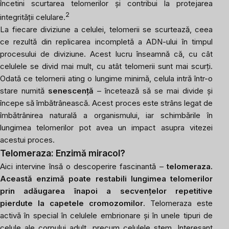
încetini scurtarea telomerilor și contribui la protejarea
2
integrității celulare.
La fiecare diviziune a celulei, telomerii se scurtează, ceea
ce rezultă din replicarea incompletă a ADN-ului în timpul
procesului de diviziune. Acest lucru înseamnă că, cu cât
celulele se divid mai mult, cu atât telomerii sunt mai scurți.
Odată ce telomerii ating o lungime minimă, celula intră într-o
stare numită
senescență
– încetează să se mai divide și
începe să îmbătrânească. Acest proces este strâns legat de
îmbătrânirea naturală a organismului, iar schimbările în
lungimea telomerilor pot avea un impact asupra vitezei
acestui proces.
Telomeraza: Enzimă miracol?
Aici intervine însă o descoperire fascinantă –
telomeraza.
Această enzimă poate restabili lungimea telomerilor
prin adăugarea înapoi a secvențelor repetitive
pierdute la capetele cromozomilor
. Telomeraza este
activă în special în celulele embrionare și în unele tipuri de
celule ale corpului adult, precum celulele stem. Interesant