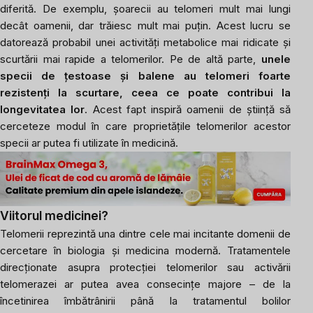
diferită. De exemplu, șoarecii au telomeri mult mai lungi
decât oamenii, dar trăiesc mult mai puțin. Acest lucru se
datorează probabil unei activități metabolice mai ridicate și
scurtării mai rapide a telomerilor. Pe de altă parte,
unele
specii de țestoase și balene au telomeri foarte
rezistenți la scurtare, ceea ce poate contribui la
longevitatea lor
. Acest fapt inspiră oamenii de știință să
cerceteze modul în care proprietățile telomerilor acestor
specii ar putea fi utilizate în medicină.
Viitorul medicinei?
Telomerii reprezintă una dintre cele mai incitante domenii de
cercetare în biologia și medicina modernă. Tratamentele
direcționate asupra protecției telomerilor sau activării
telomerazei ar putea avea consecințe majore – de la
încetinirea îmbătrânirii până la tratamentul bolilor