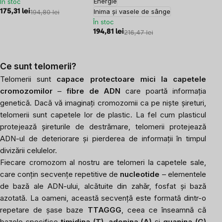
Energie
În stoc
Inima și vasele de sânge
175,31 lei
194,80 lei
În stoc
194,81 lei
216,47 lei
Ce sunt telomerii?
Telomerii sunt
capace protectoare mici la capetele
cromozomilor
–
fibre de ADN
care poartă informația
genetică. Dacă vă imaginați cromozomii ca pe niște șireturi,
telomerii sunt capetele lor de plastic. La fel cum plasticul
protejează șireturile de destrămare, telomerii protejează
ADN-ul de deteriorare și pierderea de informații în timpul
divizării celulelor.
Fiecare cromozom al nostru are telomeri la capetele sale,
care conțin secvențe repetitive de
nucleotide
– elementele
de bază ale ADN-ului, alcătuite din zahăr, fosfat și bază
azotată. La oameni, această secvență este formată dintr-o
repetare de șase baze
TTAGGG
, ceea ce înseamnă că
bazele specifice
timidina (T)
,
adenina (A)
și
guanina (G)