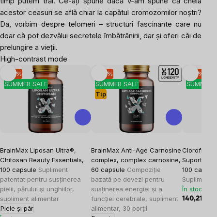
timp putem trăi. Ce-ați spune dacă v-am spune că cheia
acestor ceasuri se află chiar la capătul cromozomilor noștri?
Da, vorbim despre telomeri – structuri fascinante care nu
doar că pot dezvălui secretele îmbătrânirii, dar și oferi căi de
prelungire a vieții.
High-contrast mode
-10 %
-10 %
-10 %
SUMMER SALE
SUMMER SALE
SUMMER 
Tip
BrainMax Liposan Ultra®,
BrainMax Anti-Age Carnosine
Clorofilă Li
Chitosan Beauty Essentials,
complex, complex carnosine,
Suport pen
100 capsule
Supliment
60 capsule
Compoziție
100 capsul
patentat pentru susținerea
bazată pe dovezi pentru
Supliment a
pielii, părului și unghiilor,
susținerea energiei și a
În stoc
supliment alimentar
funcției cerebrale, supliment
140,21 lei
1
Piele și păr
alimentar, 30 porții