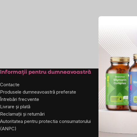
laterală
Subsol
Informații pentru dumneavoastră
Despre co
Contacte
Despre noi
Produsele dumneavoastră preferate
Întrebări frecvente
Livrare și plată
Reclamații și returnări
Autoritatea pentru protectia consumatorului
(ANPC)