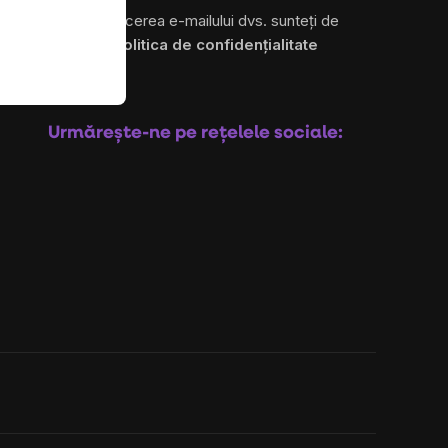
Prin introducerea e-mailului dvs. sunteți de
acord cu
politica de confidențialitate
Abonare
Urmărește-ne pe rețelele sociale: