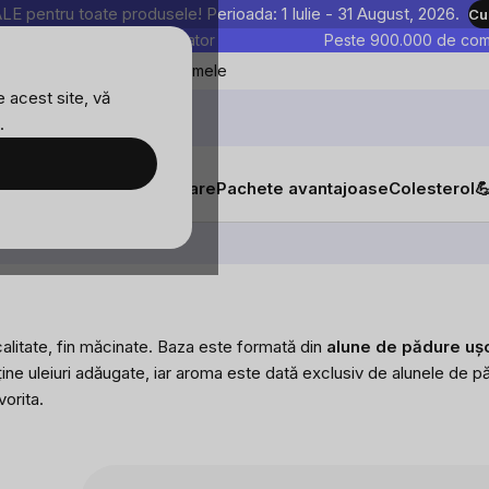
entru toate produsele! Perioada: 1 Iulie - 31 August, 2026.
Cu
astre sunt testate în laborator
Peste 900.000 de come
Blog
Favoritele mele
 acest site, vă
.
tăți
Suplimente alimentare
Pachete avantajoase
Colesterol

Creme de alune
litate, fin măcinate.
Baza este formată din
alune de pădure ușo
ine uleiuri adăugate, iar aroma este dată exclusiv de alunele de p
vorita.