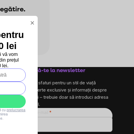
regătire.
×
i.
pentru
 lei
și vă vom
in prețul
lei.
Abonează-te la newsletter
și primește sfaturi pentru un stil de viață
sănătos, oferte exclusive și informații despre
produse noi – trebuie doar să introduci adresa
ta de e-mail.
rd cu
prelucrarea
Adresă de e-mail
mirea
le.
ro