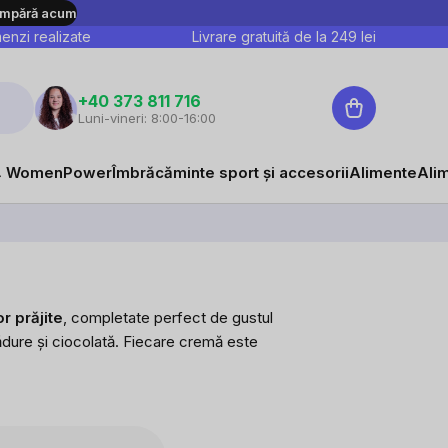
mpără acum
nzi realizate
Livrare gratuită de la
249
lei
Coş
+40 373 811 716
Luni-vineri: 8:00-16:00
de
cumpărături
 WomenPower
Îmbrăcăminte sport și accesorii
Alimente
Ali
r prăjite
, completate perfect de gustul
ădure și ciocolată. Fiecare cremă este