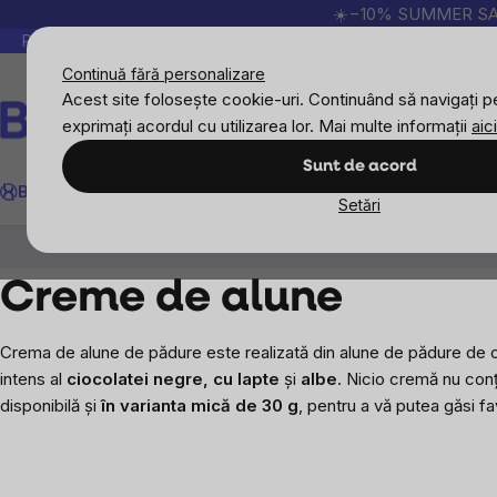
Treci
☀️−10% SUMMER SALE p
la
Peste 200.000 de recenzii verificate
Produsele no
conținut
Continuă fără personalizare
Acest site folosește cookie-uri. Continuând să navigați pe
exprimați acordul cu utilizarea lor. Mai multe informații
aici
Căutare
Sunt de acord
BrainMax
Sport
Imunitate
Femei
Bărbați
Copii
Obiective
Nou
Setări
Alimente
Creme de nuci, gemuri și marmelade
Creme de alune
Crema de alune de pădure este realizată din alune de pădure de ca
intens al
ciocolatei negre, cu lapte
și
albe
. Nicio cremă nu conț
disponibilă și
în varianta mică de 30 g
, pentru a vă putea găsi fa
Bară