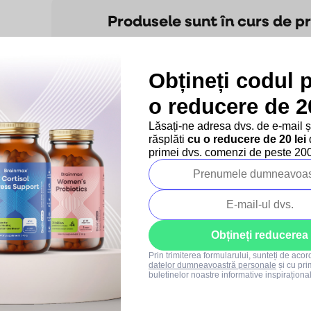
Produsele sunt în curs de p
Dar puteţi vizualiza alte categori
Obțineți codul 
Inapoi în magazin
o reducere de 20
Lăsați-ne adresa dvs. de e-mail 
răsplăti
cu o reducere de 20 lei
d
primei dvs. comenzi de peste 200 
mpanie
Proiectele noastre
Persoană de
contact
Blog
Regulament oferte
Regulament SUMMER
Obțineți reducerea
SALE
Prin trimiterea formularului, sunteți de aco
+40 373 811 716
datelor dumneavoastră personale
și cu pri
Luni-vineri: 8:00-16:00
buletinelor noastre informative inspiraționa
info@brainmarket.