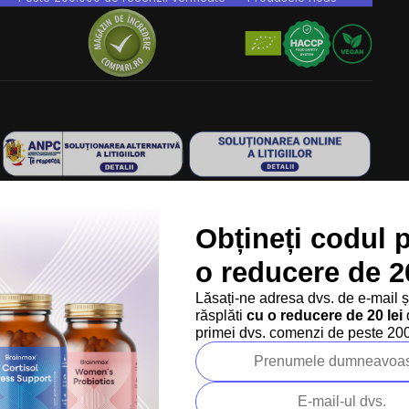
Ne găsești în 9 țări din Europa:
RO
Obțineți codul 
Copyright
2026
BrainMarket.ro. Toate drepturile rezervate.
Politica de prelucrare a datelor cu caracter personal
o reducere de 20
Termeni și condiții
Cookies
Creat de Shoptet Premium
Lăsați-ne adresa dvs. de e-mail 
răsplăti
cu o reducere de 20 lei
d
primei dvs. comenzi de peste 200 