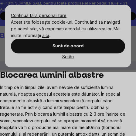
Treci
☀️−10% SUMMER SALE pentru toate produsele! Perioada: 1 Iulie - 31
August, 2026.
la
Continuă fără personalizare
Cumpără acum
conținut
Acest site folosește cookie-uri. Continuând să navigați
Peste 200.000 de recenzii verificate
Produsele noastre sunt testa
pe acest site, vă exprimați acordul cu utilizarea lor. Mai
Coş
multe informații
aici
.
de
cumpărături
Sunt de acord
Setări
Obiective
Somnul
Blocarea luminii albastre
Blocarea luminii albastre
În timp ce în timpul zilei avem nevoie de suficientă lumină
naturală, noaptea excesul acesteia este dăunător. În special
componenta albastră a luminii semnalează corpului când
trebuie să fie activ și când este timpul pentru odihnă și
regenerare. Prin blocarea luminii albastre cu 2-3 ore înainte de
somn, semnalezi corpului că se apropie momentul să doarmă.
Răsplata va fi o producție mai mare de melat0nină (hormonul
somnului și al regenerării, un puternic antioxidant), un somn de