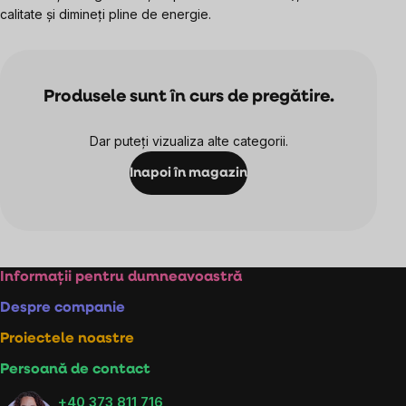
calitate și dimineți pline de energie.
Produsele sunt în curs de pregătire.
Dar puteţi vizualiza alte categorii.
Inapoi în magazin
Subsol
Informații pentru dumneavoastră
Despre companie
Proiectele noastre
Persoană de contact
+40 373 811 716