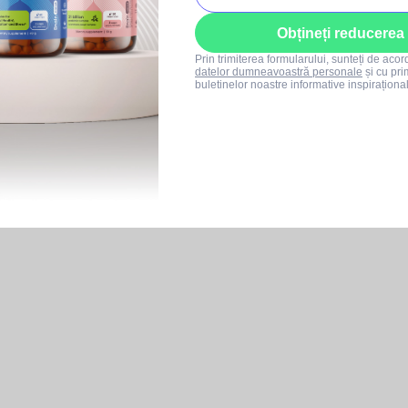
Obțineți reducerea
Prin trimiterea formularului, sunteți de aco
datelor dumneavoastră personale
și cu pri
buletinelor noastre informative inspiraționa