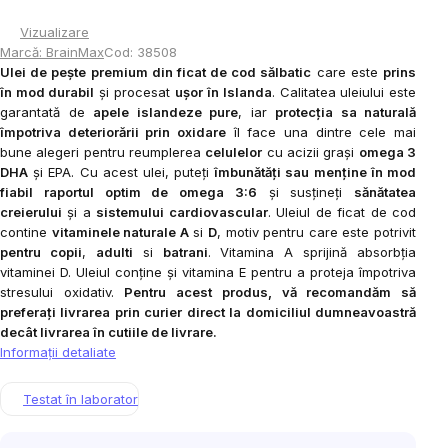
Vizualizare
Marcă:
BrainMax
Cod:
38508
Ulei de pește premium din ficat de cod sălbatic
care este
prins
în mod durabil
și procesat
ușor
în Islanda
. Calitatea uleiului este
garantată de
apele islandeze pure
, iar
protecția sa naturală
împotriva deteriorării prin oxidare
îl face una dintre cele mai
bune alegeri pentru reumplerea
celulelor
cu acizii grași
omega 3
DHA
și EPA. Cu acest ulei, puteți
îmbunătăți sau menține în mod
fiabil raportul optim de omega 3:6
și susțineți
sănătatea
creierului
și a
sistemului cardiovascular
. Uleiul de ficat de cod
contine
vitaminele naturale A
si
D
, motiv pentru care este potrivit
pentru copii
,
adulti
si
batrani
. Vitamina A sprijină absorbția
vitaminei D. Uleiul conține și vitamina E pentru a proteja împotriva
stresului oxidativ.
Pentru acest produs, vă recomandăm să
preferați livrarea prin curier direct la domiciliul dumneavoastră
decât livrarea în cutiile de livrare.
Informaţii detaliate
Testat în laborator