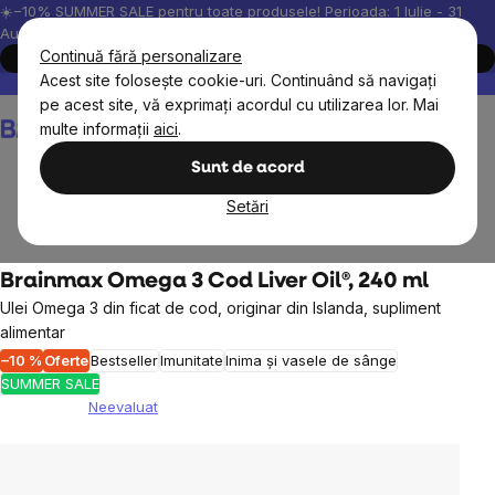
Treci
☀️−10% SUMMER SALE pentru toate produsele! Perioada: 1 Iulie - 31
August, 2026.
la
Continuă fără personalizare
Cumpără acum
conținut
Acest site folosește cookie-uri. Continuând să navigați
Peste 200.000 de recenzii verificate
Produsele noastre sunt testa
pe acest site, vă exprimați acordul cu utilizarea lor. Mai
Coş
multe informații
aici
.
de
cumpărături
Sunt de acord
Setări
Obiective
Imunitate
Omega 3
Brainmax Omega 3 Cod Liver Oil®, 240 ml
Ulei Omega 3 din ficat de cod, originar din Islanda, supliment
alimentar
–10 %
Oferte
Bestseller
Imunitate
Inima și vasele de sânge
SUMMER SALE
Neevaluat
Evaluarea
medie
a
produsului