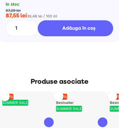
In stoc
97,29 lei
87,55 lei
36,48 lei / 100 ml
Evaluare
preţ:
Adăuga în coş
Produse asociate
–10 %
–10 %
–10 %
SUMMER SALE
Bestseller
Bestseller
SUMMER SALE
SUMMER 