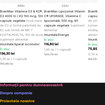
489x
244x
BrainMax Vitamina D3 & K2®,
BrainMax Lipozomal Vitamin
BrainMax Z
D3 4000 IU / K2 150 mcg, 100
C® UPGRADE, Vitamina C
capsule ve
capsule vegetale
Doză mare
lipozomală, 500 mg, 60
de zinc, cu
de D3 și formă patentată de
capsule vegetale
Supliment
turmeric în
K2 sub formă de MK-7
alimentar
biodisponib
K2VITAL®DELTA, 100 de doze,
Imunitate
Energie
alimentar
supliment alimentar
Imunitate
În stoc
Imunitate
Aparat locomotor
În stoc
116,80 lei
În stoc
Evaluare
75,85 lei
1,95 lei / 1 capsulă
136,30 lei
preţ:
Evaluare
129,79 lei
0,76 lei / 1
Evaluare
preţ:
1,36 lei / 1 capsulă
84,29 lei
preţ:
151,46 lei
Subsol
Informații pentru dumneavoastră
Despre companie
Proiectele noastre