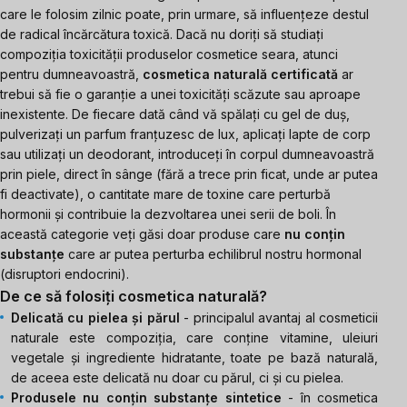
care le folosim zilnic poate, prin urmare, să influențeze destul
de radical încărcătura toxică
. Dacă nu doriți să studiați
compoziția toxicității produselor cosmetice seara, atunci
pentru dumneavoastră,
cosmetica naturală certificată
ar
trebui să fie o garanție a unei toxicități scăzute sau aproape
inexistente.
De fiecare dată când vă spălați cu gel de duș,
pulverizați un parfum franțuzesc de lux, aplicați lapte de corp
sau utilizați un deodorant, introduceți în corpul dumneavoastră
prin piele, direct în sânge (fără a trece prin ficat, unde ar putea
fi deactivate), o cantitate mare de toxine care perturbă
hormonii și contribuie la dezvoltarea unei serii de boli.
În
această categorie veți găsi doar produse care
nu conțin
substanțe
care ar putea perturba echilibrul nostru hormonal
(disruptori endocrini).
De ce să folosiți cosmetica naturală?
Delicată cu pielea și părul
- principalul avantaj al cosmeticii
naturale este compoziția, care conține vitamine, uleiuri
vegetale și ingrediente hidratante, toate pe bază naturală,
de aceea este delicată nu doar cu părul, ci și cu pielea.
Produsele nu conțin substanțe sintetice
- în cosmetica