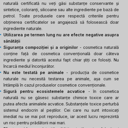
naturală certificată nu veți găsi substanțe conservante și
sintetice, coloranți, silicoane sau alte ingrediente pe bază de
petrol. Toate produsele care respectă criteriile pentru
obținerea certificatelor se angajează să folosească doar
ingrediente naturale.
Utilizarea pe termen lung nu are efecte negative asupra
sănătății
Siguranța compoziției și a originilor
- cosmetica naturală
conține față de cosmetica convențională doar câteva
ingrediente și datorită acestui fapt chiar știți ce folosiți. Nu
încarcă mediul înconjurător.
Nu este testată pe animale
- producția de cosmetice
naturale nu necesită testarea pe animale, așa cum se
întâmplă în cazul produselor cosmetice convenționale.
Sigură pentru ecosistemele acvatice
- în cosmetica
naturală nu se găsesc substanțe chimice toxice care ar
putea afecta animalele acvatice. Substanțele toxice perturbă
sistemul endocrin al peștilor. Cei care nu sunt intoxicați
imediat nu se mai pot reproduce, iar acest lucru reprezintă
un risc pentru prădătorii mai mari.