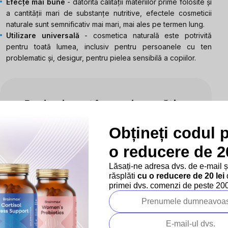
Efecțe mai bune
- datorită calității materiilor prime folosite și
a cantității mari de substanțe nutritive, efectele cosmeticii
naturale sunt semnificativ mai mari, mai ales pe termen lung.
Utilizare universală
- cosmetica naturală este potrivită
pentru toată lumea, inclusiv pentru persoanele cu ten
problematic și, desigur, pentru pielea sensibilă a copiilor.
Produsele sunt în curs de pregătire.
Obțineți codul 
Dar puteţi vizualiza alte categorii.
o reducere de 20
Inapoi în magazin
Lăsați-ne adresa dvs. de e-mail 
răsplăti
cu o reducere de 20 lei
d
primei dvs. comenzi de peste 200 
Subsol
Informații pentru dumneavoastră
Despre companie