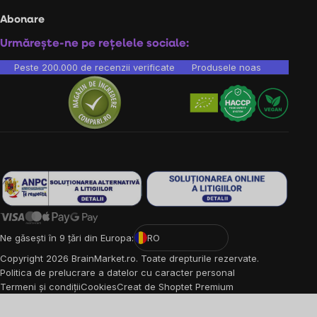
Abonare
Urmărește-ne pe rețelele sociale:
Peste 200.000 de recenzii verificate
Produsele noastre sunt testa
Ne găsești în 9 țări din Europa:
RO
Copyright
2026
BrainMarket.ro. Toate drepturile rezervate.
Politica de prelucrare a datelor cu caracter personal
Termeni și condiții
Cookies
Creat de Shoptet Premium