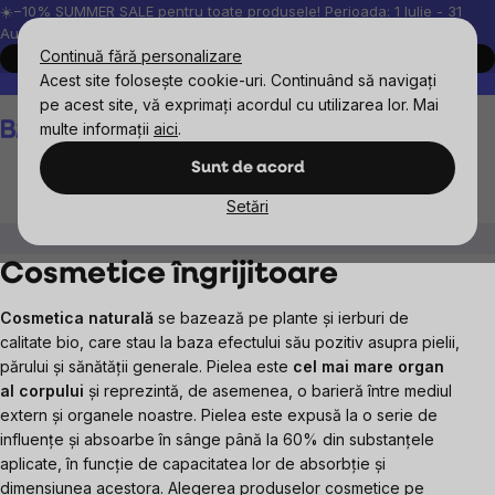
Treci
☀️−10% SUMMER SALE pentru toate produsele! Perioada: 1 Iulie - 31
August, 2026.
la
Continuă fără personalizare
Cumpără acum
conținut
Acest site folosește cookie-uri. Continuând să navigați
Peste 200.000 de recenzii verificate
Produsele noastre sunt testa
pe acest site, vă exprimați acordul cu utilizarea lor. Mai
Coş
multe informații
aici
.
de
cumpărături
Sunt de acord
Setări
Cosmetice naturale
Cosmetice îngrijitoare
Cosmetice îngrijitoare
Cosmetica naturală
se bazează pe plante și ierburi de
calitate bio, care stau la baza efectului său pozitiv asupra pielii,
părului și sănătății generale.
Pielea este
cel mai mare organ
al corpului
și reprezintă, de asemenea, o barieră între mediul
extern și organele noastre.
Pielea este expusă la o serie de
influențe și absoarbe în sânge până la 60% din substanțele
aplicate
, în funcție de capacitatea lor de absorbție și
dimensiunea acestora.
Alegerea produselor cosmetice pe