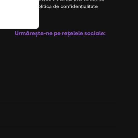
acord cu
politica de confidențialitate
Abonare
Urmărește-ne pe rețelele sociale: