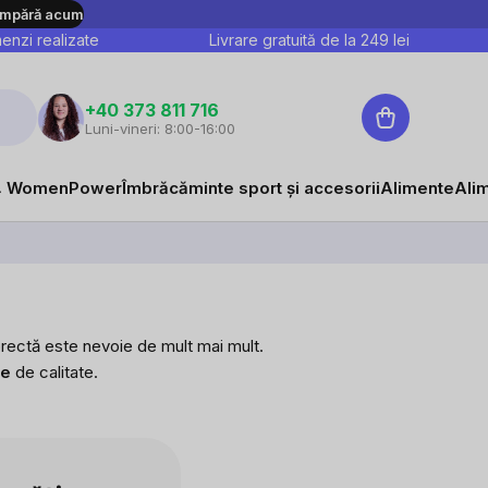
mpără acum
nzi realizate
Livrare gratuită de la
249
lei
Coş
+40 373 811 716
Luni-vineri: 8:00-16:00
de
cumpărături
 WomenPower
Îmbrăcăminte sport și accesorii
Alimente
Ali
 corectă este nevoie de mult mai mult.
le
de calitate.