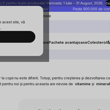
entru toate produsele! Perioada: 1 Iulie - 31 August, 2026.
Cu
astre sunt testate în laborator
Peste 900.000 de come
Blog
Favoritele mele
 acest site, vă
.
tăți
Suplimente alimentare
Pachete avantajoase
Colesterol

ar la copii nu este diferit. Totuși, pentru creșterea și dezvoltarea
t pentru noi și pentru aceasta are nevoie de
vitamine
și
minera