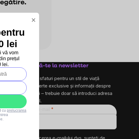
regătire.
×
i.
pentru
 lei
și vă vom
in prețul
lei.
Abonează-te la newsletter
și primește sfaturi pentru un stil de viață
sănătos, oferte exclusive și informații despre
produse noi – trebuie doar să introduci adresa
ta de e-mail.
Adresă de e-mail
rd cu
prelucrarea
mirea
le.
ro
Prin introducerea e-mailului dvs. sunteți de