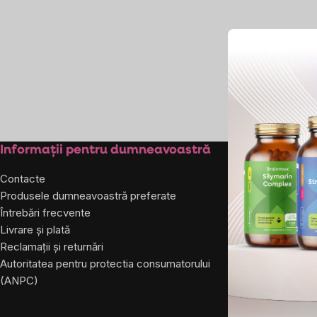
laterală
Subsol
Informații pentru dumneavoastră
Despre co
Contacte
Despre noi
Produsele dumneavoastră preferate
Întrebări frecvente
Livrare și plată
Reclamații și returnări
Autoritatea pentru protectia consumatorului
(ANPC)