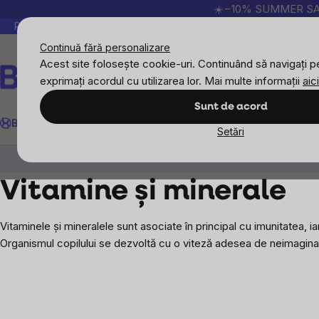
Treci
☀️−10% SUMMER SALE p
la
Peste 200.000 de recenzii verificate
Produsele no
conținut
Continuă fără personalizare
Acest site folosește cookie-uri. Continuând să navigați pe
exprimați acordul cu utilizarea lor. Mai multe informații
aici
Căutare
Sunt de acord
BrainMax
Sport
Imunitate
Femei
Bărbați
Copii
Obiective
Nou
Setări
Obiective
Copii
Vitamine și minerale
Vitamine și minerale
Vitaminele și mineralele sunt asociate în principal cu imunitatea, i
Organismul copilului se dezvoltă cu o viteză adesea de neimagina
Bară