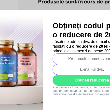
Produsele sunt în curs de p
Dar puteţi vizualiza alte categori
Obțineți codul 
Inapoi în magazin
o reducere de 20
Lăsați-ne adresa dvs. de e-mail 
răsplăti
cu o reducere de 20 lei
d
primei dvs. comenzi de peste 200 
mpanie
Proiectele noastre
Persoană de
contact
Blog
Regulament oferte
Regulament SUMMER
SALE
Obțineți reducerea
+40 373 811 716
Prin trimiterea formularului, sunteți de aco
Luni-vineri: 8:00-16:00
datelor dumneavoastră personale
și cu pri
buletinelor noastre informative inspiraționa
info@brainmarket.