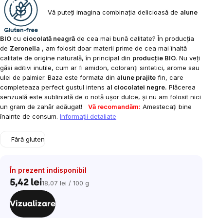
Vă puteți imagina combinația delicioasă de
alune
BIO
cu
ciocolată neagră
de cea mai bună calitate? În producția
de
Zeronella
, am folosit doar materii prime de cea mai înaltă
calitate de origine naturală, în principal din
producție BIO.
Nu veți
găsi aditivi inutile, cum ar fi amidon, coloranți sintetici, arome sau
ulei de palmier. Baza este formata din
alune prajite
fin, care
completeaza perfect gustul intens
al ciocolatei negre.
Plăcerea
senzuală este subliniată de o notă ușor dulce, și nu am folosit nici
un gram de zahăr adăugat!
Vă recomandăm:
Amestecați bine
înainte de consum.
Informaţii detaliate
Fără gluten
În prezent indisponibil
5,42 lei
18,07 lei / 100 g
Evaluare
preţ:
Vizualizare