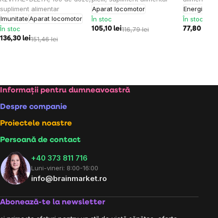
supliment alimentar
Aparat locomotor
Energie
Imu
Imunitate
Aparat locomotor
În stoc
În stoc
În stoc
105,10 lei
116,79 lei
77,80 lei
86
136,30 lei
151,46 lei
Subsol
Informații pentru dumneavoastră
Despre companie
Proiectele noastre
Persoană de contact
+40 373 811 716
Luni-vineri: 8:00-16:00
info@brainmarket.ro
Abonează-te la newsletter