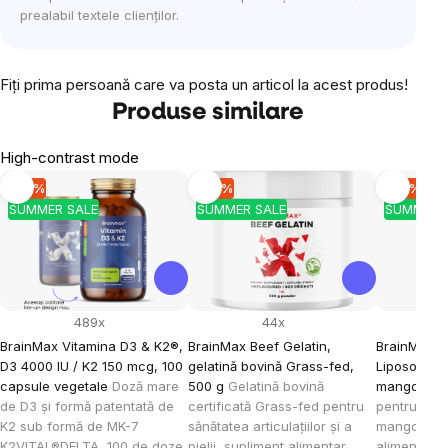
prealabil textele clienților.
Fiţi prima persoană care va posta un articol la acest produs!
Produse similare
High-contrast mode
-10 %
-10 %
-10 %
SUMMER SALE
SUMMER SALE
SUMMER 
489x
44x
BrainMax Vitamina D3 & K2®,
BrainMax Beef Gelatin,
BrainMax K
D3 4000 IU / K2 150 mcg, 100
gelatină bovină Grass-fed,
Liposomal V
capsule vegetale
Doză mare
500 g
Gelatină bovină
mango, 15
de D3 și formă patentată de
certificată Grass-fed pentru
pentru cop
K2 sub formă de MK-7
sănătatea articulațiilor și a
mango, 30 
K2VITAL®DELTA, 100 de doze,
pielii, supliment alimentar
alimentar