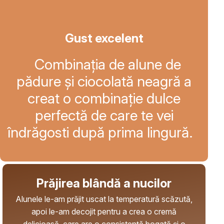
Gust excelent
Combinația de alune de
pădure și ciocolată neagră a
creat o combinație dulce
perfectă de care te vei
îndrăgosti după prima lingură.
Prăjirea blândă a nucilor
Alunele le-am prăjit uscat la temperatură scăzută,
apoi le-am decojit pentru a crea o cremă