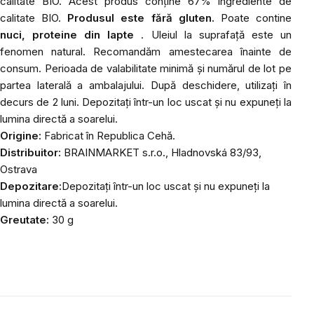
calitate BIO. Acest produs conține 67% ingrediente de
calitate BIO.
Produsul este fără gluten.
Poate contine
nuci, proteine din lapte
. Uleiul la suprafață este un
fenomen natural. Recomandăm amestecarea înainte de
consum. Perioada de valabilitate minimă și numărul de lot pe
partea laterală a ambalajului. După deschidere, utilizați în
decurs de 2 luni. Depozitați într-un loc uscat și nu expuneți la
lumina directă a soarelui.
Origine:
Fabricat în Republica Cehă.
Distribuitor:
BRAINMARKET s.r.o., Hladnovská 83/93,
Ostrava
Depozitare:
Depozitați într-un loc uscat și nu expuneți la
lumina directă a soarelui.
Greutate:
30 g