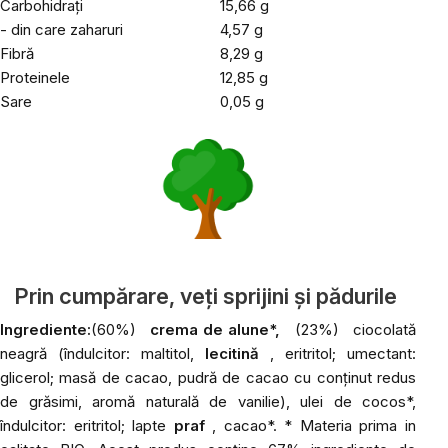
Carbohidrați
15,66 g
- din care zaharuri
4,57 g
Fibră
8,29 g
Proteinele
12,85 g
Sare
0,05 g
Prin cumpărare, veți sprijini și pădurile
Ingrediente:
(60%)
crema de alune*,
(23%)
ciocolată
neagră (îndulcitor: maltitol,
lecitină
, eritritol; umectant:
glicerol; masă de cacao, pudră de cacao cu conținut redus
de grăsimi, aromă naturală de vanilie), ulei de cocos*,
îndulcitor: eritritol; lapte
praf
, cacao*. * Materia prima in