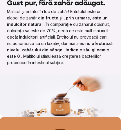
Gust pur, fără zahăr adăugat.
Maltitol și eritritol în loc de zahăr! Eritritolul este un
alcool de zahăr
din fructe
și
, prin urmare, este un
îndulcitor natural
. În comparație cu zahărul obișnuit,
dulceața sa este de 70%, ceea ce este mult mai mult
decât îndulcitorii artificiali. Eritritolul nu provoacă carii,
nu acționează ca un laxativ, dar mai ales
nu afectează
nivelul zahărului din sânge
.
Indicele său glicemic
este 0
. Maltitolul stimulează creșterea bacteriilor
probiotice în intestinul subțire.