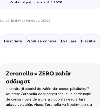
Valabil cel puțin până la:
8.9.2026
Marcă:
BrainMax Pure
Cod:
38922
Descriere
Produse conexe
Evaluare
Discuție
Prod
Zeronella = ZERO zahăr
adăugat
Îți urmărești aportul de zahăr, dar uneori păcătuiești?
Am creat
Zeronella
doar pentru tine, cu
o combinație
de cremă moale de alune și ciocolată neagră
fără
adaos de zahăr.
Atunci
Zeronella
va fi potrivit pentru