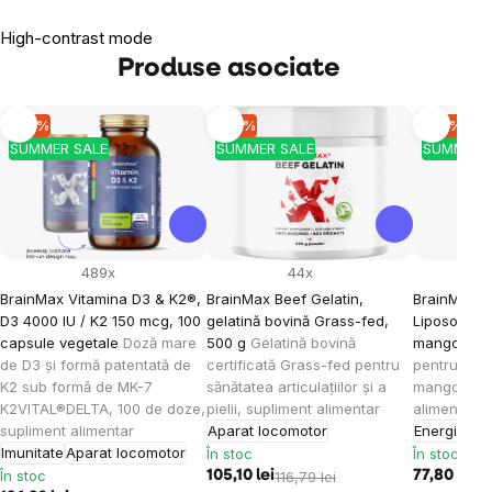
High-contrast mode
Produse asociate
-10 %
-10 %
-10 %
SUMMER SALE
SUMMER SALE
SUMMER 
489x
44x
BrainMax Vitamina D3 & K2®,
BrainMax Beef Gelatin,
BrainMax K
D3 4000 IU / K2 150 mcg, 100
gelatină bovină Grass-fed,
Liposomal V
capsule vegetale
Doză mare
500 g
Gelatină bovină
mango, 15
de D3 și formă patentată de
certificată Grass-fed pentru
pentru cop
K2 sub formă de MK-7
sănătatea articulațiilor și a
mango, 30 
K2VITAL®DELTA, 100 de doze,
pielii, supliment alimentar
alimentar
supliment alimentar
Aparat locomotor
Energie
Imu
Imunitate
Aparat locomotor
În stoc
În stoc
În stoc
105,10 lei
116,79 lei
77,80 lei
86