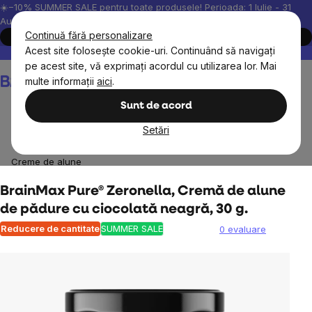
Treci
☀️−10% SUMMER SALE pentru toate produsele! Perioada: 1 Iulie - 31
August, 2026.
la
Continuă fără personalizare
Cumpără acum
conținut
Acest site folosește cookie-uri. Continuând să navigați
Peste 200.000 de recenzii verificate
Produsele noastre sunt testa
pe acest site, vă exprimați acordul cu utilizarea lor. Mai
Coş
multe informații
aici
.
de
cumpărături
Sunt de acord
Setări
BrainMax
BrainPure
Creme și gemuri de nuci
Creme de alune
BrainMax Pure® Zeronella, Cremă de alune
de pădure cu ciocolată neagră, 30 g.
Reducere de cantitate
SUMMER SALE
0 evaluare