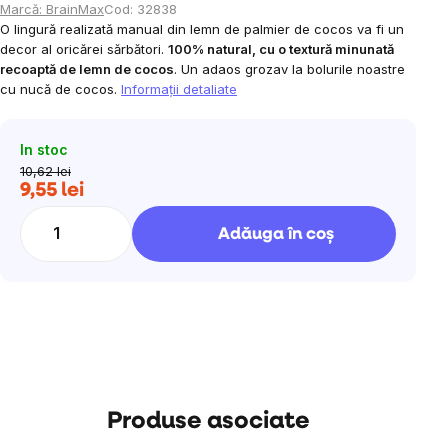
Marcă:
BrainMax
Cod:
32838
O lingură realizată manual din lemn de palmier de cocos va fi un
decor al oricărei sărbători.
100% natural, cu o textură minunată
recoaptă de lemn de cocos
. Un adaos grozav la bolurile noastre
cu nucă de cocos.
Informaţii detaliate
In stoc
10,62 lei
9,55 lei
Evaluare
preţ:
Adăuga în coş
Produse asociate