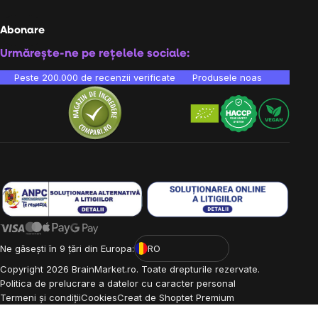
Abonare
Urmărește-ne pe rețelele sociale:
Peste 200.000 de recenzii verificate
Produsele noastre sunt testa
Ne găsești în 9 țări din Europa:
RO
Copyright
2026
BrainMarket.ro. Toate drepturile rezervate.
Politica de prelucrare a datelor cu caracter personal
Termeni și condiții
Cookies
Creat de Shoptet Premium