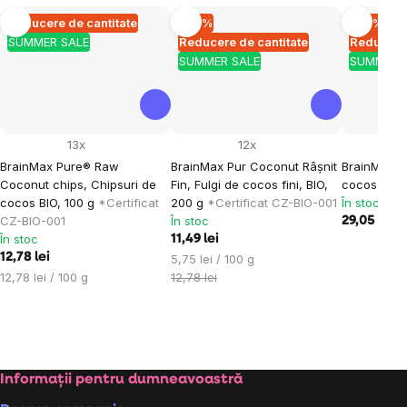
Reducere de cantitate
–10 %
–10 %
SUMMER SALE
Reducere de cantitate
Reducere 
SUMMER SALE
SUMMER 
13x
12x
BrainMax Pure® Raw
BrainMax Pur Coconut Râșnit
BrainMax b
Coconut chips, Chipsuri de
Fin, Fulgi de cocos fini, BIO,
cocos - nat
cocos BIO, 100 g
*Certificat
200 g
*Certificat CZ-BIO-001
În stoc
CZ-BIO-001
În stoc
29,05 lei
32
În stoc
11,49 lei
12,78 lei
Evaluare
5,75 lei / 100 g
Evaluare
preţ:
12,78 lei / 100 g
12,78 lei
preţ:
Subsol
Informații pentru dumneavoastră