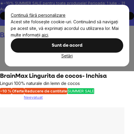
Treci
☀️−10% SUMMER SALE pentru toate produsele! Perioada: 1 Iulie - 31
August, 2026.
la
Continuă fără personalizare
Cumpără acum
conținut
Acest site folosește cookie-uri. Continuând să navigați
Peste 200.000 de recenzii verificate
Produsele noastre sunt testa
pe acest site, vă exprimați acordul cu utilizarea lor. Mai
Coş
multe informații
aici
.
de
cumpărături
Sunt de acord
Setări
BrainMax
Zero waste
BrainMax Lingurita de cocos- Inchisa
Linguri 100% naturale din lemn de cocos
–10 %
Oferte
Reducere de cantitate
SUMMER SALE
Neevaluat
Evaluarea
medie
a
produsului
este
0,0