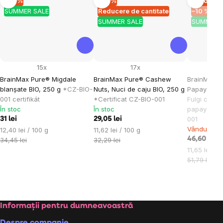
–10 %
–10 %
Vândut
SUMMER SALE
Reducere de cantitate
–10 %
SUMMER SALE
SUMMER 
15x
17x
BrainMax Pure® Migdale
BrainMax Pure® Cashew
BrainMax 
blanșate BIO, 250 g
*CZ-BIO-
Nuts, Nuci de caju BIO, 250 g
Papaya Gra
001 certifikát
*Certificat CZ-BIO-001
Fulgi copti
În stoc
În stoc
papaya / *c
001
31 lei
29,05 lei
Vândut
Evaluare
Evaluare
12,40 lei / 100 g
11,62 lei / 100 g
preţ:
preţ:
46,60 lei
34,45 lei
32,29 lei
Evaluare
11,65 lei / 1
preţ:
51,79 lei
Subsol
Informații pentru dumneavoastră