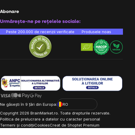
Abonare
Urmărește-ne pe rețelele sociale:
Peste 200.000 de recenzii verificate
Produsele noastre sunt testa
Ne găsești în 9 țări din Europa:
RO
Copyright
2026
BrainMarket.ro. Toate drepturile rezervate.
Politica de prelucrare a datelor cu caracter personal
Termeni și condiții
Cookies
Creat de Shoptet Premium