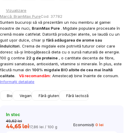
Vizualizare
Marcă:
BrainMax Pure
Cod:
37782
Suntem bucuroși să vă prezentăm un nou membru al gamei
noastre de nuci,
BrainMax Pure
. Migdale populare procesate în
cremă moale catifelat. Datorită producției atente, se laudă cu un
gust ușor dulce, chiar și
fără adăugarea de arome sau
îndulcitori.
Crema de migdale este potrivită tuturor celor care
doresc să-și îmbogățească dieta cu o sursă naturală de energie.
100 g contine
22 g de proteine
, o cantitate decenta de fibre,
grasimi sanatoase, antioxidanti, vitamine si minerale. În plus, este
făcută numai din
100%
migdale BIO albite de cea mai înaltă
calitate.
Vă recomandăm:
Amestecați bine înainte de consum.
Informaţii detaliate
Bio
Vegan
Fără gluten
Fără lactoză
In stoc
49,62 lei
Economisiţi
0 lei
44,65 lei
17,86 lei / 100 g
Evaluare