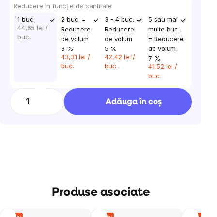
preţ:
Reducere în funcţie de cantitate
1 buc.
2 buc. =
3 - 4 buc. =
5 sau mai
44,65 lei
/
Reducere
Reducere
multe buc.
buc.
de volum
de volum
= Reducere
3 %
5 %
de volum
43,31 lei
/
42,42 lei
/
7 %
buc.
buc.
41,52 lei
/
buc.
Adăuga în coş
Produse asociate