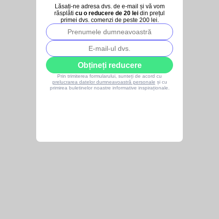
Lăsați-ne adresa dvs. de e-mail și vă vom
răsplăti
cu o reducere de 20 lei
din prețul
primei dvs. comenzi de peste 200 lei.
Obțineți reducere
Prin trimiterea formularului, sunteți de acord cu
prelucrarea datelor dumneavoastră personale
și cu
primirea buletinelor noastre informative inspiraționale.