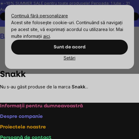
Treci
☀️−10% SUMMER SALE pentru toate produsele! Perioada: 1 Iulie - 31
August, 2026.
la
Continuă fără personalizare
Cumpără acum
conținut
Acest site folosește cookie-uri. Continuând să navigați
Peste 200.000 de recenzii verificate
Produsele noastre sunt testa
pe acest site, vă exprimați acordul cu utilizarea lor. Mai
Coş
multe informații
aici
.
de
cumpărături
Sunt de acord
Setări
Mărcile vândute
Snakk
Snakk
Nu s-au găsit produse de la marca
Snakk
...
Subsol
Informații pentru dumneavoastră
Despre companie
Proiectele noastre
Persoană de contact