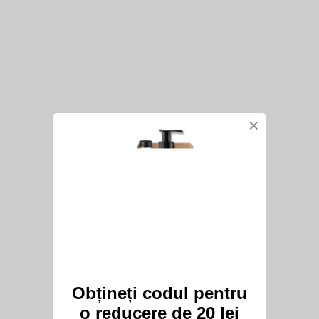
×
Obțineți codul pentru
o reducere de 20 lei