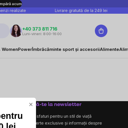
mpără acum
nzi realizate
Livrare gratuită de la
249
lei
Coş
+40 373 811 716
Luni-vineri: 8:00-16:00
de
cumpărături
 WomenPower
Îmbrăcăminte sport și accesorii
Alimente
Ali
×
Abonează-te la newsletter
pentru
și primește sfaturi pentru un stil de viață
sănătos, oferte exclusive și informații despre
 lei