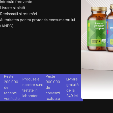
Întrebări frecvente
Livrare și plată
Reclamații și returnări
Autoritatea pentru protectia consumatorului
(ANPC)
Peste
Peste
Produsele
Livrare
200.000
900.000
noastre sunt
gratuită
de
de
testate în
de la
recenzii
comenzi
laborator
249
lei
verificate
realizate