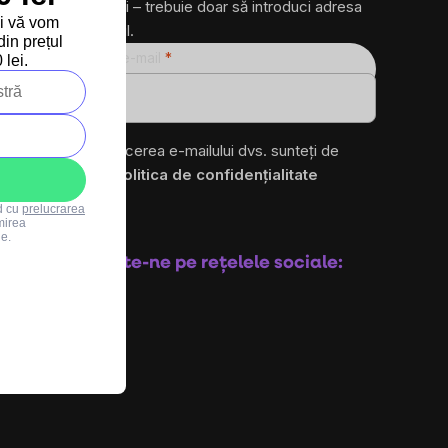
produse noi – trebuie doar să introduci adresa
și vă vom
ta de e-mail.
in prețul
Adresă de e-mail
lei.
ro
Prin introducerea e-mailului dvs. sunteți de
acord cu
politica de confidențialitate
rd cu
prelucrarea
mirea
Abonare
le.
Urmărește-ne pe rețelele sociale: