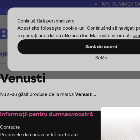
Treci
☀️−10% SUMMER SALE p
la
Peste 200.000 de recenzii verificate
Produsele no
conținut
Continuă fără personalizare
Acest site folosește cookie-uri. Continuând să navigați pe
exprimați acordul cu utilizarea lor. Mai multe informații
aici
Căutare
Sunt de acord
BrainMax
Sport
Imunitate
Femei
Bărbați
Copii
Obiective
Nou
Setări
Mărcile vândute
Venusti
Venusti
Nu s-au găsit produse de la marca
Venusti
...
Subsol
Informații pentru dumneavoastră
Despre co
Contacte
Despre noi
Produsele dumneavoastră preferate