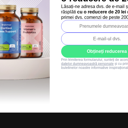
Regulament SUMMER
Lăsați-ne adresa dvs. de e-mail 
SALE
răsplăti
cu o reducere de 20 lei
d
+40 373 811 716
primei dvs. comenzi de peste 200 
Luni-vineri: 8:00-16:00
info@brainmarket.
Obțineți reducerea
Prin trimiterea formularului, sunteți de aco
datelor dumneavoastră personale
și cu pri
buletinelor noastre informative inspiraționa