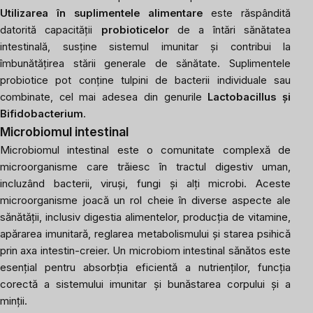
Utilizarea în suplimentele alimentare
este răspândită
datorită capacității
probioticelor
de a întări sănătatea
intestinală, susține sistemul imunitar și contribui la
îmbunătățirea stării generale de sănătate. Suplimentele
probiotice pot conține tulpini de bacterii individuale sau
combinate, cel mai adesea din genurile
Lactobacillus și
Bifidobacterium
.
Microbiomul intestinal
Microbiomul intestinal este o comunitate complexă de
microorganisme care trăiesc în tractul digestiv uman,
incluzând bacterii, viruși, fungi și alți microbi. Aceste
microorganisme joacă un rol cheie în diverse aspecte ale
sănătății, inclusiv digestia alimentelor, producția de vitamine,
apărarea imunitară, reglarea metabolismului și starea psihică
prin axa intestin-creier. Un microbiom intestinal sănătos este
esențial pentru absorbția eficientă a nutrienților, funcția
corectă a sistemului imunitar și bunăstarea corpului și a
minții.