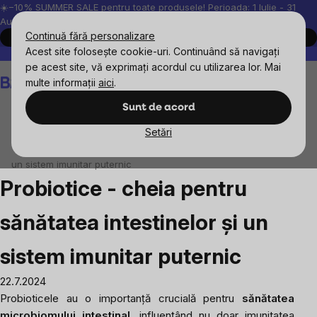
Treci
☀️−10% SUMMER SALE pentru toate produsele! Perioada: 1 Iulie - 31
August, 2026.
la
Continuă fără personalizare
Cumpără acum
conținut
Acest site folosește cookie-uri. Continuând să navigați
Peste 200.000 de recenzii verificate
Produsele noastre sunt testa
pe acest site, vă exprimați acordul cu utilizarea lor. Mai
Coş
multe informații
aici
.
de
cumpărături
Sunt de acord
Setări
Blog
Probiotice - cheia pentru sănătatea intestinelor și
un sistem imunitar puternic
Probiotice - cheia pentru
sănătatea intestinelor și un
sistem imunitar puternic
22.7.2024
Probioticele au o importanță crucială pentru
sănătatea
microbiomului intestinal
, influențând nu doar imunitatea