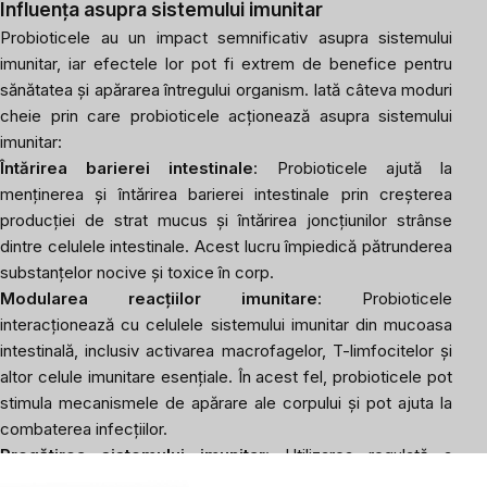
Influența asupra sistemului imunitar
Probioticele au un impact semnificativ asupra sistemului
imunitar, iar efectele lor pot fi extrem de benefice pentru
sănătatea și apărarea întregului organism. Iată câteva moduri
cheie prin care probioticele acționează asupra sistemului
imunitar:
Întărirea barierei intestinale
: Probioticele ajută la
menținerea și întărirea barierei intestinale prin creșterea
producției de strat mucus și întărirea joncțiunilor strânse
dintre celulele intestinale. Acest lucru împiedică pătrunderea
substanțelor nocive și toxice în corp.
Modularea reacțiilor imunitare
: Probioticele
interacționează cu celulele sistemului imunitar din mucoasa
intestinală, inclusiv activarea macrofagelor, T-limfocitelor și
altor celule imunitare esențiale. În acest fel, probioticele pot
stimula mecanismele de apărare ale corpului și pot ajuta la
combaterea infecțiilor.
Pregătirea sistemului imunitar
: Utilizarea regulată a
probioticelor poate îmbunătăți pregătirea și eficacitatea