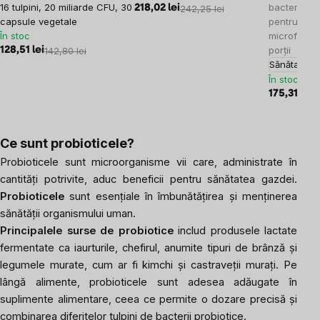
16 tulpini, 20 miliarde CFU, 30
bacterii pr
218,02 lei
242,25 lei
capsule vegetale
pentru sănă
În stoc
microflora 
porții
128,51 lei
142,80 lei
Sănătatea 
În stoc
175,31 lei
1
Ce sunt probioticele?
Probioticele sunt microorganisme vii care, administrate în
cantități potrivite, aduc beneficii pentru sănătatea gazdei.
Probioticele
sunt esențiale în îmbunătățirea și menținerea
sănătății organismului uman.
Principalele surse de probiotice
includ produsele lactate
fermentate ca iaurturile, chefirul, anumite tipuri de brânză și
legumele murate, cum ar fi kimchi și castraveții murați. Pe
lângă alimente, probioticele sunt adesea adăugate în
suplimente alimentare
, ceea ce permite o dozare precisă și
combinarea diferitelor tulpini de bacterii probiotice.