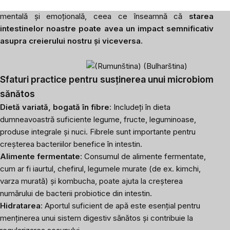
Acest sistem leagă sănătatea intestinală de bunăstarea
mentală și emoțională, ceea ce înseamnă că
starea
intestinelor noastre poate avea un impact semnificativ
asupra creierului nostru și viceversa.
Sfaturi practice pentru susținerea unui microbiom
sănătos
Dietă variată, bogată în fibre
: Includeți în dieta
dumneavoastră suficiente legume, fructe, leguminoase,
produse integrale și nuci. Fibrele sunt importante pentru
creșterea bacteriilor benefice în intestin.
Alimente fermentate
: Consumul de alimente fermentate,
cum ar fi iaurtul, chefirul, legumele murate (de ex. kimchi,
varza murată) și kombucha, poate ajuta la creșterea
numărului de bacterii probiotice din intestin.
Hidratarea
: Aportul suficient de apă este esențial pentru
menținerea unui sistem digestiv sănătos și contribuie la