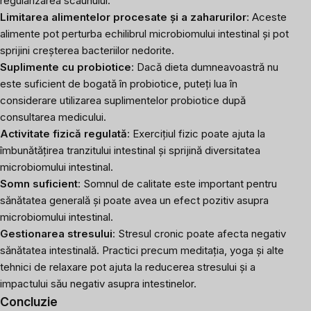
regularizarea scaunului.
Limitarea alimentelor procesate și a zaharurilor
: Aceste
alimente pot perturba echilibrul microbiomului intestinal și pot
sprijini creșterea bacteriilor nedorite.
Suplimente cu probiotice
: Dacă dieta dumneavoastră nu
este suficient de bogată în
probiotice
, puteți lua în
considerare utilizarea suplimentelor probiotice după
consultarea medicului.
Activitate fizică regulată
: Exercițiul fizic poate ajuta la
îmbunătățirea tranzitului intestinal și sprijină diversitatea
microbiomului intestinal.
Somn suficient
: Somnul de calitate este important pentru
sănătatea generală și poate avea un efect pozitiv asupra
microbiomului intestinal.
Gestionarea stresului
: Stresul cronic poate afecta negativ
sănătatea intestinală. Practici precum meditația, yoga și alte
tehnici de relaxare pot ajuta la reducerea stresului și a
impactului său negativ asupra intestinelor.
Concluzie