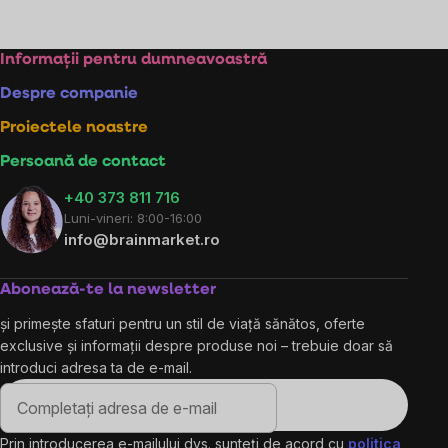
Subsol
Informații pentru dumneavoastră
Despre companie
Proiectele noastre
Persoană de contact
+40 373 811 716
Luni-vineri: 8:00-16:00
info@brainmarket.ro
Abonează-te la newsletter
și primește sfaturi pentru un stil de viață sănătos, oferte
exclusive și informații despre produse noi – trebuie doar să
introduci adresa ta de e-mail.
Prin introducerea e-mailului dvs. sunteți de acord cu
politica