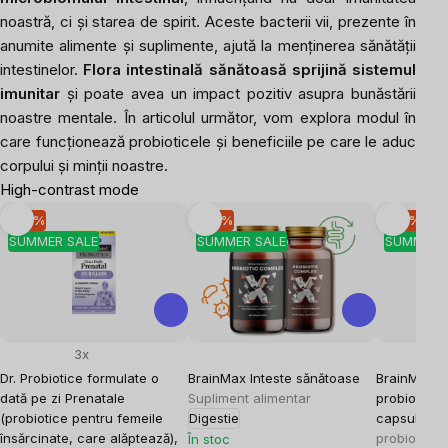
noastră, ci și starea de spirit. Aceste bacterii vii, prezente în
anumite alimente și suplimente, ajută la menținerea sănătății
intestinelor.
Flora intestinală sănătoasă sprijină sistemul
imunitar
și poate avea un impact pozitiv asupra bunăstării
noastre mentale. În articolul următor, vom explora modul în
care funcționează probioticele și beneficiile pe care le aduc
corpului și minții noastre.
High-contrast mode
-10 %
-10 %
-10 %
SUMMER SALE
SUMMER SALE
SUMMER 
3x
Dr. Probiotice formulate o
BrainMax Inteste sănătoase
BrainMax W
dată pe zi Prenatale
Supliment alimentar
probiotice 
(probiotice pentru femeile
Digestie
capsule en
însărcinate, care alăptează),
probiotice,
În stoc