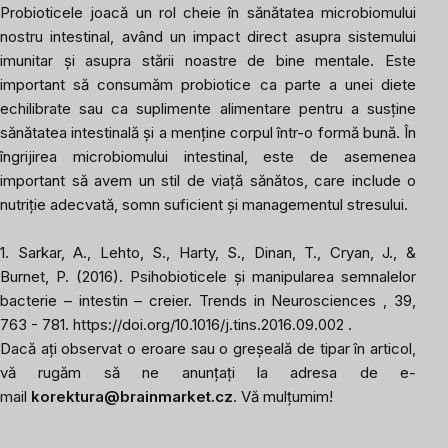
Probioticele joacă un rol cheie în sănătatea microbiomului
nostru intestinal, având un impact direct asupra sistemului
imunitar și asupra stării noastre de bine mentale. Este
important să consumăm probiotice ca parte a unei diete
echilibrate sau ca suplimente alimentare pentru a susține
sănătatea intestinală și a menține corpul într-o formă bună. În
îngrijirea microbiomului intestinal, este de asemenea
important să avem un stil de viață sănătos, care include o
nutriție adecvată, somn suficient și managementul stresului.
1. Sarkar, A., Lehto, S., Harty, S., Dinan, T., Cryan, J., &
Burnet, P. (2016). Psihobioticele și manipularea semnalelor
bacterie – intestin – creier.
Trends in Neurosciences
, 39,
763 - 781.
https://doi.org/10.1016/j.tins.2016.09.002
.
Dacă ați observat o eroare sau o greșeală de tipar în articol,
vă rugăm să ne anunțați la adresa de e-
mail
korektura@brainmarket.cz
. Vă mulțumim!