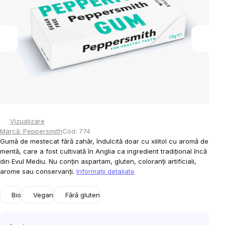
5
stele.
Vizualizare
Marcă:
Peppersmith
Cod:
774
Gumă de mestecat fără zahăr, îndulcită doar cu xilitol cu aromă de
mentă, care a fost cultivată în Anglia ca ingredient tradițional încă
din Evul Mediu. Nu conțin aspartam, gluten, coloranți artificiali,
arome sau conservanți.
Informaţii detaliate
Bio
Vegan
Fără gluten