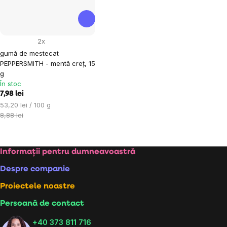
2x
gumă de mestecat
PEPPERSMITH - mentă creț, 15
g
În stoc
7,98 lei
Evaluare
53,20 lei / 100 g
preţ:
8,88 lei
Subsol
Informații pentru dumneavoastră
Despre companie
Proiectele noastre
Persoană de contact
+40 373 811 716