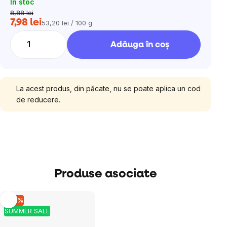
In stoc
8,88 lei
7,98 lei
53,20 lei / 100 g
Evaluare
preţ:
Adăuga în coş
La acest produs, din păcate, nu se poate aplica un cod
de reducere.
Produse asociate
–10 %
SUMMER SALE