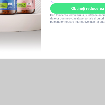
Obțineți reducerea
Prin trimiterea formularului, sunteți de aco
datelor dumneavoastră personale
și cu pri
buletinelor noastre informative inspiraționa