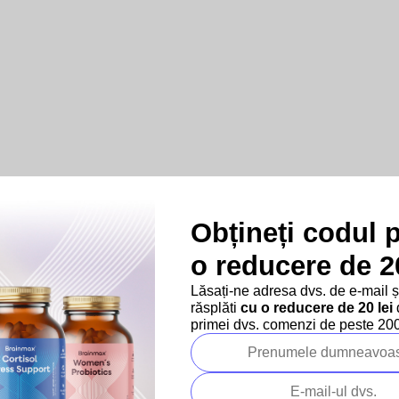
Obțineți codul 
o reducere de 20
Lăsați-ne adresa dvs. de e-mail 
răsplăti
cu o reducere de 20 lei
d
primei dvs. comenzi de peste 200 