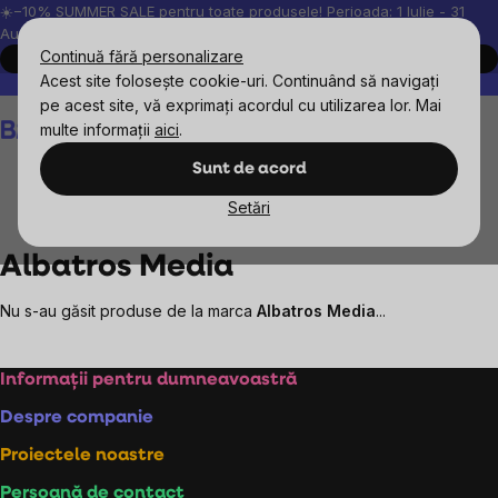
Treci
☀️−10% SUMMER SALE pentru toate produsele! Perioada: 1 Iulie - 31
August, 2026.
la
Continuă fără personalizare
Cumpără acum
conținut
Acest site folosește cookie-uri. Continuând să navigați
Peste 200.000 de recenzii verificate
Produsele noastre sunt testa
pe acest site, vă exprimați acordul cu utilizarea lor. Mai
Coş
multe informații
aici
.
de
cumpărături
Sunt de acord
Setări
Mărcile vândute
Albatros Media
Albatros Media
Nu s-au găsit produse de la marca
Albatros Media
...
Subsol
Informații pentru dumneavoastră
Despre companie
Proiectele noastre
Persoană de contact