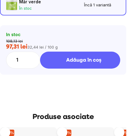
Măr verde
Încă 1 variantă
În stoc
In stoc
108,13 lei
97,31 lei
32,44 lei / 100 g
Evaluare
preţ:
Adăuga în coş
Produse asociate
–10 %
–10 %
–10 %