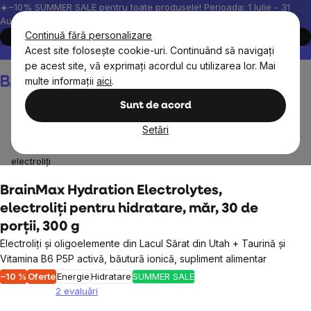
Treci
☀️−10% SUMMER SALE pentru toate produsele! Perioada: 1 Iulie - 31
August, 2026.
la
Continuă fără personalizare
Cumpără acum
conținut
Acest site folosește cookie-uri. Continuând să navigați
Peste 200.000 de recenzii verificate
Produsele noastre sunt testa
pe acest site, vă exprimați acordul cu utilizarea lor. Mai
Coş
multe informații
aici
.
de
cumpărături
Sunt de acord
Setări
BrainMax
BrainMax suplimente nutritive
Minerale,
electroliți
BrainMax Hydration Electrolytes,
electroliți pentru hidratare, măr, 30 de
porții, 300 g
Electroliți și oligoelemente din Lacul Sărat din Utah + Taurină și
Vitamina B6 P5P activă, băutură ionică, supliment alimentar
–10 %
Oferte
Energie
Hidratare
SUMMER SALE
2 evaluări
Evaluarea