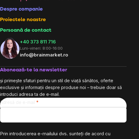
Subsol
Despre companie
Proiectele noastre
Persoană de contact
+40 373 811 716
Luni-vineri: 8:00-16:00
info@brainmarket.ro
Abonează-te la newsletter
și primește sfaturi pentru un stil de viață sănătos, oferte
exclusive și informații despre produse noi – trebuie doar să
introduci adresa ta de e-mail.
Adresă de e-mail
Prin introducerea e-mailului dvs. sunteți de acord cu