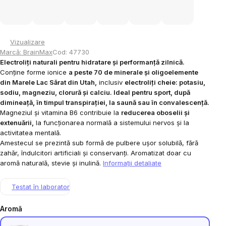
Vizualizare
Marcă:
BrainMax
Cod:
47730
Electroliți naturali pentru hidratare și performanță zilnică.
Conține forme ionice
a peste 70 de minerale și oligoelemente
din Marele Lac Sărat din Utah,
inclusiv
electroliți cheie: potasiu,
sodiu, magneziu, clorură și calciu. Ideal pentru sport, după
dimineață, în timpul transpirației, la saună sau în convalescență.
Magneziul și vitamina B6 contribuie la
reducerea oboselii și
extenuării,
la funcționarea normală a sistemului nervos și la
activitatea mentală.
Amestecul se prezintă sub formă de pulbere ușor solubilă, fără
zahăr, îndulcitori artificiali și conservanți. Aromatizat doar cu
aromă naturală, stevie și inulină.
Informaţii detaliate
Testat în laborator
Aromă