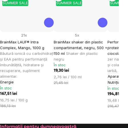
SUMMER SALE
SUMMER SALE
SUMMER 
21x
5x
BrainMax LAUF® Intra
BrainMax shaker din plastic
Performanc
Complex, Mango, 1000 g
compartimentat, negru, 500 +
proteină nat
Băutură ionică cu carbohidrați
150 ml
Shaker din plastic
ciocolată, 
și EAA pentru performanță
negru
zer nativ c
îmbunătățită, hidratare și
În stoc
și colagen 
recuperare, supliment
iarbă, supl
19,30 lei
alimentar.
Aparat loc
Evaluare
2,76 lei / 100 ml
Energie
preţ:
Nutriția mu
21,45 lei
În stoc
În stoc
167,51 lei
194,81 lei
Evaluare
16,75 lei / 100 g
Evaluare
19,48 lei / 
preţ:
186,13 lei
preţ:
216,47 lei
Informații pentru dumneavoastră