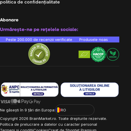
politica de confidențialitate
Abonare
Urmărește-ne pe rețelele sociale:
Peste 200.000 de recenzii verificate
Produsele noastre sunt testa
Ne găsești în 9 țări din Europa:
RO
Copyright
2026
BrainMarket.ro. Toate drepturile rezervate.
Politica de prelucrare a datelor cu caracter personal
Termeni și condiții
Cookies
Creat de Shoptet Premium