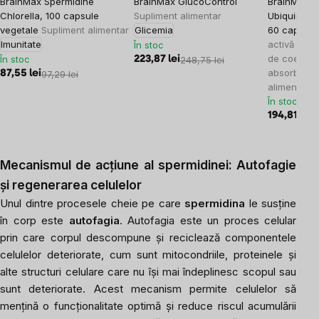
BrainMax Spermidine
BrainMax GlucoControl
BrainMax C
Chlorella, 100 capsule
Supliment alimentar
Ubiquinol,
vegetale
Supliment alimentar
Glicemia
60 capsule
Imunitate
activă prem
În stoc
de coenzim
În stoc
223,87 lei
248,75 lei
absorbție r
87,55 lei
97,29 lei
alimentar
În stoc
194,81 lei
2
Mecanismul de acțiune al spermidinei: Autofagie
și regenerarea celulelor
Unul dintre procesele cheie pe care
spermidina
le susține
în corp este
autofagia
. Autofagia este un proces celular
prin care corpul descompune și reciclează componentele
celulelor deteriorate, cum sunt mitocondriile, proteinele și
alte structuri celulare care nu își mai îndeplinesc scopul sau
sunt deteriorate. Acest mecanism permite celulelor să
mențină o funcționalitate optimă și reduce riscul acumulării