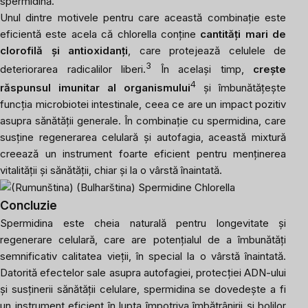
spermidină.
Unul dintre motivele pentru care această combinație este
eficientă este acela că chlorella conține
cantități mari de
clorofilă și antioxidanți
, care protejează celulele de
3
deteriorarea radicalilor liberi.
În același timp,
crește
4
răspunsul imunitar al organismului
și îmbunătățește
funcția microbiotei intestinale, ceea ce are un impact pozitiv
asupra sănătății generale. În combinație cu spermidina, care
susține regenerarea celulară și autofagia, această mixtură
creează un instrument foarte eficient pentru menținerea
vitalității și sănătății, chiar și la o vârstă înaintată.
Concluzie
Spermidina este cheia naturală pentru longevitate și
regenerare celulară, care are potențialul de a îmbunătăți
semnificativ calitatea vieții, în special la o vârstă înaintată.
Datorită efectelor sale asupra autofagiei, protecției ADN-ului
și susținerii sănătății celulare, spermidina se dovedește a fi
un instrument eficient în lupta împotriva îmbătrânirii și bolilor