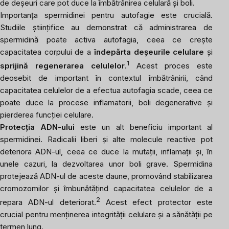
de deșeuri care pot duce la îmbătrânirea celulară și boli.
Importanța spermidinei pentru autofagie este crucială.
Studiile științifice au demonstrat că administrarea de
spermidină poate activa autofagia, ceea ce crește
capacitatea corpului de a
îndepărta deșeurile celulare
și
1
sprijină regenerarea celulelor
.
Acest proces este
deosebit de important în contextul îmbătrânirii, când
capacitatea celulelor de a efectua autofagia scade, ceea ce
poate duce la procese inflamatorii, boli degenerative și
pierderea funcției celulare.
Protecția ADN-ului
este un alt beneficiu important al
spermidinei. Radicalii liberi și alte molecule reactive pot
deteriora ADN-ul, ceea ce duce la mutații, inflamații și, în
unele cazuri, la dezvoltarea unor boli grave. Spermidina
protejează ADN-ul de aceste daune, promovând stabilizarea
cromozomilor și îmbunătățind capacitatea celulelor de a
2
repara ADN-ul deteriorat.
Acest efect protector este
crucial pentru menținerea integrității celulare și a sănătății pe
termen lung.