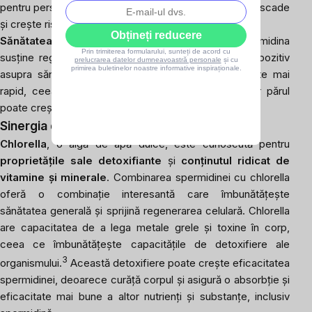
pentru persoanele în vârstă, la care răspunsul imunitar scade
și crește riscul de infecții și alte boli.
Obțineți reducere
Sănătatea pielii și părului
: Având în vedere că spermidina
Prin trimiterea formularului, sunteți de acord cu
susține regenerarea celulelor, poate avea un efect pozitiv
prelucrarea datelor dumneavoastră personale
și cu
primirea buletinelor noastre informative inspiraționale.
asupra sănătății pielii și părului. Pielea se reînnoiește mai
rapid, ceea ce contribuie la un aspect mai bun, iar părul
poate crește mai puternic și mai sănătos.
Sinergia dintre spermidină și chlorella
Chlorella
, o algă de apă dulce, este cunoscută pentru
proprietățile sale detoxifiante
și
conținutul ridicat de
vitamine
și
minerale
. Combinarea spermidinei cu chlorella
oferă o combinație interesantă care îmbunătățește
sănătatea generală și sprijină regenerarea celulară. Chlorella
are capacitatea de a lega metale grele și toxine în corp,
ceea ce îmbunătățește capacitățile de detoxifiere ale
3
organismului.
Această detoxifiere poate crește eficacitatea
spermidinei, deoarece curăță corpul și asigură o absorbție și
eficacitate mai bune a altor nutrienți și substanțe, inclusiv