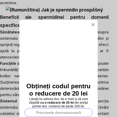
acestora.
Beneficii ale spermidinei pentru domenii
×
1,2
specifice ale sănătății
Sănătatea inimii
: Spermidina are un efect pozitiv asupra
sistemului vascular, unde ajută la reducerea inflamațiilor și
sprijină regenerarea celulelor în pereții vasculari. Acest efect
ajută la prevenirea apariției bolilor cardiace, cum ar fi
ateroscleroza sau hipertensiunea arterială.
Funcțiile cognitive
: Studiile sugerează că spermidina poate
îmbunătăți funcțiile cognitive și poate reduce riscul apariției
bolilor neurodegenerative, cum ar fi boala Alzheimer.
Susținerea regenerării neuronilor și protecția împotriva
Obțineți codul pentru
deteriorării sunt unele dintre beneficiile cheie ale spermidinei
o reducere de 20 lei
pentru sănătatea creierului.
Lăsați-ne adresa dvs. de e-mail și vă vom
Sistemul imunitar
: Spermidina îmbunătățește funcția
răsplăti
cu o reducere de 20 lei
din prețul
primei dvs. comenzi de peste 200 lei.
sistemului imunitar prin susținerea regenerării și activării
celulelor imunitare. Acest lucru este deosebit de important