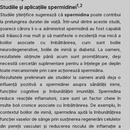
1,2
Studiile și aplicațiile spermidinei
Studiile științifice sugerează că
spermidina
poate contribui
la prelungirea duratei de viață. Într-unul dintre aceste studii,
șoarecii cărora li s-a administrat spermidină au fost capabili
să trăiască mai mult și să manifeste o incidență mai mică a
bolilor asociate cu îmbătrânirea, cum sunt bolile
neurodegenerative, bolile de inimă și diabetul. La oameni,
rezultatele obținute până acum sunt promițătoare, deși
necesită cercetări suplimentare pentru a înțelege pe deplin
toate mecanismele prin care acționează spermidina.
Rezultatele preliminarii ale studiilor la oameni arată deja o
influență pozitivă a spermidinei asupra sănătății inimii,
funcțiilor cognitive și îmbunătățirii imunității. Spermidina
reduce reacțiile inflamatorii, care sunt un factor cheie în
multe boli cronice asociate cu îmbătrânirea. De exemplu, în
contextul bolilor de inimă, spermidina ajută la îmbunătățirea
funcției vaselor de sânge prin susținerea regenerării celulelor
din pereții vasculari și reducerea riscului de inflamație a