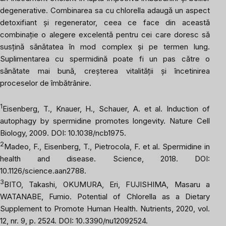
degenerative. Combinarea sa cu chlorella adaugă un aspect
detoxifiant și regenerator, ceea ce face din această
combinație o alegere excelentă pentru cei care doresc să
susțină sănătatea în mod complex și pe termen lung.
Suplimentarea cu spermidină poate fi un pas către o
sănătate mai bună, creșterea vitalității și încetinirea
proceselor de îmbătrânire.
1
Eisenberg, T., Knauer, H., Schauer, A. et al.
Induction of
autophagy by spermidine promotes longevity.
Nature Cell
Biology, 2009. DOI: 10.1038/ncb1975.
2
Madeo, F., Eisenberg, T., Pietrocola, F. et al.
Spermidine in
health and disease.
Science, 2018. DOI:
10.1126/science.aan2788.
3
BITO, Takashi, OKUMURA, Eri, FUJISHIMA, Masaru a
WATANABE, Fumio.
Potential of Chlorella as a Dietary
Supplement to Promote Human Health
. Nutrients, 2020, vol.
12, nr. 9, p. 2524. DOI: 10.3390/nu12092524.