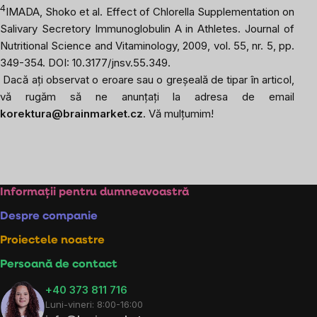
4
IMADA, Shoko et al.
Effect of Chlorella Supplementation on
Salivary Secretory Immunoglobulin A in Athletes.
Journal of
Nutritional Science and Vitaminology, 2009, vol. 55, nr. 5, pp.
349-354. DOI: 10.3177/jnsv.55.349.
Dacă ați observat o eroare sau o greșeală de tipar în articol,
vă rugăm să ne anunțați la adresa de email
korektura@brainmarket.cz
. Vă mulțumim!
Subsol
Informații pentru dumneavoastră
Despre companie
Proiectele noastre
Persoană de contact
+40 373 811 716
Luni-vineri: 8:00-16:00