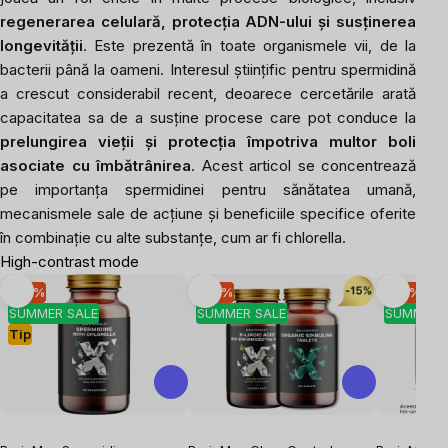
regenerarea celulară, protecția ADN-ului și susținerea
longevității
. Este prezentă în toate organismele vii, de la
bacterii până la oameni. Interesul științific pentru spermidină
a crescut considerabil recent, deoarece cercetările arată
capacitatea sa de a susține procese care pot conduce la
prelungirea vieții și protecția împotriva multor boli
asociate cu îmbătrânirea
. Acest articol se concentrează
pe importanța spermidinei pentru sănătatea umană,
mecanismele sale de acțiune și beneficiile specifice oferite
în combinație cu alte substanțe, cum ar fi chlorella.
High-contrast mode
-10 %
-10 %
-10 %
SUMMER SALE
SUMMER SALE
SUMMER 
Tip