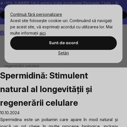
Treci
☀️−10% SUMMER SALE pentru toate produsele! Perioada: 1 Iulie - 31
August, 2026.
la
Continuă fără personalizare
Cumpără acum
conținut
Acest site folosește cookie-uri. Continuând să navigați
Peste 200.000 de recenzii verificate
Produsele noastre sunt testa
pe acest site, vă exprimați acordul cu utilizarea lor. Mai
Coş
multe informații
aici
.
de
cumpărături
Sunt de acord
Setări
Blog
Spermidină: Stimulent natural al longevității și
regenerării celulare
Spermidină: Stimulent
natural al longevității și
regenerării celulare
10.10.2024
Spermidina este un poliamin care apare în mod natural și
joacă un rol cheie în multe procese biologice, inclusiv