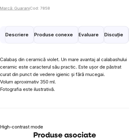
Marcă:
Guarani
Cod:
7858
Descriere
Produse conexe
Evaluare
Discuție
Prod
Calabaș din ceramică violet. Un mare avantaj al calabashului
ceramic este caracterul său practic. Este ușor de păstrat
curat din punct de vedere igienic și fără mucegai.
Volum aproximativ 350 ml.
Fotografia este ilustrativă.
High-contrast mode
Produse asociate