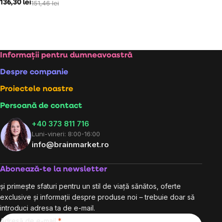
136,30 lei
151,46 lei
Subsol
Informații pentru dumneavoastră
Despre companie
Proiectele noastre
Persoană de contact
+40 373 811 716
Luni-vineri: 8:00-16:00
info@brainmarket.ro
Abonează-te la newsletter
și primește sfaturi pentru un stil de viață sănătos, oferte
exclusive și informații despre produse noi – trebuie doar să
introduci adresa ta de e-mail.
Adresă de e-mail