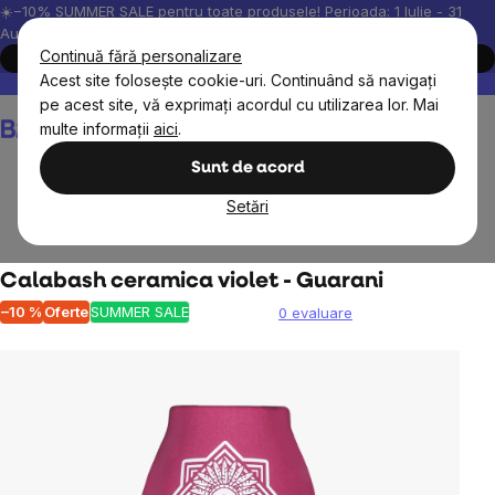
Treci
☀️−10% SUMMER SALE pentru toate produsele! Perioada: 1 Iulie - 31
August, 2026.
la
Continuă fără personalizare
Cumpără acum
conținut
Acest site folosește cookie-uri. Continuând să navigați
Peste 200.000 de recenzii verificate
Produsele noastre sunt testa
pe acest site, vă exprimați acordul cu utilizarea lor. Mai
Coş
multe informații
aici
.
de
cumpărături
Sunt de acord
Setări
Alimente
Yerba Maté
Calabase
Calabash ceramica violet - Guarani
–10 %
Oferte
SUMMER SALE
0 evaluare