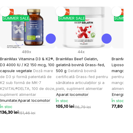
-10 %
-10 %
-10 %
SUMMER SALE
SUMMER SALE
SUMMER 
489x
44x
BrainMax Vitamina D3 & K2®,
BrainMax Beef Gelatin,
BrainMax K
D3 4000 IU / K2 150 mcg, 100
gelatină bovină Grass-fed,
Liposomal V
capsule vegetale
Doză mare
500 g
Gelatină bovină
mango, 15
de D3 și formă patentată de
certificată Grass-fed pentru
pentru cop
K2 sub formă de MK-7
sănătatea articulațiilor și a
mango, 30 
K2VITAL®DELTA, 100 de doze,
pielii, supliment alimentar
alimentar
supliment alimentar
Aparat locomotor
Energie
Imu
Imunitate
Aparat locomotor
În stoc
În stoc
În stoc
105,10 lei
116,79 lei
77,80 lei
86
136,30 lei
151,46 lei