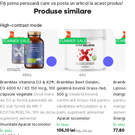
Fiţi prima persoană care va posta un articol la acest produs!
Produse similare
High-contrast mode
-10 %
-10 %
-10 %
SUMMER SALE
SUMMER SALE
SUMMER 
489x
44x
BrainMax Vitamina D3 & K2®,
BrainMax Beef Gelatin,
BrainMax K
D3 4000 IU / K2 150 mcg, 100
gelatină bovină Grass-fed,
Liposomal V
capsule vegetale
Doză mare
500 g
Gelatină bovină
mango, 15
de D3 și formă patentată de
certificată Grass-fed pentru
pentru cop
K2 sub formă de MK-7
sănătatea articulațiilor și a
mango, 30 
K2VITAL®DELTA, 100 de doze,
pielii, supliment alimentar
alimentar
supliment alimentar
Aparat locomotor
Energie
Imu
Imunitate
Aparat locomotor
În stoc
În stoc
În stoc
105,10 lei
116,79 lei
77,80 lei
86