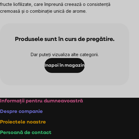
fructe liofilizate, care împreună creează o consistență
cremoasă și o combinație unică de arome.
Produsele sunt în curs de pregătire.
Dar puteţi vizualiza alte categorii.
Inapoi în magazin
Subsol
Informații pentru dumneavoastră
Despre companie
Proiectele noastre
Persoană de contact