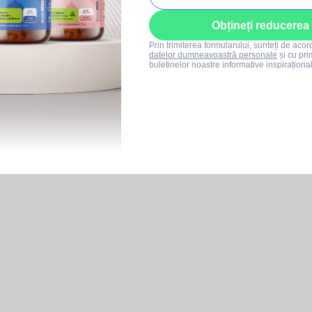
Obțineți reducerea
Prin trimiterea formularului, sunteți de aco
datelor dumneavoastră personale
și cu pri
buletinelor noastre informative inspiraționa