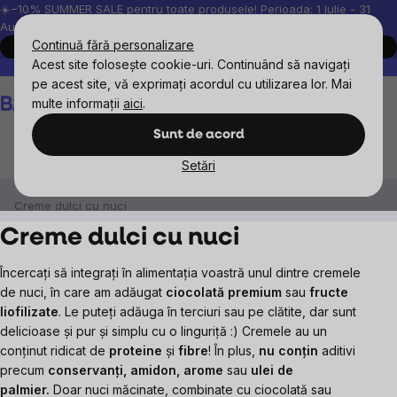
Treci
☀️−10% SUMMER SALE pentru toate produsele! Perioada: 1 Iulie - 31
August, 2026.
la
Continuă fără personalizare
Cumpără acum
conținut
Acest site folosește cookie-uri. Continuând să navigați
Peste 200.000 de recenzii verificate
Produsele noastre sunt testa
pe acest site, vă exprimați acordul cu utilizarea lor. Mai
Coş
multe informații
aici
.
de
cumpărături
Sunt de acord
Setări
BrainMax
BrainPure
Creme și gemuri de nuci
Creme dulci cu nuci
Creme dulci cu nuci
Încercați să integrați în alimentația voastră unul dintre cremele
de nuci, în care am adăugat
ciocolată premium
sau
fructe
liofilizate
. Le puteți adăuga în terciuri sau pe clătite, dar sunt
delicioase și pur și simplu cu o linguriță :)
Cremele au un
conținut ridicat de
proteine
și
fibre
!
În plus,
nu conțin
aditivi
precum
conservanți, amidon, arome
sau
ulei de
palmier.
Doar nuci măcinate, combinate cu ciocolată sau