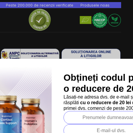
Peste 200.000 de recenzii verificate
Produsele noastre sunt testa
Obțineți codul 
Ne găsești în 9 țări din Europa:
RO
Copyright
2026
BrainMarket.ro. Toate drepturile rezervate.
o reducere de 20
Politica de prelucrare a datelor cu caracter personal
Lăsați-ne adresa dvs. de e-mail 
Termeni și condiții
Cookies
Creat de Shoptet Premium
răsplăti
cu o reducere de 20 lei
d
primei dvs. comenzi de peste 200 