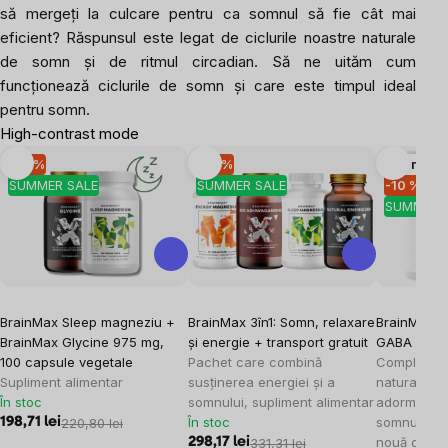
să mergeți la culcare pentru ca somnul să fie cât mai
eficient? Răspunsul este legat de ciclurile noastre naturale
de somn și de ritmul circadian. Să ne uităm cum
funcționează ciclurile de somn și care este timpul ideal
pentru somn.
High-contrast mode
-10 %
-10 %
Mai multe
SUMMER SALE
SUMMER SALE
-10 %
SUMMER 
BrainMax Sleep magneziu +
BrainMax 3în1: Somn, relaxare
BrainMax S
BrainMax Glycine 975 mg,
și energie + transport gratuit
GABA UPGR
100 capsule vegetale
Pachet care combină
Complex de
Supliment alimentar
susținerea energiei și a
naturale, 
În stoc
somnului, supliment alimentar
adormirea m
În stoc
somnul de c
198,71 lei
220,80 lei
nouă de fr
298,17 lei
331,31 lei