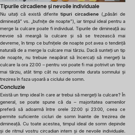
Tipurile circadiene și nevoile individuale
Nu uitați că există diferite
tipuri circadiene
(„păsări de
dimineață” vs. „bufnițe de noapte”), iar timpul ideal pentru a
merge la culcare poate fi individual. Tipurile de dimineață au
nevoie să meargă la culcare și să se trezească mai
devreme, în timp ce bufnițele de noapte pot avea o tendință
naturală de a merge la culcare mai târziu. Dacă sunteți un tip
de noapte, nu trebuie neapărat să încercați să mergeți la
culcare la ora 22:00 – pentru voi poate fi mai potrivit un timp
mai târziu, atât timp cât nu compromite durata somnului și
trezirea în faza ușoară a ciclului de somn.
Concluzie
Există un timp ideal în care ar trebui să mergeți la culcare? În
general, se poate spune că da – majoritatea oamenilor
preferă să adoarmă între orele 22:00 și 23:00, ceea ce
permite suficiente cicluri de somn înainte de trezirea de
dimineață. Cu toate acestea, timpul ideal de somn depinde
și de ritmul vostru circadian intern și de nevoile individuale.