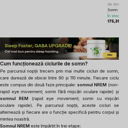
de doze, su
Somn
În stoc
175,31 lei
1
Cum funcționează ciclurile de somn?
Pe parcursul nopții trecem prin mai multe cicluri de somn,
care durează de obicei între 90 și 110 minute. Fiecare ciclu
este compus din două faze principale:
somnul NREM
(non-
rapid eye movement; somn fără mișcări oculare rapide) și
somnul REM
(rapid eye movement; somn cu mișcări
oculare rapide). Pe parcursul nopții, aceste cicluri se
alternează și fiecare are o funcție specifică pentru corpul și
mintea noastră.
Somnul NREM
este împărțit în trei etape: