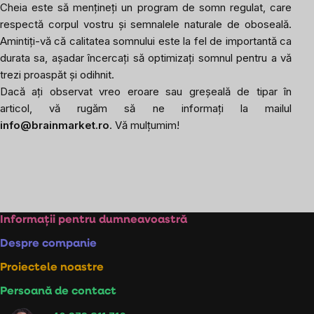
Cheia este să mențineți un program de somn regulat, care
respectă corpul vostru și semnalele naturale de oboseală.
Amintiți-vă că calitatea somnului este la fel de importantă ca
durata sa, așadar încercați să optimizați somnul pentru a vă
trezi proaspăt și odihnit.
Dacă ați observat vreo eroare sau greșeală de tipar în
articol, vă rugăm să ne informați la mailul
info@brainmarket.ro
. Vă mulțumim!
Subsol
Informații pentru dumneavoastră
Despre companie
Proiectele noastre
Persoană de contact