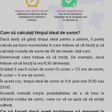
Cum să calculați timpul ideal de somn?
Dacă doriți să găsiți timpul ideal pentru a adormi, îl puteți
calcula pe baza momentului în care trebuie să vă treziți și să
calculați ciclurile de somn de 90 de minute. Iată cum:
Determinați când trebuie să vă treziți. De exemplu, dacă
trebuie să vă treziți la ora 6:30 dimineața.
Scădeți 5 sau 6 cicluri de somn (5 cicluri = 7,5 ore de somn,
6 cicluri = 9 ore de somn).
În acest caz, timpul ideal de somn ar fi în jurul orei 21:30 sau
23:00.
Această metodă crește probabilitatea de a vă trezi la
sfârșitul ciclului de somn, ceea ce vă va ajuta să vă simțiți
odihniți.
Ce să faceți dacă aveți probleme să mergeți la