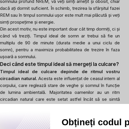
somnului profund NREM, vă veți simți amețit și obosit, chiar
dacă ați dormit suficient. În schimb, trezirea la sfârșitul fazei
REM sau în timpul somnului ușor este mult mai plăcută și veți
simți prospețime și energie.
Din acest motiv, nu este important doar cât timp dormiți, ci și
când vă treziți. Timpul ideal de somn ar trebui să fie un
multiplu de 90 de minute (durata medie a unui ciclu de
somn), pentru a maximiza probabilitatea de trezire în faza
ușoară a somnului.
Deci când este timpul ideal să mergeți la culcare?
Timpul ideal de culcare depinde de ritmul vostru
circadian natural.
Acesta este influențat de ceasul intern al
corpului, care reglează stare de veghe și somnul în funcție
de lumina ambientală. Majoritatea oamenilor au un ritm
circadian natural care este setat astfel încât să se simtă
obosiți seara, de obicei în intervalul orar 21.00-23.00. Pentru
un somn optim, este important să ascultați corpul și să
Obțineți codul 
mergeți la culcare când apar primele semne de somnolență.
Pentru majoritatea oamenilor, cel mai bine este să meargă la