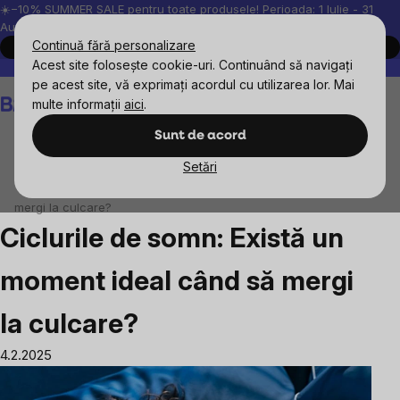
Treci
☀️−10% SUMMER SALE pentru toate produsele! Perioada: 1 Iulie - 31
August, 2026.
la
Continuă fără personalizare
Cumpără acum
conținut
Acest site folosește cookie-uri. Continuând să navigați
Peste 200.000 de recenzii verificate
Produsele noastre sunt testa
pe acest site, vă exprimați acordul cu utilizarea lor. Mai
Coş
multe informații
aici
.
de
cumpărături
Sunt de acord
Setări
Blog
Ciclurile de somn: Există un moment ideal când să
mergi la culcare?
Ciclurile de somn: Există un
moment ideal când să mergi
la culcare?
4.2.2025