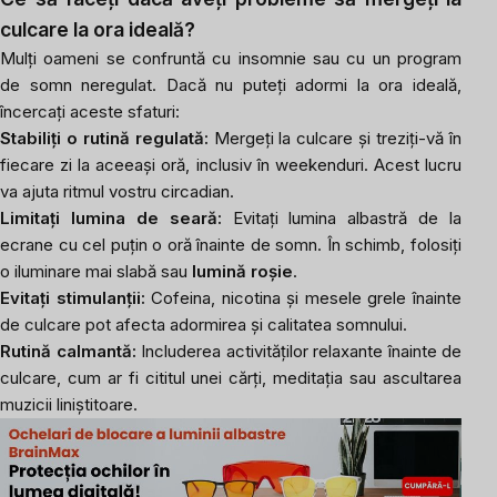
culcare la ora ideală?
Mulți oameni se confruntă cu insomnie sau cu un program
de somn neregulat. Dacă nu puteți adormi la ora ideală,
încercați aceste sfaturi:
Stabiliți o rutină regulată:
Mergeți la culcare și treziți-vă în
fiecare zi la aceeași oră, inclusiv în weekenduri. Acest lucru
va ajuta ritmul vostru circadian.
Limitați lumina de seară:
Evitați lumina albastră de la
ecrane cu cel puțin o oră înainte de somn. În schimb, folosiți
o iluminare mai slabă sau
lumină roșie
.
Evitați stimulanții:
Cofeina, nicotina și mesele grele înainte
de culcare pot afecta adormirea și calitatea somnului.
Rutină calmantă:
Includerea activităților relaxante înainte de
culcare, cum ar fi cititul unei cărți, meditația sau ascultarea
muzicii liniștitoare.