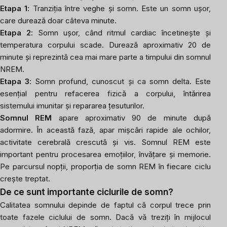
Etapa 1
: Tranziția între veghe și somn. Este un somn ușor,
care durează doar câteva minute.
Etapa 2
: Somn ușor, când ritmul cardiac încetinește și
temperatura corpului scade. Durează aproximativ 20 de
minute și reprezintă cea mai mare parte a timpului din somnul
NREM.
Etapa 3
: Somn profund, cunoscut și ca somn delta. Este
esențial pentru refacerea fizică a corpului, întărirea
sistemului imunitar și repararea țesuturilor.
Somnul REM
apare aproximativ 90 de minute după
adormire. În această fază, apar mișcări rapide ale ochilor,
activitate cerebrală crescută și vis. Somnul REM este
important pentru procesarea emoțiilor, învățare și memorie.
Pe parcursul nopții, proporția de somn REM în fiecare ciclu
crește treptat.
De ce sunt importante ciclurile de somn?
Calitatea somnului depinde de faptul că corpul trece prin
toate fazele ciclului de somn. Dacă vă treziți în mijlocul