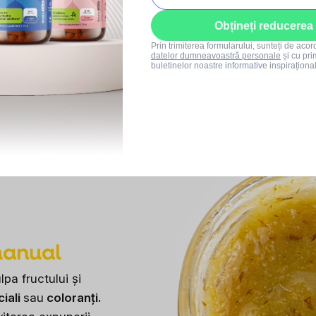
Obțineți reducerea
Prin trimiterea formularului, sunteți de aco
datelor dumneavoastră personale
și cu pri
buletinelor noastre informative inspiraționa
manual
pa fructului și
ciali
sau
coloranți.