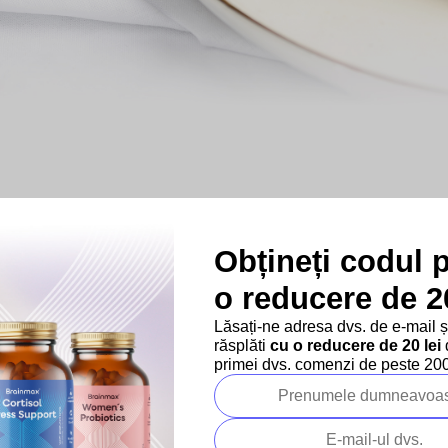
ă pentru o doză mai mare de v
Obțineți codul 
fără chimicale
o reducere de 20
 inclusiv coaja. La
100 g de gem sunt
utilizate 80 g de 
Lăsați-ne adresa dvs. de e-mail 
ahăr adăugat
și cu toate acestea are un gust natural dul
răsplăti
cu o reducere de 20 lei
d
 folosită
. Este
excelent pentru deserturi precum clătite,
primei dvs. comenzi de peste 200 
pe pâine.