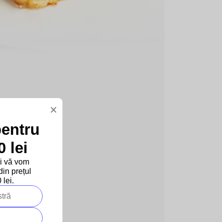
×
itamine
pentru
 lei
pere BIO
și se
și vă vom
ce, datorită
in prețul
 vafe sau doar
lei.