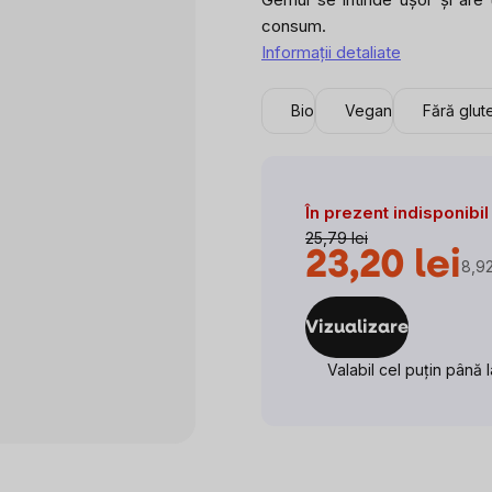
consum.
Informaţii detaliate
Bio
Vegan
Fără glut
În prezent indisponibil
25,79 lei
23,20 lei
8,92
Eval
preţ
Vizualizare
Valabil cel puțin până 