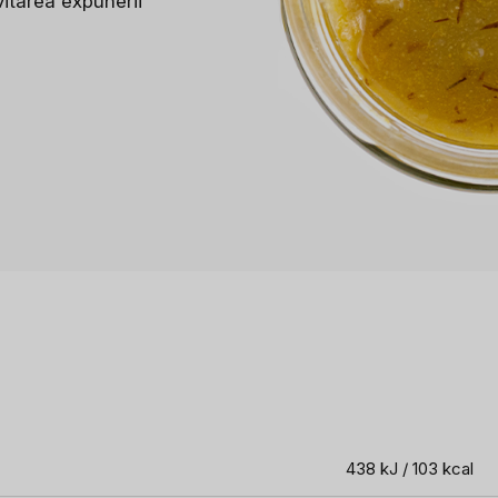
itarea expunerii
438 kJ / 103 kcal