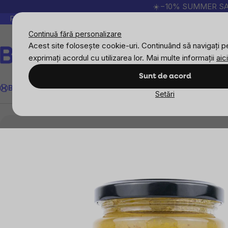
Treci
☀️−10% SUMMER SALE p
la
Peste 200.000 de recenzii verificate
Produsele no
conținut
Continuă fără personalizare
Acest site folosește cookie-uri. Continuând să navigați pe
exprimați acordul cu utilizarea lor. Mai multe informații
aici
BrainMax Pure® Pear Jam, gemul de pere BIO, 260 
Căutare
Sunt de acord
Prezentare generală
Descriere
Produse conexe
BrainMax
Sport
Imunitate
Femei
Bărbați
Copii
Obiective
Nou
Setări
Alimente
Creme de nuci, gemuri și marmelade