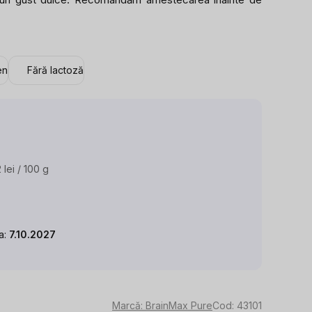
en
Fără lactoză
 lei / 100 g
uare
:
la:
7.10.2027
Marcă:
BrainMax Pure
Cod:
43101