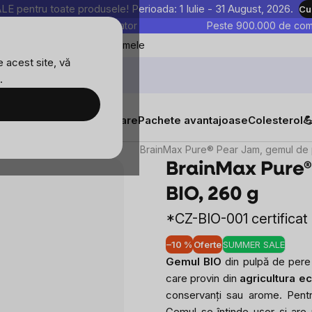
entru toate produsele! Perioada: 1 Iulie - 31 August, 2026.
Cu
astre sunt testate în laborator
Peste 900.000 de come
Blog
Favoritele mele
 acest site, vă
.
g
Evaluare
Discuție
Produse similare
tăți
Suplimente alimentare
Pachete avantajoase
Colesterol

Dulcețuri, marmelade
BrainMax Pure® Pear Jam, gemul de 
BrainMax Pure®
BIO, 260 g
*CZ-BIO-001 certificat
–10 %
Oferte
SUMMER SALE
Gemul BIO
din pulpă de per
care provin din
agricultura e
conservanți sau arome. Pen
Gemul se întinde ușor și ar