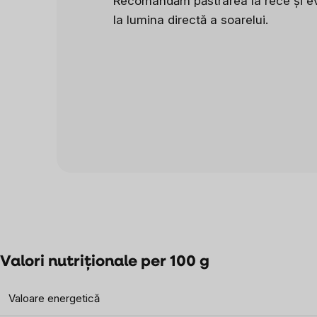
Recomandăm păstrarea la rece și ev
la lumina directă a soarelui.
Valori nutriționale per 100 g
Valoare energetică